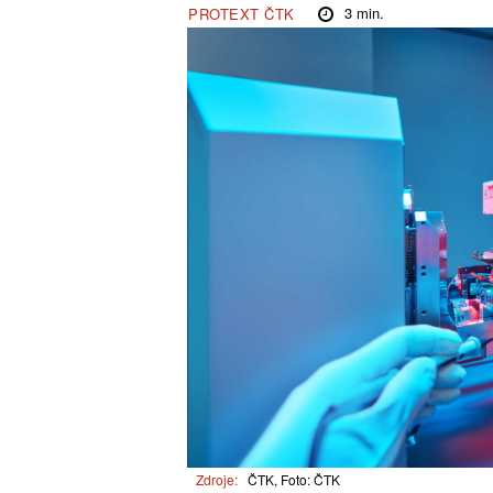
3
min.
PROTEXT ČTK
Zdroje:
ČTK, Foto: ČTK