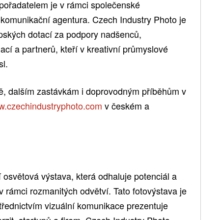
pořadatelem je v rámci společenské
munikační agentura. Czech Industry Photo je
opských dotací za podpory nadšenců,
ací a partnerů, kteří v kreativní průmyslové
sl.
avě, dalším zastávkám i doprovodným příběhům v
.czechindustryphoto.com
v českém a
 osvětová výstava, která odhaluje potenciál a
 rámci rozmanitých odvětví. Tato fotovýstava je
třednictvím vizuální komunikace prezentuje
zit, startupů a firem. Czech Industry Photo