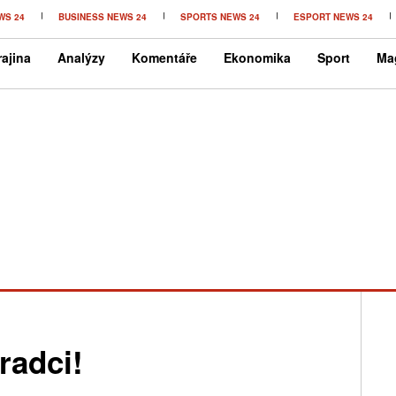
WS 24
BUSINESS NEWS 24
SPORTS NEWS 24
ESPORT NEWS 24
ajina
Analýzy
Komentáře
Ekonomika
Sport
Ma
radci!