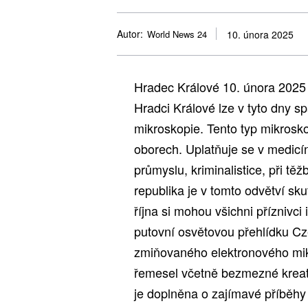
Autor:
World News 24
10. února 2025
Hradec Králové 10. února 2025
Hradci Králové lze v tyto dny sp
mikroskopie. Tento typ mikros
oborech. Uplatňuje se v medic
průmyslu, kriminalistice, při t
republika je v tomto odvětví s
října si mohou všichni příznivci
putovní osvětovou přehlídku Cze
zmiňovaného elektronového mik
řemesel včetně bezmezné kreati
je doplněna o zajímavé příběhy 