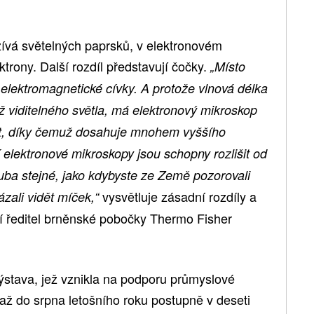
ívá světelných paprsků, v elektronovém
trony. Další rozdíl představují čočky.
„Místo
lektromagnetické cívky. A protože vlnová délka
ež viditelného světla, má elektronový mikroskop
ost, díky čemuž dosahuje mnohem vyššího
í elektronové mikroskopy jsou schopny rozlišit od
ruba stejné, jako kdybyste ze Země pozorovali
vysvětluje zásadní rozdíly a
zali vidět míček,“
ní ředitel brněnské pobočky Thermo Fisher
ýstava, jež vznikla na podporu průmyslové
4 až do srpna letošního roku postupně v deseti