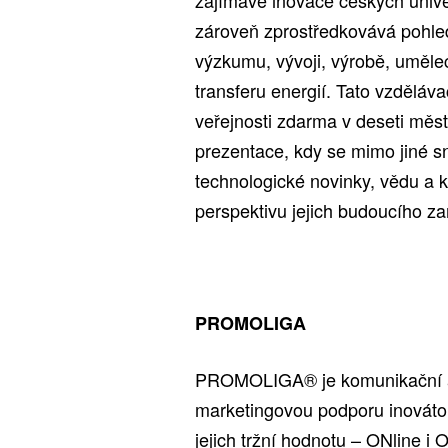
zároveň zprostředkovává pohled
výzkumu, vývoji, výrobě, uměl
transferu energií. Tato vzdělá
veřejnosti zdarma v deseti mě
prezentace, kdy se mimo jiné s
technologické novinky, vědu a k
perspektivu jejich budoucího z
PROMOLIGA
PROMOLIGA® je komunikační ag
marketingovou podporu inovát
jejich tržní hodnotu – ONline i O