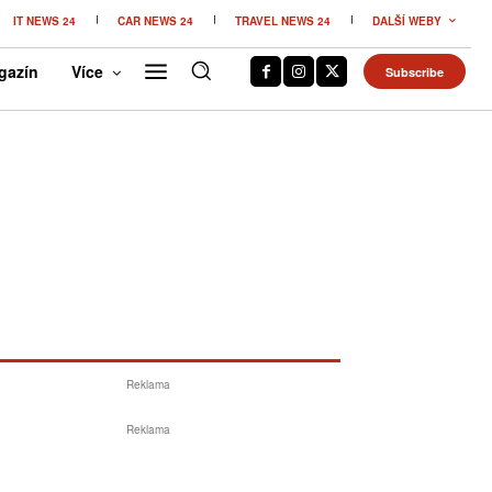
IT NEWS 24
CAR NEWS 24
TRAVEL NEWS 24
DALŠÍ WEBY
gazín
Více
Subscribe
Reklama
Reklama