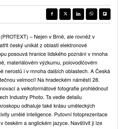
 (PROTEXT) – Nejen v Brně, ale rovněž v
atřit český unikát z oblasti elektronové
kopu posouvá hranice lidského poznání v mnoha
íně, materiálovém výzkumu, polovodičovém
ěžbě nerostů i v mnoha dalších oblastech. A Česká
kutečnou velmocí! Na hradeckém náměstí 28.
 inovací a velkoformátové fotografie prohlédnout
ch Industry Photo. Ta vedle detailu
roskopu odhaluje také krásu uměleckých
vity umělé inteligence. Putovní fotoprezentace
v českém a anglickém jazyce. Navštívit ji lze