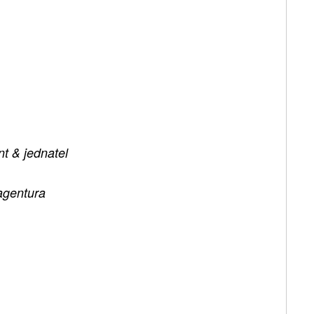
t & jednatel
gentura