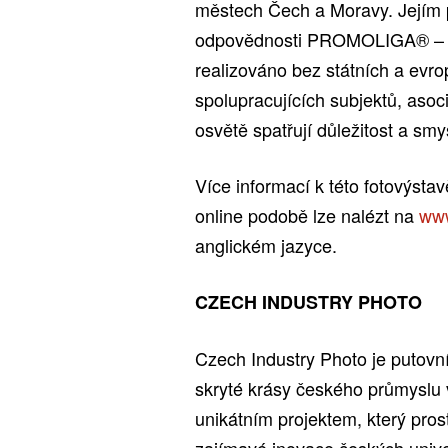
městech Čech a Moravy. Jejím 
odpovědnosti PROMOLIGA® – ko
realizováno bez státních a evr
spolupracujících subjektů, asoci
osvětě spatřují důležitost a smy
Více informací k této fotovýst
online podobě lze nalézt na
www
anglickém jazyce.
CZECH INDUSTRY PHOTO
Czech Industry Photo je putovní
skryté krásy českého průmyslu v
unikátním projektem, který pros
zajímavé inovace českých univer