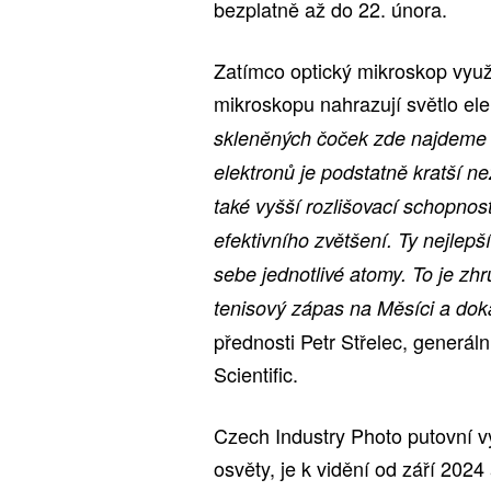
bezplatně až do 22. února.
Zatímco optický mikroskop využ
mikroskopu nahrazují světlo elek
skleněných čoček zde najdeme e
elektronů je podstatně kratší n
také vyšší rozlišovací schopn
efektivního zvětšení. Ty nejlepš
sebe jednotlivé atomy. To je zh
tenisový zápas na Měsíci a doká
přednosti Petr Střelec, generál
Scientific.
Czech Industry Photo putovní v
osvěty, je k vidění od září 202