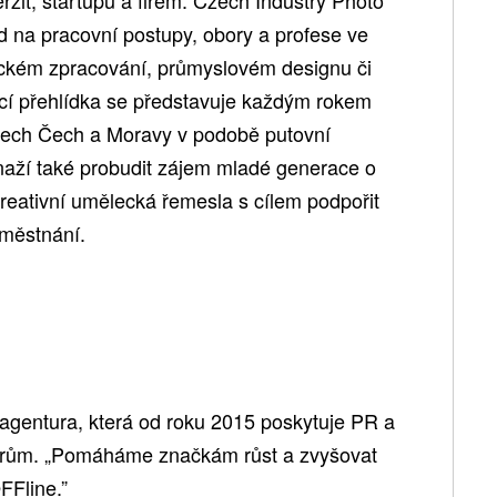
 na pracovní postupy, obory a profese ve
eckém zpracování, průmyslovém designu či
vací přehlídka se představuje každým rokem
stech Čech a Moravy v podobě putovní
naží také probudit zájem mladé generace o
reativní umělecká řemesla s cílem podpořit
aměstnání.
entura, která od roku 2015 poskytuje PR a
orům. „Pomáháme značkám růst a zvyšovat
FFline.”