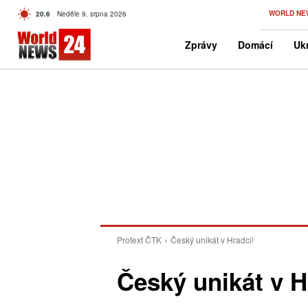
C
WORLD NE
20.6
Neděle 9. srpna 2026
Czech
Zprávy
Domácí
Ukr
Protext ČTK
Český unikát v Hradci!
Český unikát v H