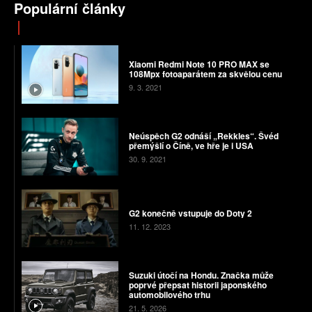
Populární články
Xiaomi Redmi Note 10 PRO MAX se
108Mpx fotoaparátem za skvělou cenu
9. 3. 2021
Neúspěch G2 odnáší „Rekkles“. Švéd
přemýšlí o Číně, ve hře je i USA
30. 9. 2021
G2 konečně vstupuje do Doty 2
11. 12. 2023
Suzuki útočí na Hondu. Značka může
poprvé přepsat historii japonského
automobilového trhu
21. 5. 2026