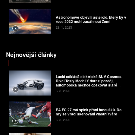
Astronomové objevili asteroid, který by v
roce 2032 mohl zasáhnout Zemi
29. 1. 2025
Nejnovější články
Lucid odkládá elektrické SUV Cosmos.
Rival Tesly Model Y dorazí později,
automobilka nechce opakovat staré
chyby
6. 8. 2026
EA FC 27 má splnit přání fanoušků. Do
hry se vrací skenování vlastní tváře
6. 8. 2026