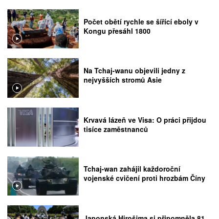
Počet obětí rychle se šířící eboly v
Kongu přesáhl 1800
Na Tchaj-wanu objevili jedny z
nejvyšších stromů Asie
Krvavá lázeň ve Visa: O práci přijdou
tisíce zaměstnanců
Tchaj-wan zahájil každoroční
vojenské cvičení proti hrozbám Číny
Japonská Hirošima si připomněla 81.