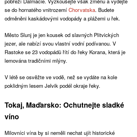
pobřeží Dalmácie. Vyzkoušejte však změnu a vydejte
se do hornatého vnitrozemí
Chorvatska
. Budete
odměněni kaskádovými vodopády a plážemi u řek.
Město Slunj je jen kousek od slavných Plitvických
jezer, ale nabízí svou vlastní vodní podívanou. V
Rastoke se 23 vodopádů řítí do řeky Korana, která je
lemována tradičními mlýny.
V létě se osvěžte ve vodě, než se vydáte na kole
poklidným lesem Jelvik podél okraje řeky.
Tokaj, Maďarsko: Ochutnejte sladké
víno
Milovníci vína by si neměli nechat ujít historické