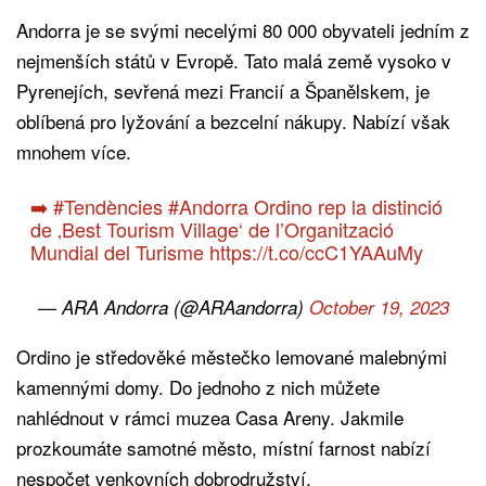
Andorra je se svými necelými 80 000 obyvateli jedním z
nejmenších států v Evropě. Tato malá země vysoko v
Pyrenejích, sevřená mezi Francií a Španělskem, je
oblíbená pro lyžování a bezcelní nákupy. Nabízí však
mnohem více.
➡️
#Tendències
#Andorra
Ordino rep la distinció
de ‚Best Tourism Village‘ de l’Organització
Mundial del Turisme
https://t.co/ccC1YAAuMy
— ARA Andorra (@ARAandorra)
October 19, 2023
Ordino je středověké městečko lemované malebnými
kamennými domy. Do jednoho z nich můžete
nahlédnout v rámci muzea Casa Areny. Jakmile
prozkoumáte samotné město, místní farnost nabízí
nespočet venkovních dobrodružství.