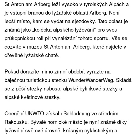
St Anton am Arlberg leží vysoko v tyrolských Alpách a
je vstupní branou do lyžařské oblasti Arlberg. Není
lepší místo, kam se vydat na sjezdovky. Tato oblast je
známá jako „kolébka alpského lyžování“ pro svou
průkopnickou roli při vynalézání tohoto sportu. Vše se
dozvíte v muzeu St Anton am Arlberg, které najdete v
dřevěné lyžařské chatě.
Pokud dorazíte mimo zimní období, vyrazte na
báječnou turistickou stezku WunderWanderWeg. Skládá
se z pěší stezky naboso, alpské bylinkové stezky a
alpské květinové stezky.
Ocenění UNWTO získal i Schladming ve středním
Rakousku. Bývalé hornické město je nyní známé díky
lyžování světové úrovně, krásným cyklistickým a