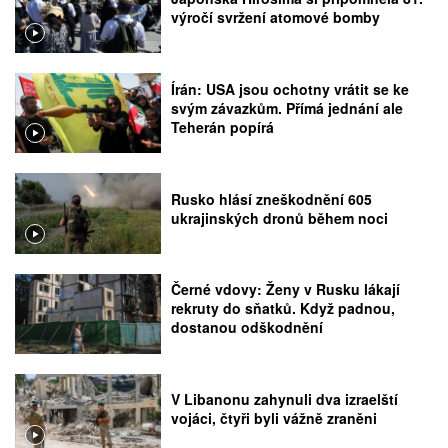
výročí svržení atomové bomby
Írán: USA jsou ochotny vrátit se ke
svým závazkům. Přímá jednání ale
Teherán popírá
Rusko hlásí zneškodnění 605
ukrajinských dronů během noci
Černé vdovy: Ženy v Rusku lákají
rekruty do sňatků. Když padnou,
dostanou odškodnění
V Libanonu zahynuli dva izraelští
vojáci, čtyři byli vážně zraněni