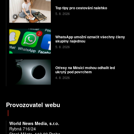
Top tipy pro cestování nalehko
5. 8. 2026
WhatsApp umožní označit všechny členy
skupiny najednou
5. 8. 2026
Otřesy na Měsíci mohou odhalit led
ukrytý pod povrchem
4. 8. 2026
Provozovatel webu
World News Media, s.r.o.
Rybná 716/24
Staré Město, 110 00 Praha