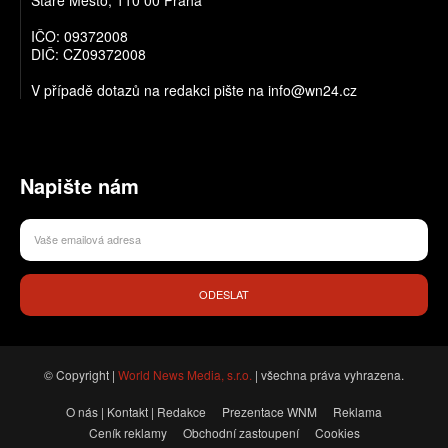
IČO: 09372008
DIČ: CZ09372008
V případě dotazů na redakci pište na info@wn24.cz
Napište nám
ODESLAT
© Copyright |
World News Media, s.r.o.
| všechna práva vyhrazena.
O nás | Kontakt | Redakce
Prezentace WNM
Reklama
Ceník reklamy
Obchodní zastoupení
Cookies