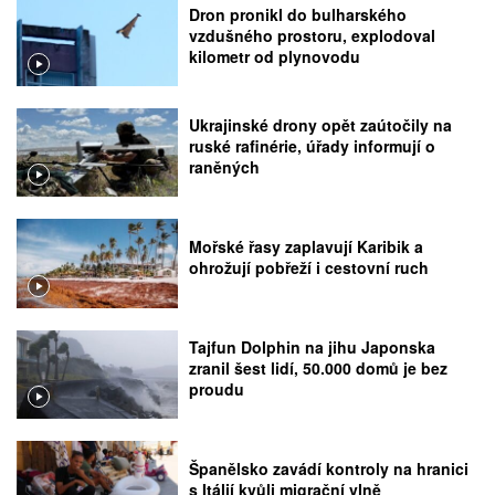
Dron pronikl do bulharského
vzdušného prostoru, explodoval
kilometr od plynovodu
Ukrajinské drony opět zaútočily na
ruské rafinérie, úřady informují o
raněných
Mořské řasy zaplavují Karibik a
ohrožují pobřeží i cestovní ruch
Tajfun Dolphin na jihu Japonska
zranil šest lidí, 50.000 domů je bez
proudu
Španělsko zavádí kontroly na hranici
s Itálií kvůli migrační vlně