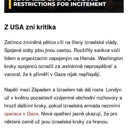
Z USA zní kritika
Zatímco zmíněná pětice cílí na členy izraelské vlády,
Spojené státy jdou jinou cestou. Rozšířily sankce vůči
lidem a organizacím napojeným na Hamás. Washington
kroky spojenců označil za ‚extrémně neprospěšné‘ a
varoval, že k příměří v Gaze nijak nepřispějí.
Napětí mezi Západem a Izraelem tak dál roste. Londýn
už v květnu pozastavil vzájemné obchodní rozhovory a
hrozil dalšími kroky, pokud izraelská armáda nezmírní
operace v Gaze
. Nová opatření jasně ukazují, že pro
některé země už jsou izraelské kroky za hranou.