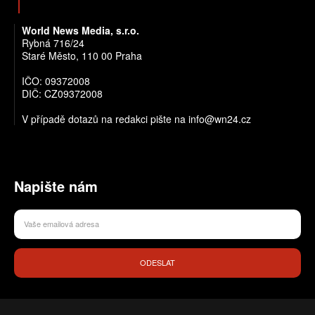
World News Media, s.r.o.
Rybná 716/24
Staré Město, 110 00 Praha
IČO: 09372008
DIČ: CZ09372008
V případě dotazů na redakci pište na info@wn24.cz
Napište nám
ODESLAT