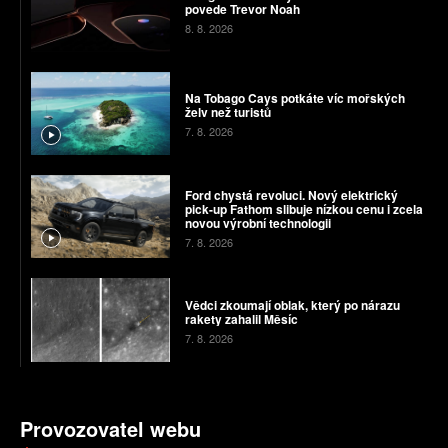
povede Trevor Noah
8. 8. 2026
Na Tobago Cays potkáte víc mořských
želv než turistů
7. 8. 2026
Ford chystá revoluci. Nový elektrický
pick-up Fathom slibuje nízkou cenu i zcela
novou výrobní technologii
7. 8. 2026
Vědci zkoumají oblak, který po nárazu
rakety zahalil Měsíc
7. 8. 2026
Provozovatel webu