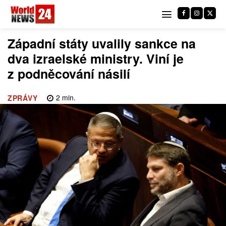
Západní státy uvalily sankce na
dva izraelské ministry. Viní je
z podněcování násilí
2
min.
ZPRÁVY