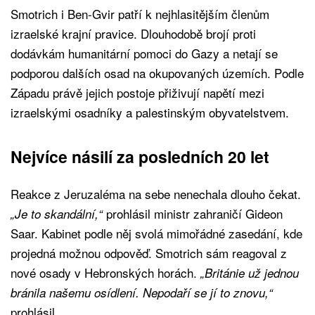
Smotrich i Ben-Gvir patří k nejhlasitějším členům
izraelské krajní pravice. Dlouhodobě brojí proti
dodávkám humanitární pomoci do Gazy a netají se
podporou dalších osad na okupovaných územích. Podle
Západu právě jejich postoje přiživují napětí mezi
izraelskými osadníky a palestinským obyvatelstvem.
Nejvíce násilí za posledních 20 let
Reakce z Jeruzaléma na sebe nenechala dlouho čekat.
prohlásil ministr zahraničí Gideon
„Je to skandální,“
Saar. Kabinet podle něj svolá mimořádné zasedání, kde
projedná možnou odpověď. Smotrich sám reagoval z
nové osady v Hebronských horách.
„Británie už jednou
bránila našemu osídlení. Nepodaří se jí to znovu,“
prohlásil.