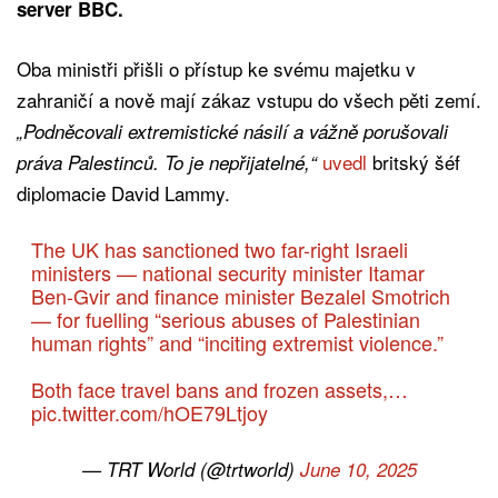
server BBC.
Oba ministři přišli o přístup ke svému majetku v
zahraničí a nově mají zákaz vstupu do všech pěti zemí.
„Podněcovali extremistické násilí a vážně porušovali
uvedl
britský šéf
práva Palestinců. To je nepřijatelné,“
diplomacie David Lammy.
The UK has sanctioned two far-right Israeli
ministers — national security minister Itamar
Ben-Gvir and finance minister Bezalel Smotrich
— for fuelling “serious abuses of Palestinian
human rights” and “inciting extremist violence.”
Both face travel bans and frozen assets,…
pic.twitter.com/hOE79Ltjoy
— TRT World (@trtworld)
June 10, 2025