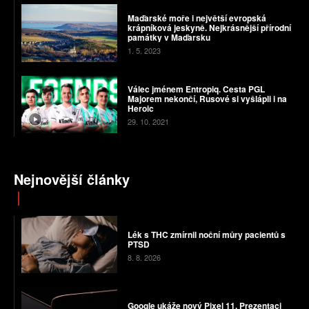
Maďarské moře i největší evropská
krápníková jeskyně. Nejkrásnější přírodní
památky v Maďarsku
1. 5. 2023
Válec jménem Entropiq. Cesta PGL
Majorem nekončí, Rusové si vyšlápli i na
Heroic
29. 10. 2021
Nejnovější články
Lék s THC zmírnil noční můry pacientů s
PTSD
8. 8. 2026
Google ukáže nový Pixel 11. Prezentaci