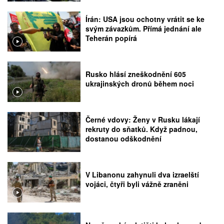
Írán: USA jsou ochotny vrátit se ke
svým závazkům. Přímá jednání ale
Teherán popírá
Rusko hlásí zneškodnění 605
ukrajinských dronů během noci
Černé vdovy: Ženy v Rusku lákají
rekruty do sňatků. Když padnou,
dostanou odškodnění
V Libanonu zahynuli dva izraelští
vojáci, čtyři byli vážně zraněni