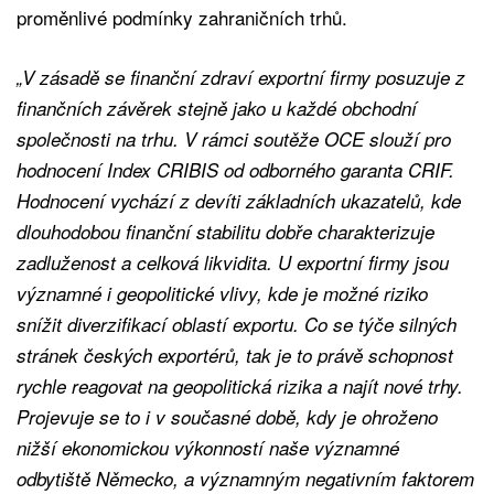
proměnlivé podmínky zahraničních trhů.
„V zásadě se finanční zdraví exportní firmy posuzuje z
finančních závěrek stejně jako u každé obchodní
společnosti na trhu. V rámci soutěže OCE slouží pro
hodnocení Index CRIBIS od odborného garanta CRIF.
Hodnocení vychází z devíti základních ukazatelů, kde
dlouhodobou finanční stabilitu dobře charakterizuje
zadluženost a celková likvidita. U exportní firmy jsou
významné i geopolitické vlivy, kde je možné riziko
snížit diverzifikací oblastí exportu. Co se týče silných
stránek českých exportérů, tak je to právě schopnost
rychle reagovat na geopolitická rizika a najít nové trhy.
Projevuje se to i v současné době, kdy je ohroženo
nižší ekonomickou výkonností naše významné
odbytiště Německo, a významným negativním faktorem