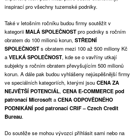
inspirací pro všechny tuzemské podniky.
Také v letošním ročníku budou firmy soutěžit v
kategorii
pro podniky s ročním
MALÁ SPOLEČNOST
obratem do 100 milionů korun,
STŘEDNÍ
s obratem mezi 100 až 500 miliony Kč
SPOLEČNOST
a
, kde se o vavříny utkají
VELKÁ SPOLEČNOST
subjekty s ročním obratem převyšujícím 500 milionů
korun. A dále pak budou vyhlášeny nejúspěšnější firmy
ve speciálních kategoriích, kterými jsou
CENA ZA
,
NEJVĚTŠÍ POTENCIÁL
CENA E-COMMERCE pod
a
patronací Microsoft
CENA ODPOVĚDNÉHO
PODNIKÁNÍ pod patronací CRIF – Czech Credit
.
Bureau
Do soutěže se mohou vývozci přihlásit sami nebo na