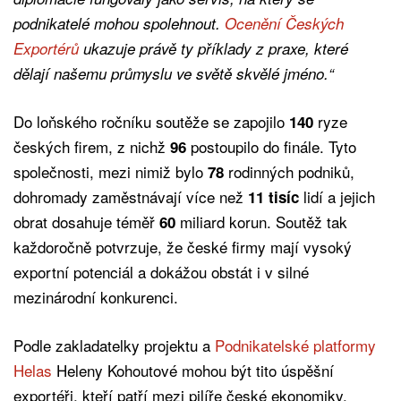
podnikatelé mohou spolehnout.
Ocenění Českých
Exportérů
ukazuje právě ty příklady z praxe, které
dělají našemu průmyslu ve světě skvělé jméno.“
Do loňského ročníku soutěže se zapojilo
ryze
140
českých firem, z nichž
postoupilo do finále. Tyto
96
společnosti, mezi nimiž bylo
rodinných podniků,
78
dohromady zaměstnávají více než
lidí a jejich
11 tisíc
obrat dosahuje téměř
miliard korun. Soutěž tak
60
každoročně potvrzuje, že české firmy mají vysoký
exportní potenciál a dokážou obstát i v silné
mezinárodní konkurenci.
Podle zakladatelky projektu a
Podnikatelské platformy
Helas
Heleny Kohoutové mohou být tito úspěšní
exportéři, kteří patří mezi pilíře české ekonomiky,