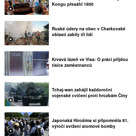
Kongu přesáhl 1800
Ruské údery na obec v Charkovské
oblasti zabily tři lidi
Krvavá lázeň ve Visa: O práci přijdou
tisíce zaměstnanců
Tchaj-wan zahájil každoroční
vojenské cvičení proti hrozbám Číny
Japonská Hirošima si připomněla 81.
výročí svržení atomové bomby