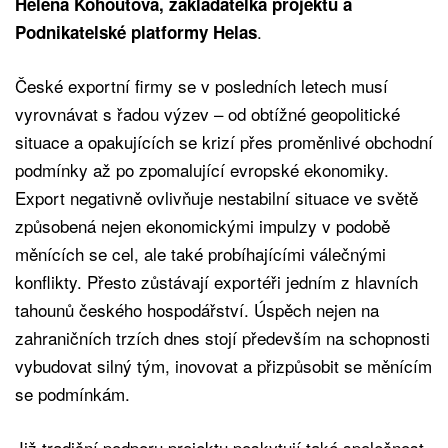
Helena Kohoutová, zakladatelka projektu a
.
Podnikatelské platformy Helas
České exportní firmy se v posledních letech musí
vyrovnávat s řadou výzev – od obtížné geopolitické
situace a opakujících se krizí přes proměnlivé obchodní
podmínky až po zpomalující evropské ekonomiky.
Export negativně ovlivňuje nestabilní situace ve světě
způsobená nejen ekonomickými impulzy v podobě
měnících se cel, ale také probíhajícími válečnými
konflikty. Přesto zůstávají exportéři jedním z hlavních
tahounů českého hospodářství. Úspěch nejen na
zahraničních trzích dnes stojí především na schopnosti
vybudovat silný tým, inovovat a přizpůsobit se měnícím
se podmínkám.
Již tradiční podporu projektu poskytují také společnost