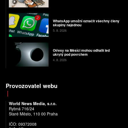
WhatsApp umožní označit všechny členy
skupiny najednou
5. 8. 2026
Otřesy na Měsíci mohou odhalit led
ukrytý pod povrchem
4. 8. 2026
Provozovatel webu
World News Media, s.r.o.
Rybná 716/24
Staré Město, 110 00 Praha
IČO: 09372008