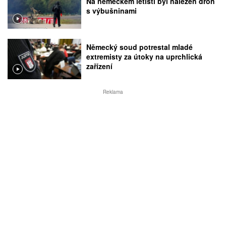
Na německém letišti byl nalezen dron
s výbušninami
Německý soud potrestal mladé
extremisty za útoky na uprchlická
zařízení
Reklama