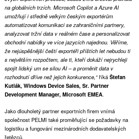
na globálních trzích. Microsoft Copilot a Azure AI
umožňují i středně velkým českým exportérům
automatizovat komunikaci se zahraničními partnery,
analyzovat tržní data v reálném čase a personalizovat
obchodní nabídky ve více jazycích najednou. Věříme,
že nejúspěšnější čeští exportéři příštích let nebudou ti
s největším rozpočtem, ale ti, kteří dokáží nejrychleji
spojit lidský um se silou AI – a proměnit data v
říká
rozhodnutí dříve než jejich konkurence,“
Štefan
Kutlák, Windows Device Sales, Sr. Partner
.
Development Manager, Microsoft EMEA
Jako dlouholetý partner exportních firem vnímá
společnost PELMI také proměňující se požadavky na
logistiku a fungování mezinárodních dodavatelských
řetězců.