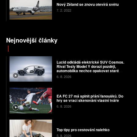
Nový Zéland se znovu otevírá světu
7. 2. 2022
Nejnovější články
Lucid odkládá elektrické SUV Cosmos.
Rival Tesly Model Y dorazí později,
automobilka nechce opakovat staré
chyby
6. 8. 2026
EA FC 27 má splnit přání fanoušků. Do
hry se vrací skenování vlastní tváře
6. 8. 2026
Top tipy pro cestování nalehko
5. 8. 2026