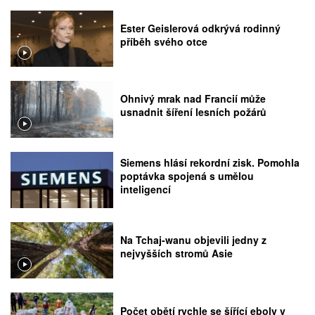
Ester Geislerová odkrývá rodinný
příběh svého otce
Ohnivý mrak nad Francií může
usnadnit šíření lesních požárů
Siemens hlásí rekordní zisk. Pomohla
poptávka spojená s umělou
inteligencí
Na Tchaj-wanu objevili jedny z
nejvyšších stromů Asie
Počet obětí rychle se šířící eboly v