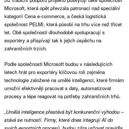
Microsoft, která opět převzala patronaci nad speciální
kategorií Cena e-commerce, a česká logistická
společnost PELMI, která působí na trhu více než třicet
let. Obě společnosti dlouhodobě spolupracují s
exportéry a přispívají tak k jejich úspěchu na
zahraničních trzích.
Podle společnosti Microsoft budou v následujících
letech hrát pro exportéry klíčovou roli zejména
technologie založené na umělé inteligenci, které firmám
umožní efektivněji pracovat s daty, automatizovat
procesy a lépe reagovat na potřeby zahraničních trhů.
„Umělá inteligence přestává být konkurenční výhodou –
stává se nutností. Firmy, které dnes integrují AI do
svých exportních procesů, budou zítra určovat pravidla