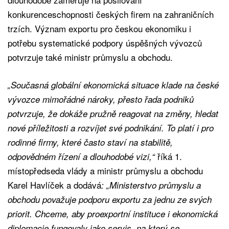
konkurenceschopnosti českých firem na zahraničních
trzích. Význam exportu pro českou ekonomiku i
potřebu systematické podpory úspěšných vývozců
potvrzuje také ministr průmyslu a obchodu.
„Současná globální ekonomická situace klade na české
vývozce mimořádné nároky, přesto řada podniků
potvrzuje, že dokáže pružně reagovat na změny, hledat
nové příležitosti a rozvíjet své podnikání. To platí i pro
rodinné firmy, které často staví na stabilitě,
říká 1.
odpovědném řízení a dlouhodobé vizi,“
místopředseda vlády a ministr průmyslu a obchodu
Karel Havlíček a dodává
: „Ministerstvo průmyslu a
obchodu považuje podporu exportu za jednu ze svých
priorit. Chceme, aby proexportní instituce i ekonomická
diplomacie fungovaly jako servis, na který se