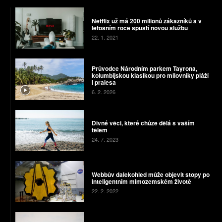
Netflix už má 200 milionů zákazníků a v
letošním roce spustí novou službu
22. 1. 2021
Průvodce Národním parkem Tayrona,
kolumbijskou klasikou pro milovníky pláží
i pralesa
6. 2. 2026
Divné věci, které chůze dělá s vaším
tělem
24. 7. 2023
Webbův dalekohled může objevit stopy po
inteligentním mimozemském životě
22. 2. 2022