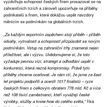
vyzdvihuje schopnost českých firem prosazovat se na
zahraničních trzích a zároveň upozorňuje na příběhy
podnikatelů a firem, které dokážou uspět navzdory
měnícím se podmínkám na globálních trzích.
„Za každým exportním úspěchem stojí příběh – příběh
odvahy, vytrvalosti a schopnosti přizpůsobit se novým
podmínkám. Vstup na zahraniční trhy znamená nejen
příležitost, ale i výzvu. Uvědomujeme si, že toto
vyžaduje pevnou vizi, strategii a odhodlání uspět v
konkurenci, která nezná kompromisy. Právě tyto
příběhy chceme oceňovat. Je nám ctí, že jsme za šest
let projektu podpořili a ocenili 1017 finalistů – ryze
českých firem s celkovým obratem 778 mld. Kč a více
než 108 tisíci zaměstnanci, kteří vyvážejí české
říká
výrobky, služby a know-how do celého světa,“