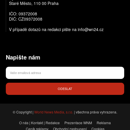
Staré Město, 110 00 Praha
IČO: 09372008
DIČ: CZ09372008
V případě dotazů na redakci pište na info@wn24.cz
Napište nám
ODESLAT
© Copyright |
World News Media, s.r.o.
| všechna práva vyhrazena.
O nás | Kontakt | Redakce
Prezentace WNM
Reklama
Ceník reklamy
Obchodní zastoupení
Cookies