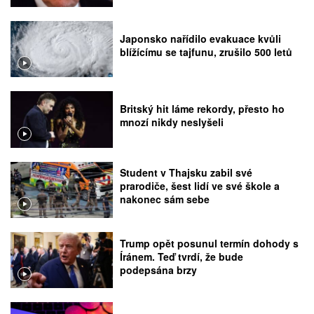
Japonsko nařídilo evakuace kvůli
blížícímu se tajfunu, zrušilo 500 letů
Britský hit láme rekordy, přesto ho
mnozí nikdy neslyšeli
Student v Thajsku zabil své
prarodiče, šest lidí ve své škole a
nakonec sám sebe
Trump opět posunul termín dohody s
Íránem. Teď tvrdí, že bude
podepsána brzy