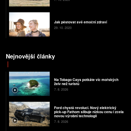
Jak pěstovat své emoční zdraví
29. 10. 2020
Nejnovější články
Na Tobago Cays potkáte víc mořských
želv než turistů
7. 8. 2026
Ford chystá revoluci. Nový elektrický
pick-up Fathom slibuje nízkou cenu i zcela
novou výrobní technologii
7. 8. 2026