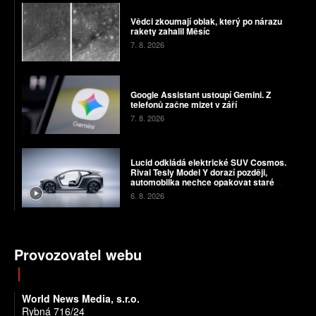
Vědci zkoumají oblak, který po nárazu
rakety zahalil Měsíc
7. 8. 2026
Google Assistant ustoupí Gemini. Z
telefonů začne mizet v září
7. 8. 2026
Lucid odkládá elektrické SUV Cosmos.
Rival Tesly Model Y dorazí později,
automobilka nechce opakovat staré
chyby
6. 8. 2026
Provozovatel webu
World News Media, s.r.o.
Rybná 716/24