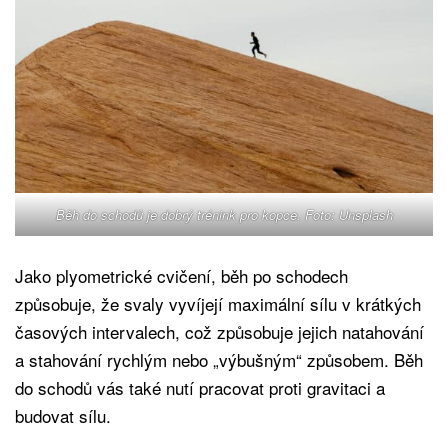
Běh do schodů je dobrý trénink pro kopce. Foto: Unsplash
Jako plyometrické cvičení, běh po schodech
způsobuje, že svaly vyvíjejí maximální sílu v krátkých
časových intervalech, což způsobuje jejich natahování
a stahování rychlým nebo „výbušným“ způsobem. Běh
do schodů vás také nutí pracovat proti gravitaci a
budovat sílu.