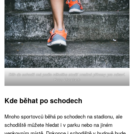
Běh do schodů má podle několika studií značné přínosy pro zdraví.
Foto: Unsplash
Kde běhat po schodech
Mnoho sportovců běhá po schodech na stadionu, ale
schodiště můžete hledat i v parku nebo na jiném
venkovním místě. Dokonce i schodiště v budově bude