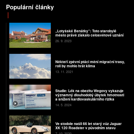
Populární články
„Lotyšské Benátky“: Toto starobylé
město právě získalo celosvětové uznání
26. 9. 2023
Někteří zpěvní ptáci mění migrační trasy,
roli by mohlo hrát klima
13. 11. 2021
Studie: Lék na obezitu Wegovy vykazuje
významný dlouhodobý úbytek hmotnosti
a snížení kardiovaskulárního rizika
14. 5. 2024
Ve stodole našli 66 let starý vůz Jaguar
XK 120 Roadster v původním stavu
7. 10. 2020