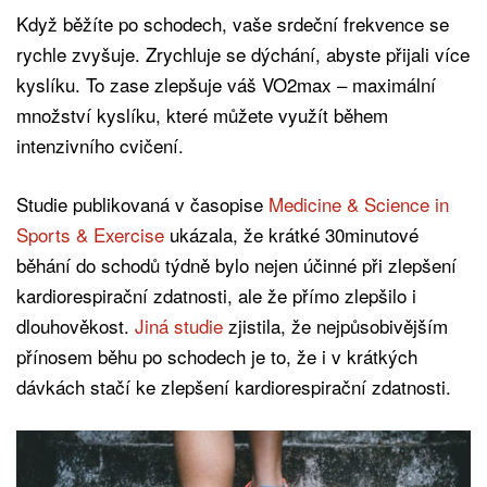
Když běžíte po schodech, vaše srdeční frekvence se
rychle zvyšuje. Zrychluje se dýchání, abyste přijali více
kyslíku. To zase zlepšuje váš VO2max – maximální
množství kyslíku, které můžete využít během
intenzivního cvičení.
Studie publikovaná v časopise
Medicine & Science in
Sports & Exercise
ukázala, že krátké 30minutové
běhání do schodů týdně bylo nejen účinné při zlepšení
kardiorespirační zdatnosti, ale že přímo zlepšilo i
dlouhověkost.
Jiná studie
zjistila, že nejpůsobivějším
přínosem běhu po schodech je to, že i v krátkých
dávkách stačí ke zlepšení kardiorespirační zdatnosti.