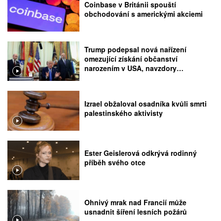
Coinbase v Británii spouští
obchodování s americkými akciemi
Trump podepsal nová nařízení
omezující získání občanství
narozením v USA, navzdory
rozhodnutí Nejvyššího soudu
Izrael obžaloval osadníka kvůli smrti
palestinského aktivisty
Ester Geislerová odkrývá rodinný
příběh svého otce
Ohnivý mrak nad Francií může
usnadnit šíření lesních požárů