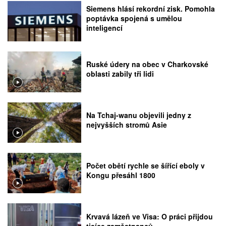
Siemens hlásí rekordní zisk. Pomohla
poptávka spojená s umělou
inteligencí
Ruské údery na obec v Charkovské
oblasti zabily tři lidi
Na Tchaj-wanu objevili jedny z
nejvyšších stromů Asie
Počet obětí rychle se šířící eboly v
Kongu přesáhl 1800
Krvavá lázeň ve Visa: O práci přijdou
tisíce zaměstnanců