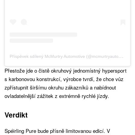
P
říspěvek sdílený McMurtry Automotive (@mcmurtryautomotive)
Přestože jde o čistě okruhový jednomístný hypersport
s karbonovou konstrukcí, výrobce tvrdí, že chce vůz
zpřístupnit širšímu okruhu zákazníků a nabídnout
ovladatelnější zážitek z extrémně rychlé jízdy.
Verdikt
Spéirling Pure bude přísně limitovanou edicí. V