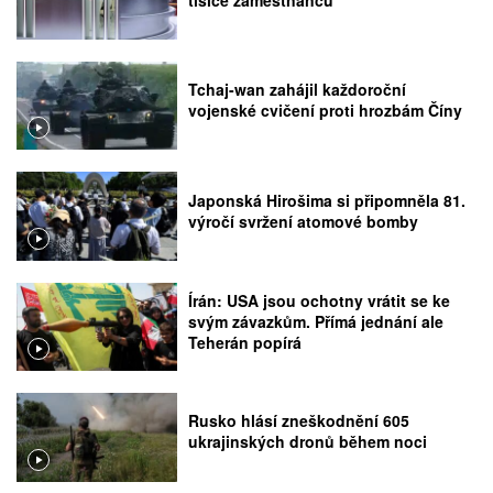
Tchaj-wan zahájil každoroční
vojenské cvičení proti hrozbám Číny
Japonská Hirošima si připomněla 81.
výročí svržení atomové bomby
Írán: USA jsou ochotny vrátit se ke
svým závazkům. Přímá jednání ale
Teherán popírá
Rusko hlásí zneškodnění 605
ukrajinských dronů během noci