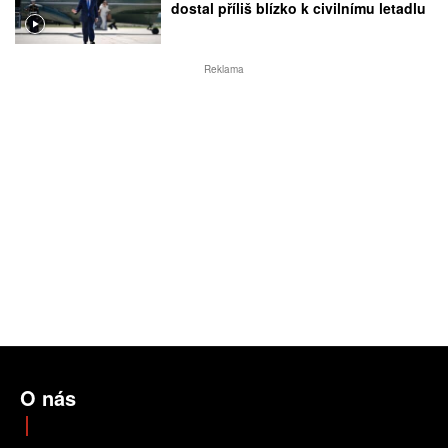
dostal příliš blízko k civilnímu letadlu
Reklama
O nás