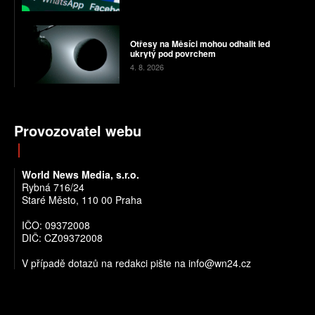
Otřesy na Měsíci mohou odhalit led
ukrytý pod povrchem
4. 8. 2026
Provozovatel webu
World News Media, s.r.o.
Rybná 716/24
Staré Město, 110 00 Praha
IČO: 09372008
DIČ: CZ09372008
V případě dotazů na redakci pište na info@wn24.cz