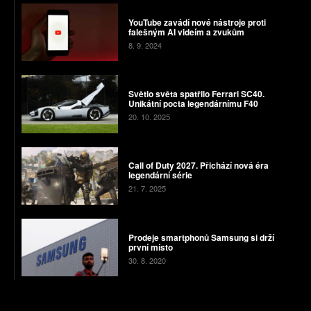
YouTube zavádí nové nástroje proti
falešným AI videím a zvukům
8. 9. 2024
Světlo světa spatřilo Ferrari SC40.
Unikátní pocta legendárnímu F40
20. 10. 2025
Call of Duty 2027. Přichází nová éra
legendární série
21. 7. 2025
Prodeje smartphonů Samsung si drží
první místo
30. 8. 2020