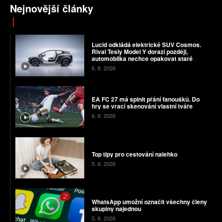
Nejnovější články
Lucid odkládá elektrické SUV Cosmos.
Rival Tesly Model Y dorazí později,
automobilka nechce opakovat staré
chyby
6. 8. 2026
EA FC 27 má splnit přání fanoušků. Do
hry se vrací skenování vlastní tváře
6. 8. 2026
Top tipy pro cestování nalehko
5. 8. 2026
WhatsApp umožní označit všechny členy
skupiny najednou
5. 8. 2026