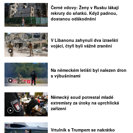
Černé vdovy: Ženy v Rusku lákají
rekruty do sňatků. Když padnou,
dostanou odškodnění
V Libanonu zahynuli dva izraelští
vojáci, čtyři byli vážně zraněni
Na německém letišti byl nalezen dron
s výbušninami
Německý soud potrestal mladé
extremisty za útoky na uprchlická
zařízení
Vrtulník s Trumpem se nakrátko