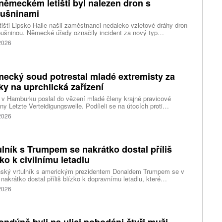
německém letišti byl nalezen dron s
ušninami
tišti Lipsko Halle našli zaměstnanci nedaleko vzletové dráhy dron
ušninou. Německé úřady označily incident za nový typ
čnostní hrozby a zahájily protiteroristické vyšetřování. Během
 2026
sti navíc nákladní letadlo narazilo do dosud neznámého objektu.
ecký soud potrestal mladé extremisty za
ky na uprchlická zařízení
v Hamburku poslal do vězení mladé členy krajně pravicové
ny Letzte Verteidigungswelle. Podíleli se na útocích proti
lickým zařízením a levicovým institucím. Tresty dosahují až pěti
 2026
ulník s Trumpem se nakrátko dostal příliš
zko k civilnímu letadlu
nský vrtulník s americkým prezidentem Donaldem Trumpem se v
 nakrátko dostal příliš blízko k dopravnímu letadlu, které
ovalo z washingtonského letiště Ronalda Reagana, uvedl dnes
 2026
cký Federální úřad pro letectví (FAA). Podle Bílého domu Trump
 v nebezpečí. Informuje o tom agentura Reuters, podle které i tak
ent vzbuzuje vážné otázky, proč bylo letadlu umožněno
rtovat. Národní úřad pro bezpečnost v dopravě (NTSB) zvažuje,