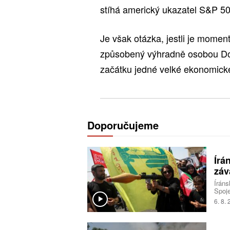
stíhá americký ukazatel S&P 50
Je však otázka, jestli je momen
způsobený výhradně osobou D
začátku jedné velké ekonomick
Doporučujeme
Írá
záv
Íráns
Spoje
tvrze
6. 8.
Washi
konf