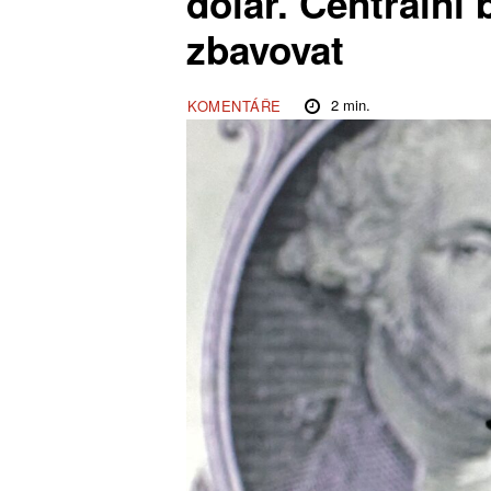
dolar. Centrální 
zbavovat
2
min.
KOMENTÁŘE