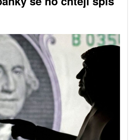
banky se ho chtějí spíš