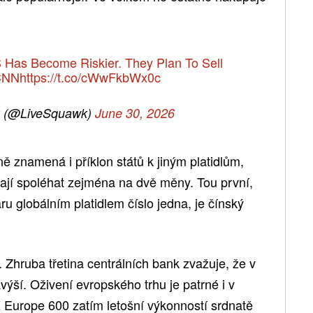
 Has Become Riskier. They Plan To Sell
NN
https://t.co/cWwFkbWx0c
 (@LiveSquawk)
June 30, 2026
ě znamená i příklon států k jiným platidlům,
lají spoléhat zejména na dvě měny. Tou první,
ru globálním platidlem číslo jedna, je čínský
 Zhruba třetina centrálních bank zvažuje, že v
výší. Oživení evropského trhu je patrné i v
 Europe 600 zatím letošní výkonností srdnatě