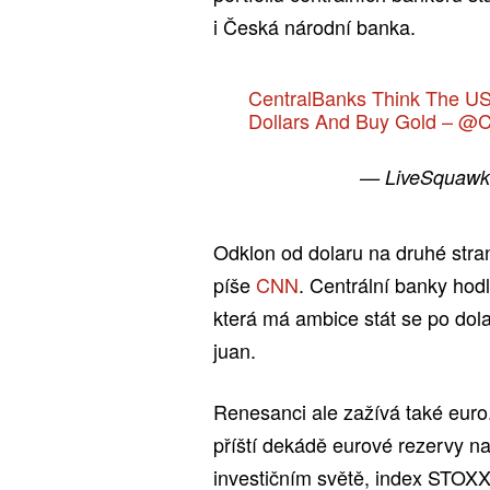
i Česká národní banka.
CentralBanks Think The US
Dollars And Buy Gold –
@C
— LiveSquawk
Odklon od dolaru na druhé stran
píše
CNN
. Centrální banky hod
která má ambice stát se po dola
juan.
Renesanci ale zažívá také euro.
příští dekádě eurové rezervy na
investičním světě, index STOXX