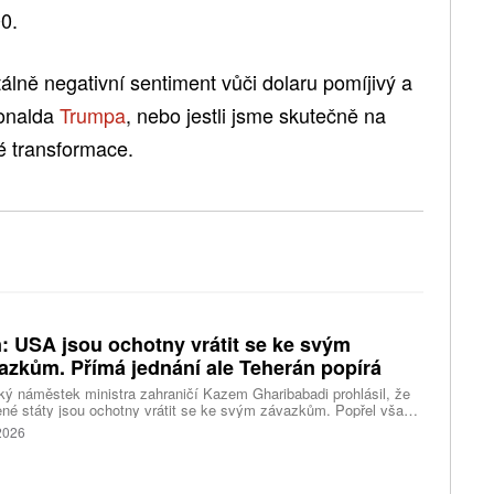
0.
tálně negativní sentiment vůči dolaru pomíjivý a
onalda
Trumpa
, nebo jestli jsme skutečně na
é transformace.
n: USA jsou ochotny vrátit se ke svým
azkům. Přímá jednání ale Teherán popírá
ký náměstek ministra zahraničí Kazem Gharibabadi prohlásil, že
né státy jsou ochotny vrátit se ke svým závazkům. Popřel však
ní amerického prezidenta Donalda Trumpa, že mezi
 2026
ngtonem a Teheránem probíhají přímá jednání. Došlo ke
rontaci mezi Trumpem a ministrem obrany Petem Hegsethem.