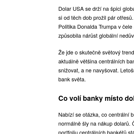
Dolar USA se drží na špici glob
si od těch dob prožil pár otřesů
Politika Donalda Trumpa v čele 
způsobila nárůst globální nedů
Že jde o skutečně světový tre
aktuálně většina centrálních ba
snižovat, a ne navyšovat. Leto
bank světa.
Co volí banky místo do
Nabízí se otázka, co centrální b
normálně šly na nákup dolarů. Č
portfoliu centrálních bankéřů s