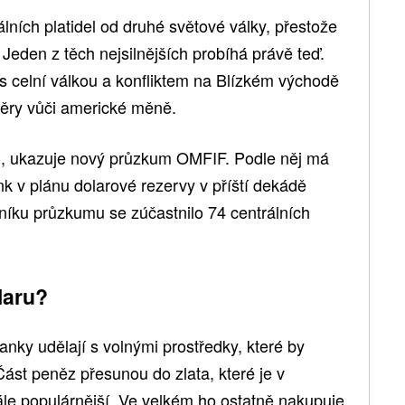
álních platidel od druhé světové války, přestože
. Jeden z těch nejsilnějších probíhá právě teď.
s celní válkou a konfliktem na Blízkém východě
věry vůči americké měně.
nd, ukazuje nový průzkum OMFIF. Podle něj má
nk v plánu dolarové rezervy v příští dekádě
šníku průzkumu se zúčastnilo 74 centrálních
laru?
anky udělají s volnými prostředky, které by
ást peněz přesunou do zlata, které je v
tále populárnější. Ve velkém ho ostatně nakupuje