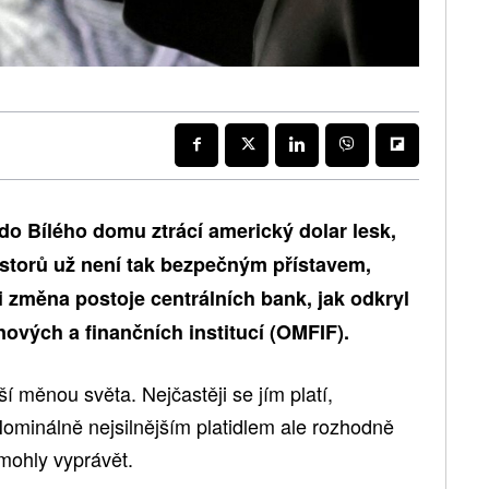
o Bílého domu ztrácí americký dolar lesk,
estorů už není tak bezpečným přístavem,
i změna postoje centrálních bank, jak odkryl
nových a finančních institucí (OMFIF).
í měnou světa. Nejčastěji se jím platí,
 Nominálně nejsilnějším platidlem ale rozhodně
mohly vyprávět.