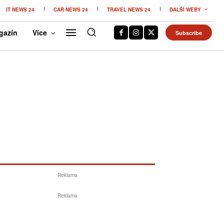
IT NEWS 24
CAR NEWS 24
TRAVEL NEWS 24
DALŠÍ WEBY
gazín
Více
Subscribe
Reklama
Reklama