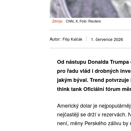
Zdroje:
CNN, X, Foto: Reuters
Autor:
Filip Kalčák
1. července 2026
Od nástupu Donalda Trumpa d
pro řadu vlád i drobných inv
jakým býval. Trend potvrzuje 
think tank Oficiální fórum mě
Americký dolar je nejpopulárnějš
nejčastěji se drží v rezervách.
není, měny Perského zálivu by 