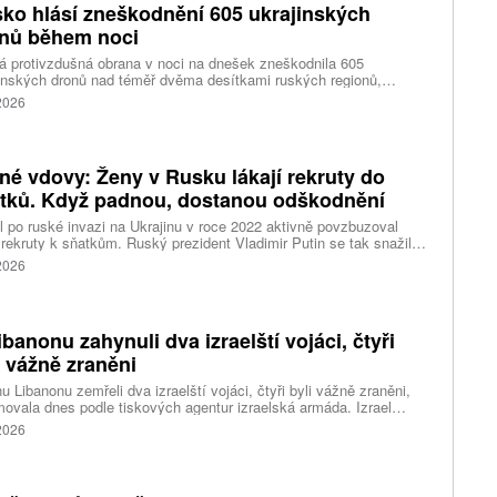
ko hlásí zneškodnění 605 ukrajinských
nů během noci
 protivzdušná obrana v noci na dnešek zneškodnila 605
inských dronů nad téměř dvěma desítkami ruských regionů,
tovaným poloostrovem Krymem a vodami Azovského i Černého
 2026
 Podle státní tiskové agentury TASS to ráno uvedlo ministerstvo
ny v Moskvě. O případných škodách se nezmiňuje.
né vdovy: Ženy v Rusku lákají rekruty do
tků. Když padnou, dostanou odškodnění
 po ruské invazi na Ukrajinu v roce 2022 aktivně povzbuzoval
rekruty k sňatkům. Ruský prezident Vladimir Putin se tak snažil
zovat tradiční hodnoty uprostřed hrozící demografické krize. Dnes
 2026
zneužívají takzvané „černé vdovy“ – ženy, které si narychlo
u rekruta, a když padne v boji, usilují o odškodnění.
ibanonu zahynuli dva izraelští vojáci, čtyři
i vážně zraněni
hu Libanonu zemřeli dva izraelští vojáci, čtyři byli vážně zraněni,
movala dnes podle tiskových agentur izraelská armáda. Izrael
il militantní hnutí Hizballáh z porušení příměří a udeřil na jižní
 2026
on; tento vývoj ohrožuje probíhající mírové rozhovory, napsal web
imes of Israel (ToI).