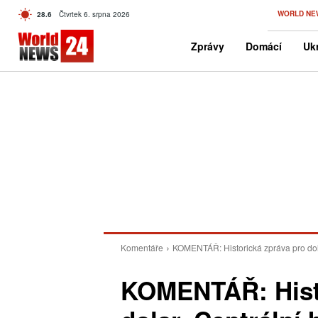
C
WORLD NE
28.6
Čtvrtek 6. srpna 2026
Czech
Zprávy
Domácí
Ukr
Komentáře
KOMENTÁŘ: Historická zpráva pro dola
KOMENTÁŘ: Histo