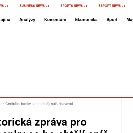
WS 24
BUSINESS NEWS 24
SPORTS NEWS 24
ESPORT NEWS 24
ajina
Analýzy
Komentáře
Ekonomika
Sport
Ma
r. Centrální banky se ho chtějí spíš zbavovat
rická zpráva pro