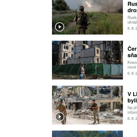
Rus
dro
Ruská
ukraj
anek
6. 8.
moře.
obra
Čer
sňa
Kreml
nové 
prosa
6. 8.
toho 
vezmo
V L
byl
Na ji
infor
obvin
6. 8.
Liban
The T