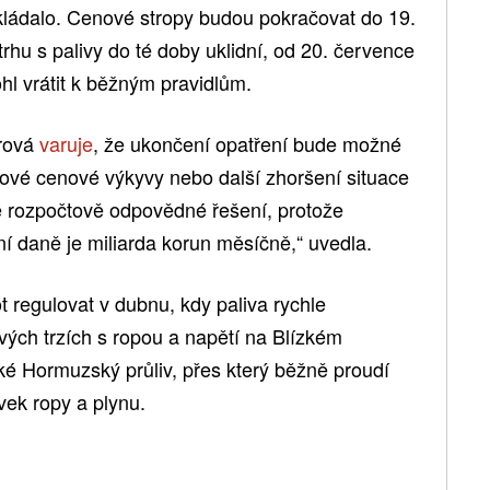
kládalo. Cenové stropy budou pokračovat do 19.
rhu s palivy do té doby uklidní, od 20. července
hl vrátit k běžným pravidlům.
erová
varuje
, že ukončení opatření bude možné
nové cenové výkyvy nebo další zhoršení situace
é rozpočtově odpovědné řešení, protože
í daně je miliarda korun měsíčně,“ uvedla.
 regulovat v dubnu, kdy paliva rychle
ových trzích s ropou a napětí na Blízkém
aké Hormuzský průliv, přes který běžně proudí
ek ropy a plynu.