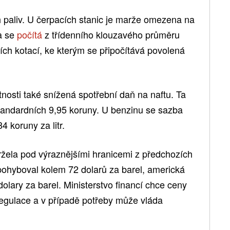
paliv. U čerpacích stanic je marže omezena na
na se
počítá
z třídenního klouzavého průměru
ch kotací, ke kterým se připočítává povolená
nosti také snížená spotřební daň na naftu. Ta
 standardních 9,95 koruny. U benzinu se sazba
 koruny za litr.
žela pod výraznějšími hranicemi z předchozích
ohyboval kolem 72 dolarů za barel, americká
olary za barel. Ministerstvo financí chce ceny
regulace a v případě potřeby může vláda