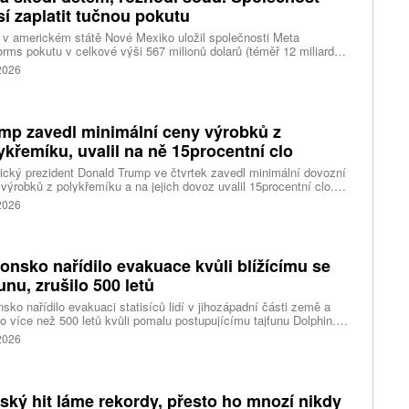
í zaplatit tučnou pokutu
v americkém státě Nové Mexiko uložil společnosti Meta
orms pokutu v celkové výši 567 milionů dolarů (téměř 12 miliard
) za újmu, kterou její platformy Facebook a Instagram působí
 2026
ým lidem. Firma musí změnit způsob ověřování věku.
mp zavedl minimální ceny výrobků z
ykřemíku, uvalil na ně 15procentní clo
cký prezident Donald Trump ve čtvrtek zavedl minimální dovozní
výrobků z polykřemíku a na jejich dovoz uvalil 15procentní clo.
řemík se používá při výrobě polovodičů a je hlavní složkou
 2026
oltaických panelů, jeho největším světovým producentem je Čína.
 chce opatřeními podpořit domácí dodavatelské řetězce pro
u čipů a solárních panelů, a posílit tak pozici Spojených států v
ření s Čínou v oblasti umělé inteligence (AI) a energetiky, uvedla
onsko nařídilo evakuace kvůli blížícímu se
ura Reuters.
funu, zrušilo 500 letů
sko nařídilo evakuaci statisíců lidí v jihozápadní části země a
lo více než 500 letů kvůli pomalu postupujícímu tajfunu Dolphin.
 meteorologů přinese tajfun do oblasti silný vítr, prudký déšť a
 2026
é vlny, píše agentura Reuters. Dolphin je tajfunem první, tedy
abší kategorie s maximální rychlostí větru 144 kilometrů v hodině
árazy dosahujícími téměř 200 kilometrů v hodině. Blíží se k
ci ostrovů mezi oblasti Kjúšú a prefekturou Okinawa, uvedla
tský hit láme rekordy, přesto ho mnozí nikdy
ská meteorologická agentura (JMA).