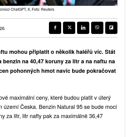
 pomoci ChatGPT, X, Foto: Reuters
026
aftu mohou připlatit o několik haléřů víc. Stát
 benzin na 40,47 koruny za litr a na naftu na
ce cen pohonných hmot navíc bude pokračovat
nové maximální ceny, které budou platit v úterý
ém území Česka. Benzin Natural 95 se bude moci
 za litr, litr nafty pak za maximálně 36,47