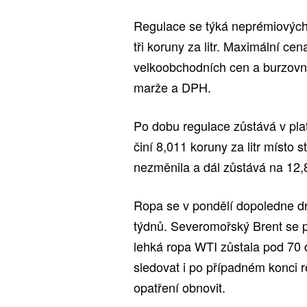
Regulace se týká neprémiových 
tři koruny za litr. Maximální ce
velkoobchodních cen a burzovní
marže a DPH.
Po dobu regulace zůstává v plat
činí 8,011 koruny za litr místo
nezměnila a dál zůstává na 12,84
Ropa se v pondělí dopoledne dr
týdnů. Severomořský Brent se p
lehká ropa WTI zůstala pod 70 d
sledovat i po případném konci 
opatření obnovit.