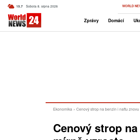
C
WORLD NE
15.7
Sobota 8. srpna 2026
Czech
Zprávy
Domácí
Ukr
Ekonomika
Cenový strop na benzin i naftu znovu
Cenový strop na 