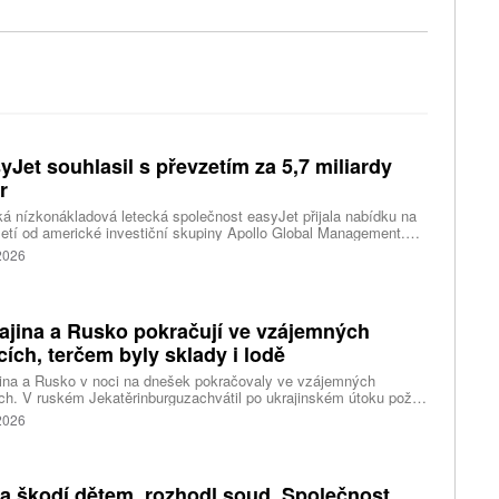
yJet souhlasil s převzetím za 5,7 miliardy
r
ká nízkonákladová letecká společnost easyJet přijala nabídku na
etí od americké investiční skupiny Apollo Global Management.
akce oceňuje aerolinku na 5,7 miliardy liber, tedy přibližně 162
 2026
rd korun.
ajina a Rusko pokračují ve vzájemných
cích, terčem byly sklady i lodě
ina a Rusko v noci na dnešek pokračovaly ve vzájemných
ch. V ruském Jekatěrinburguzachvátil po ukrajinském útoku požár
tické centrum ruského internetového prodejce Wildberries.
 2026
čnost o tom informovala bez podrobností na síti Telegram.
k ruské dronové útoky podle ukrajinských úřadů způsobily požár
ělských skladů v obci Balaklija v Charkovské oblasti na východě
iny, napsal Reuters.
a škodí dětem, rozhodl soud. Společnost