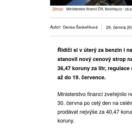
Zdroje:
Ministerstvo financí ČR, Novinky.cz - za
Autor:
Denisa Šenkeříková
29. června 2
Řidiči si v úterý za benzin i n
stanovil nový cenový strop na
36,47 koruny za litr, regula
až do 19. července.
Ministerstvo financí zveřejnilo 
30. června po celý den na cel
prodávat nejvýše za 40,47 koruny
koruny.