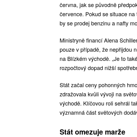
června, jak se původně předpo
července. Pokud se situace na t
by se prodej benzinu a nafty mo
Ministryně financí Alena Schill
pouze v případě, že nepřijdou 
na Blízkém východě. „Je to tak
rozpočtový dopad nižší spotřebn
Stát začal ceny pohonných hmot
zdražovala kvůli vývoji na svět
východě. Klíčovou roli sehrál t
významná část světových dodáv
Stát omezuje marže