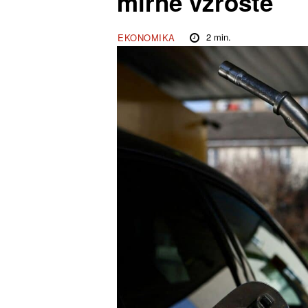
mírně vzroste
2
min.
EKONOMIKA