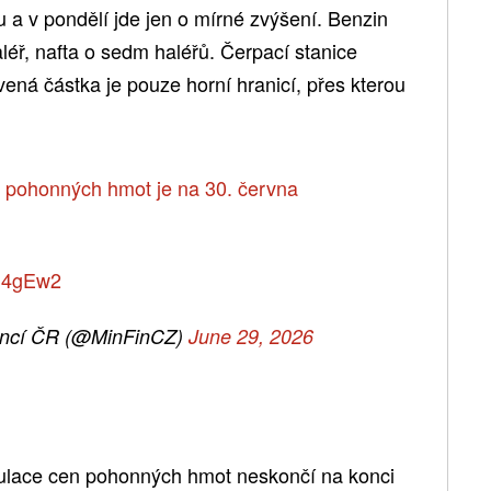
 a v pondělí jde jen o mírné zvýšení. Benzin
aléř, nafta o sedm haléřů. Čerpací stanice
vená částka je pouze horní hranicí, přes kterou
 pohonných hmot je na 30. června
KD4gEw2
nancí ČR (@MinFinCZ)
June 29, 2026
gulace cen pohonných hmot neskončí na konci