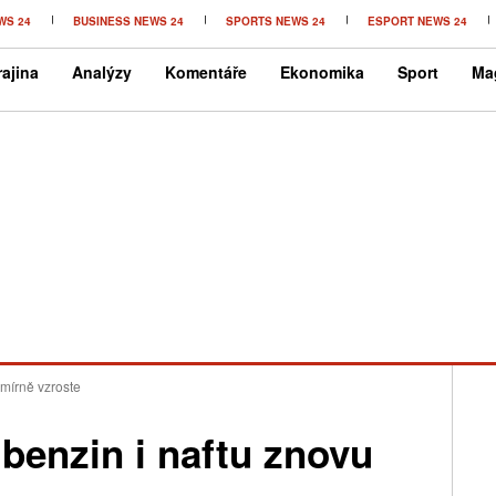
WS 24
BUSINESS NEWS 24
SPORTS NEWS 24
ESPORT NEWS 24
ajina
Analýzy
Komentáře
Ekonomika
Sport
Ma
 mírně vzroste
benzin i naftu znovu