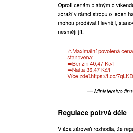
Oproti cenám platným o víkendu
zdraží v rámci stropu o jeden h
mohou prodávat i levněji, stano
nesmějí jít.
⚠️Maximální povolená cena
stanovena:
➡️Benzin 40,47 Kč/l
➡️Nafta 36,47 Kč/l
Více zde⤵️
https://t.co/7qL
— Ministerstvo fi
Regulace potrvá déle
Vláda zároveň rozhodla, že re