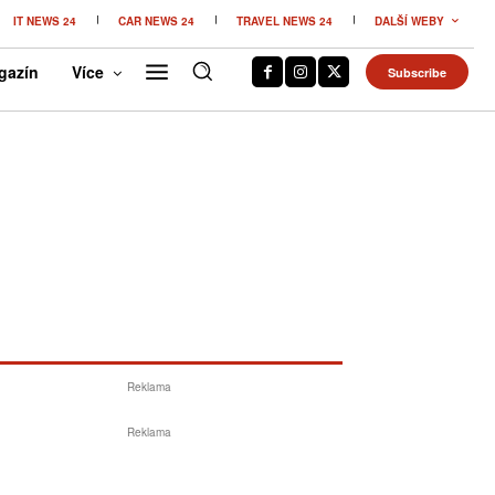
IT NEWS 24
CAR NEWS 24
TRAVEL NEWS 24
DALŠÍ WEBY
gazín
Více
Subscribe
Reklama
Reklama