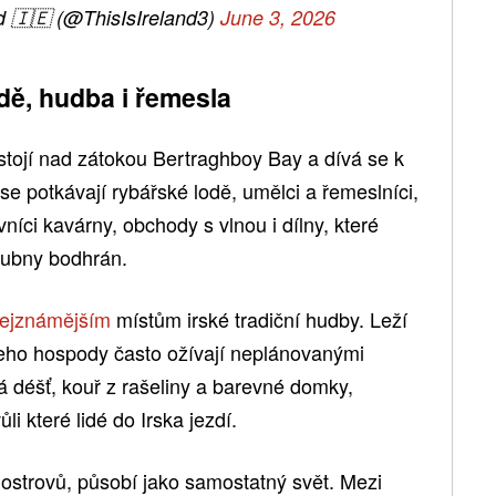
nd 🇮🇪 (@ThisIsIreland3)
June 3, 2026
dě, hudba i řemesla
tojí nad zátokou Bertraghboy Bay a dívá se k
se potkávají rybářské lodě, umělci a řemeslníci,
níci kavárny, obchody s vlnou i dílny, které
 bubny bodhrán.
 nejznámějším
místům irské tradiční hudby. Leží
eho hospody často ožívají neplánovanými
á déšť, kouř z rašeliny a barevné domky,
i které lidé do Irska jezdí.
 ostrovů, působí jako samostatný svět. Mezi