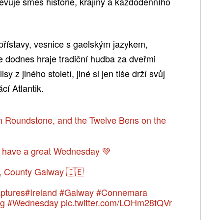
evuje směs historie, krajiny a každodenního
 přístavy, vesnice s gaelským jazykem,
se dodnes hraje tradiční hudba za dveřmi
y z jiného století, jiné si jen tiše drží svůj
cí Atlantik.
r in Roundstone, and the Twelve Bens on the
, have a great Wednesday 💚
 County Galway 🇮🇪
ptures
#Ireland
#Galway
#Connemara
g
#Wednesday
pic.twitter.com/LOHm28tQVr