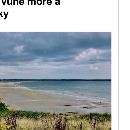
 vůně moře a
ky