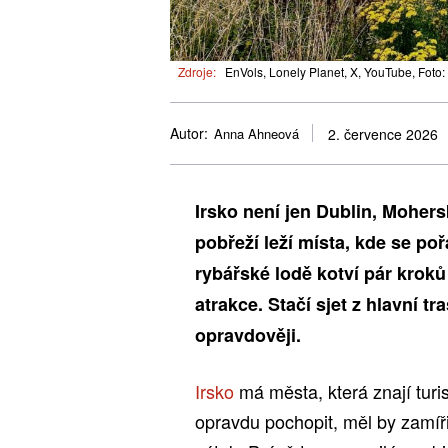
Zdroje:
EnVols, Lonely Planet, X, YouTube, Foto
Autor:
Anna Ahneová
2. července 2026
Irsko není jen Dublin, Moher
pobřeží leží místa, kde se p
rybářské lodě kotví pár kroků
atrakce. Stačí sjet z hlavní 
opravdověji.
Irsko
má města, která znají tur
opravdu pochopit, měl by zamíř