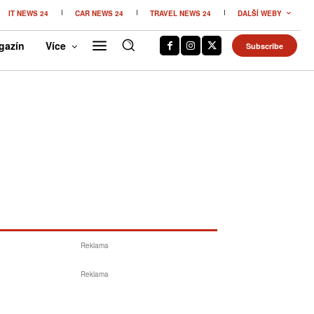
IT NEWS 24
CAR NEWS 24
TRAVEL NEWS 24
DALŠÍ WEBY
gazín
Více
Subscribe
Reklama
Reklama