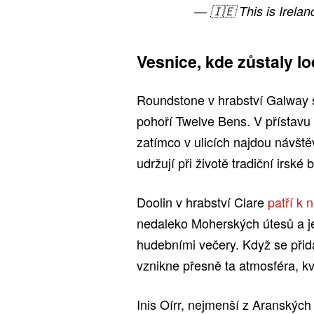
— 🇮🇪 This is Irela
Vesnice, kde zůstaly lo
Roundstone v hrabství Galway s
pohoří Twelve Bens. V přístavu 
zatímco v ulicích najdou návštěv
udržují při životě tradiční irské
Doolin v hrabství Clare
patří k
nedaleko Moherských útesů a j
hudebními večery. Když se přid
vznikne přesně ta atmosféra, kvůl
Inis Oírr, nejmenší z Aranských