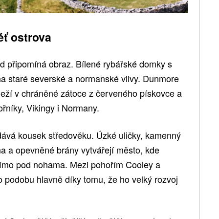
ť ostrova
d připomíná obraz. Bílené rybářské domky s
na staré severské a normanské vlivy. Dunmore
 leží v chráněné zátoce z červeného pískovce a
mořníky, Vikingy i Normany.
řidává kousek středověku. Úzké uličky, kamenný
vna a opevněné brány vytvářejí město, kde
přímo pod nohama. Mezi pohořím Cooley a
 podobu hlavně díky tomu, že ho velký rozvoj