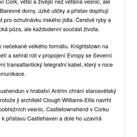
ví Cork, větší a živější než většina vesnic, ale
arevné domy, úzké uličky a přístav doplňují
t pro ochutnávku irského jídla. Čerstvé ryby a
tická póza, ale každodenní součást života.
ny nečekaně velkého formátu. Knightstown na
letí a sehrál roli v propojení Evropy se Severní
 transatlantický telegrafní kabel, který v roce
omunikace.
 Cushendun v hrabství Antrim chrání starosvětský
rotože ji architekt Clough Williams-Ellis navrhl
 pobřežních vesnic. Castletownshend v Corku
k přístavu Castlehaven a dole ho uzavírá