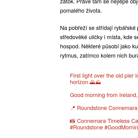
zátok. Právě tam se nejlépe obj
pomalého života.
Na pobřeží se střídají rybářské
středověké uličky i místa, kde 
hospod. Některé působí jako kulis
rytmus, zatímco kolem nich burá
First light over the old pie
horizon 🌄⛰️
Good morning from Ireland
📍 Roundstone Connemara,
📸 Connemara Timeless Ca
#Roundstone
#GoodMornin