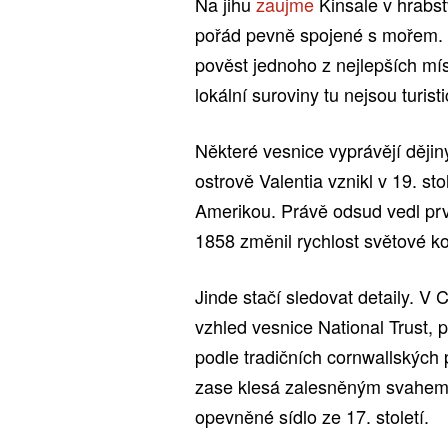
Na jihu
zaujme
Kinsale v hrabst
pořád pevně spojené s mořem. B
pověst jednoho z nejlepších mís
lokální suroviny tu nejsou turis
Některé vesnice vyprávějí ději
ostrově Valentia vznikl v 19. sto
Amerikou. Právě odsud vedl první
1858 změnil rychlost světové k
Jinde stačí sledovat detaily. V
vzhled vesnice National Trust, p
podle tradičních cornwallských
zase klesá zalesněným svahem 
opevněné sídlo ze 17. století.