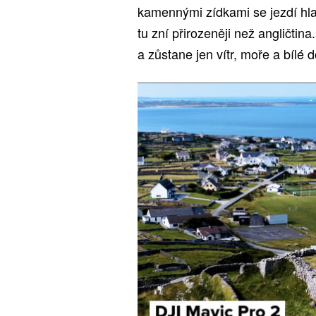
kamennými zídkami se jezdí hlav
tu zní přirozeněji než angličtin
a zůstane jen vítr, moře a bílé 