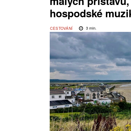
malých přístavů,
hospodské muzi
3
min.
CESTOVÁNÍ