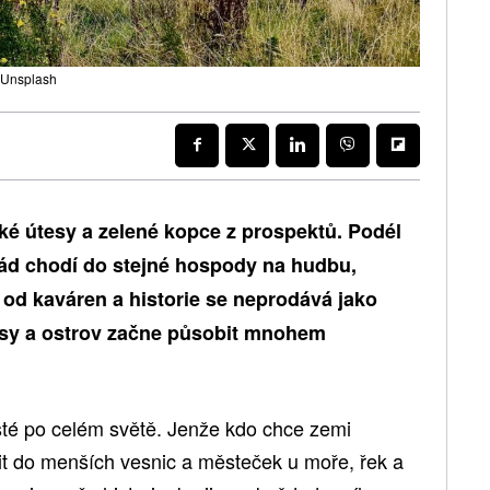
: Unsplash
ské útesy a zelené kopce z prospektů. Podél
ořád chodí do stejné hospody na hudbu,
 od kaváren a historie se neprodává jako
trasy a ostrov začne působit mnohem
isté po celém světě. Jenže kdo chce zemi
it do menších vesnic a městeček u moře, řek a