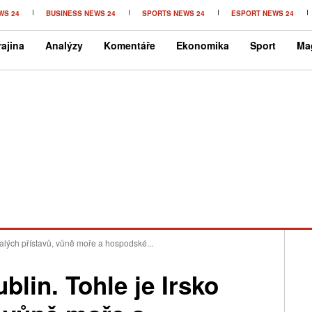
WS 24
BUSINESS NEWS 24
SPORTS NEWS 24
ESPORT NEWS 24
ajina
Analýzy
Komentáře
Ekonomika
Sport
Ma
alých přístavů, vůně moře a hospodské...
lin. Tohle je Irsko