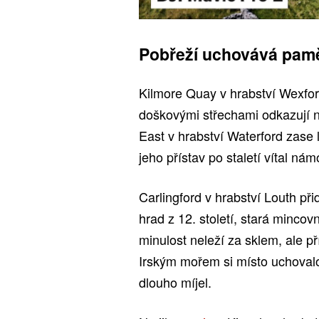
Pobřeží uchovává pamě
Kilmore Quay v hrabství Wexfor
doškovými střechami odkazují 
East v hrabství Waterford zase
jeho přístav po staletí vítal ná
Carlingford v hrabství Louth p
hrad z 12. století, stará minco
minulost neleží za sklem, ale 
Irským mořem si místo uchovalo
dlouho míjel.