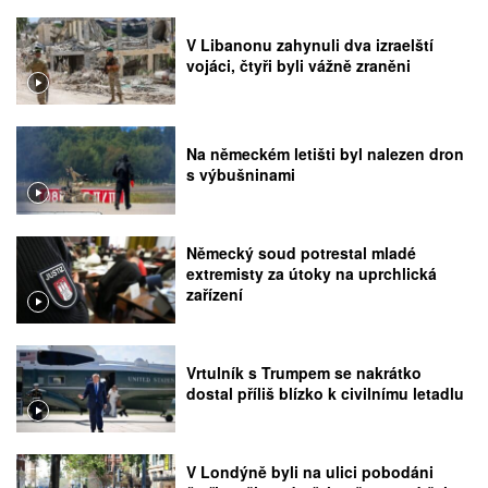
V Libanonu zahynuli dva izraelští
vojáci, čtyři byli vážně zraněni
Na německém letišti byl nalezen dron
s výbušninami
Německý soud potrestal mladé
extremisty za útoky na uprchlická
zařízení
Vrtulník s Trumpem se nakrátko
dostal příliš blízko k civilnímu letadlu
V Londýně byli na ulici pobodáni