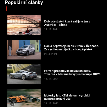
Populární články
Dobrodružství, která zažijete jen v
Austrálii – část 2
22. 12. 2021
Dacia nejlevnějším elektrem v Čechách.
Za rychlou nabíječku chce příplatek
20. 4. 2021
Ferrari představilo novou chloubu.
Továrna v Maranellu vypustila kupé BR20
15. 11. 2021
Motorky letí. KTM ale umí vyrobit i
supersportovní vůz
21. 12. 2022