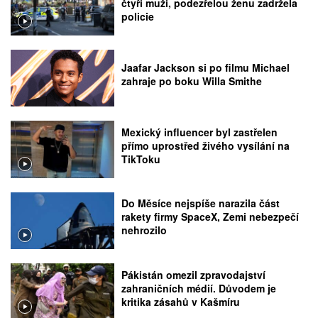
čtyři muži, podezřelou ženu zadržela
policie
Jaafar Jackson si po filmu Michael
zahraje po boku Willa Smithe
Mexický influencer byl zastřelen
přímo uprostřed živého vysílání na
TikToku
Do Měsíce nejspíše narazila část
rakety firmy SpaceX, Zemi nebezpečí
nehrozilo
Pákistán omezil zpravodajství
zahraničních médií. Důvodem je
kritika zásahů v Kašmíru