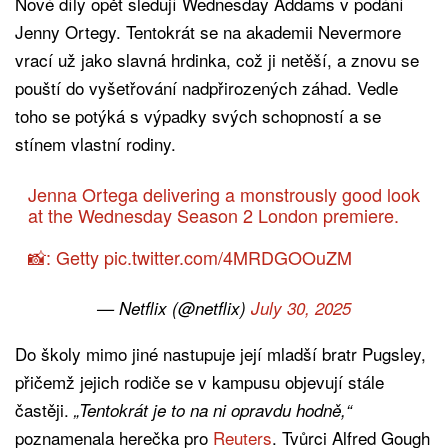
Nové díly opět sledují Wednesday Addams v podání
Jenny Ortegy. Tentokrát se na akademii Nevermore
vrací už jako slavná hrdinka, což ji netěší, a znovu se
pouští do vyšetřování nadpřirozených záhad. Vedle
toho se potýká s výpadky svých schopností a se
stínem vlastní rodiny.
Jenna Ortega delivering a monstrously good look
at the Wednesday Season 2 London premiere.
📸: Getty
pic.twitter.com/4MRDGOOuZM
— Netflix (@netflix)
July 30, 2025
Do školy mimo jiné nastupuje její mladší bratr Pugsley,
přičemž jejich rodiče se v kampusu objevují stále
častěji.
„Tentokrát je to na ni opravdu hodně,“
poznamenala herečka pro
Reuters
. Tvůrci Alfred Gough