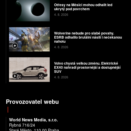
Otřesy na Měsíci mohou odhalit led
ukrytý pod povrchem
4. 8. 2026
Wolverine nebude pro slabé povahy.
ESRB odhalilo brutální násilí i nečekanou
nahotu
4. 8. 2026
Volvo chystá velkou změnu. Elektrické
EX40 nahradí prostornější a dostupnější
SUV
4. 8. 2026
Provozovatel webu
World News Media, s.r.o.
Rybná 716/24
Staré Město, 110 00 Praha