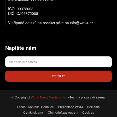
IČO: 09372008
DIČ: CZ09372008
V případě dotazů na redakci pište na info@wn24.cz
Napište nám
ODESLAT
© Copyright |
World News Media, s.r.o.
| všechna práva vyhrazena.
O nás | Kontakt | Redakce
Prezentace WNM
Reklama
Ceník reklamy
Obchodní zastoupení
Cookies