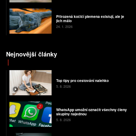
Přirozená kočičí plemena existují, ale je
jich málo
24. 1. 2026
Nejnovější články
Top tipy pro cestování nalehko
5. 8. 2026
WhatsApp umožní označit všechny členy
skupiny najednou
5. 8. 2026