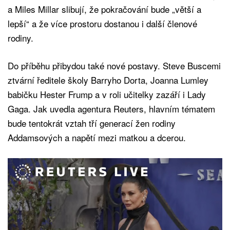
a Miles Millar slibují, že pokračování bude „větší a
lepší“ a že více prostoru dostanou i další členové
rodiny.
Do příběhu přibydou také nové postavy. Steve Buscemi
ztvární ředitele školy Barryho Dorta, Joanna Lumley
babičku Hester Frump a v roli učitelky zazáří i Lady
Gaga. Jak uvedla agentura Reuters, hlavním tématem
bude tentokrát vztah tří generací žen rodiny
Addamsových a napětí mezi matkou a dcerou.