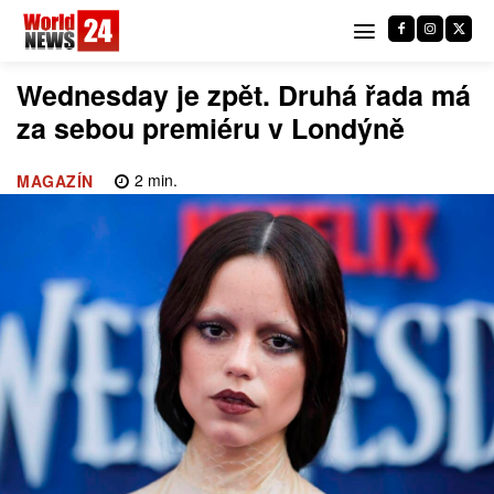
Wednesday je zpět. Druhá řada má
za sebou premiéru v Londýně
2
min.
MAGAZÍN