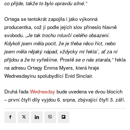
co přijde, takže to bylo opravdu silné.“
Ortega se tentokrát zapojila i jako výkonná
producentka, což jí podle jejích slov přineslo hlavně
svobodu.
„Je tak trochu mluvčí celého obsazení.
Kdykoli jsem měla pocit, že je třeba něco říct, nebo
jsem měla nějaký nápad, vždycky mi řekla¨, ať za ní
řekla
přijdou a že to vyřešíme. Prostě se o nás starala,“
na adresu Ortegy Emma Myers, která hraje
Wednesdayinu spolubydlící Enid Sinclair.
Druhá řada
Wednesday
bude uvedena ve dvou blocích
– první čtyři díly vyjdou 6. srpna, zbývající čtyři 3. září.