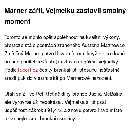
Marner zářil, Vejmelku zastavil smolný
moment
Toronto se mohlo opět spolehnout na kvalitní výkony,
přestože stále postrádá zraněného Austona Matthewse.
Zmíněný Marner potvrdil svou formu, když se na druhé
brance podílel nešťastným vlastním gólem Vejmelky.
Podle
iSport.cz
český brankář při přesunu nešťastně
srazil puk do vlastní sítě po Marnerově nahození.
Utah snížil ve třetí třetině díky brance Jacka McBaina,
ale vyrovnat už nedokázal. Vejmelka si připsal
úspěšnost zákroků 91,4 % a znovu potvrdil své místo
mezi nejlepšími brankáři sezóny.