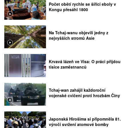
Počet obětí rychle se šířící eboly v
Kongu přesáhl 1800
Na Tchaj-wanu objevili jedny z
nejvyšších stromů Asie
Krvavá lázeň ve Visa: O práci přijdou
tisíce zaměstnanců
Tchaj-wan zahájil každoroční
vojenské cvičení proti hrozbám Číny
Japonská Hirošima si připomněla 81.
výročí svržení atomové bomby