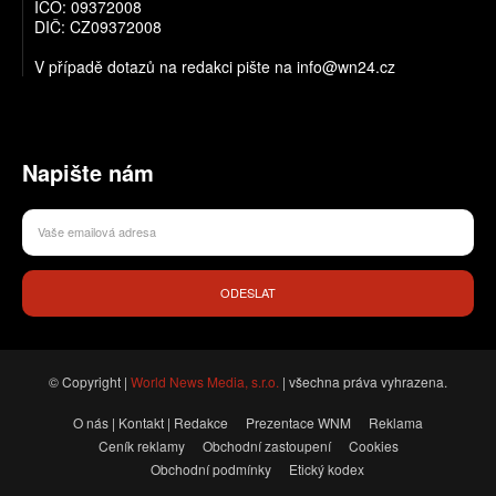
IČO: 09372008
DIČ: CZ09372008
V případě dotazů na redakci pište na info@wn24.cz
Napište nám
ODESLAT
© Copyright |
World News Media, s.r.o.
| všechna práva vyhrazena.
O nás | Kontakt | Redakce
Prezentace WNM
Reklama
Ceník reklamy
Obchodní zastoupení
Cookies
Obchodní podmínky
Etický kodex