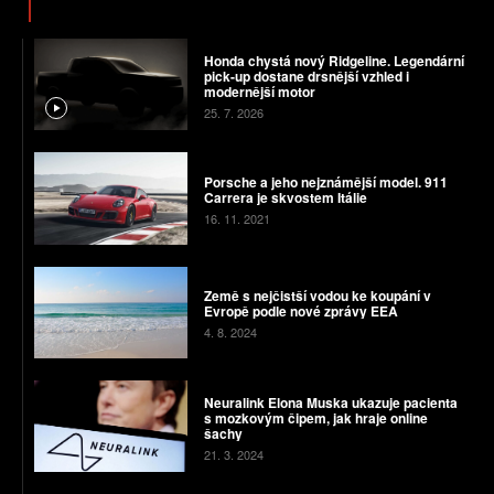
Honda chystá nový Ridgeline. Legendární
pick-up dostane drsnější vzhled i
modernější motor
25. 7. 2026
Porsche a jeho nejznámější model. 911
Carrera je skvostem Itálie
16. 11. 2021
Země s nejčistší vodou ke koupání v
Evropě podle nové zprávy EEA
4. 8. 2024
Neuralink Elona Muska ukazuje pacienta
s mozkovým čipem, jak hraje online
šachy
21. 3. 2024