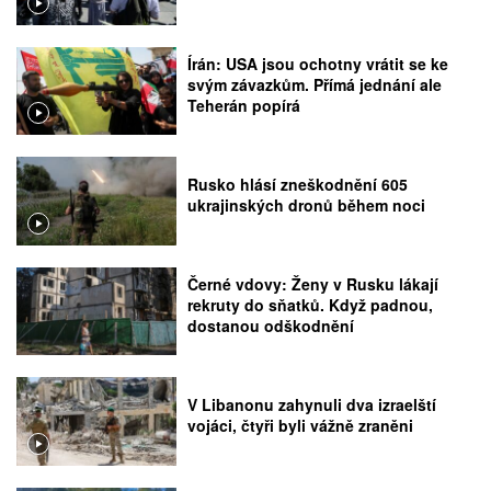
Írán: USA jsou ochotny vrátit se ke
svým závazkům. Přímá jednání ale
Teherán popírá
Rusko hlásí zneškodnění 605
ukrajinských dronů během noci
Černé vdovy: Ženy v Rusku lákají
rekruty do sňatků. Když padnou,
dostanou odškodnění
V Libanonu zahynuli dva izraelští
vojáci, čtyři byli vážně zraněni