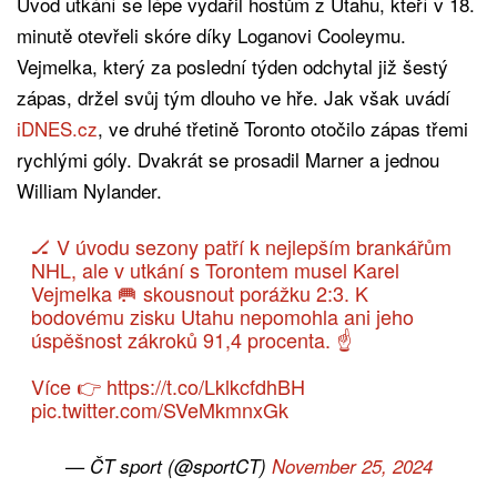
Úvod utkání se lépe vydařil hostům z Utahu, kteří v 18.
minutě otevřeli skóre díky Loganovi Cooleymu.
Vejmelka, který za poslední týden odchytal již šestý
zápas, držel svůj tým dlouho ve hře. Jak však uvádí
iDNES.cz
, ve druhé třetině Toronto otočilo zápas třemi
rychlými góly. Dvakrát se prosadil Marner a jednou
William Nylander.
🏒 V úvodu sezony patří k nejlepším brankářům
NHL, ale v utkání s Torontem musel Karel
Vejmelka 🥅 skousnout porážku 2:3. K
bodovému zisku Utahu nepomohla ani jeho
úspěšnost zákroků 91,4 procenta. ☝
Více 👉
https://t.co/LklkcfdhBH
pic.twitter.com/SVeMkmnxGk
— ČT sport (@sportCT)
November 25, 2024