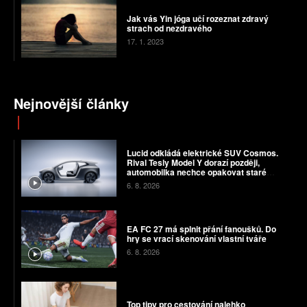
Jak vás Yin jóga učí rozeznat zdravý
strach od nezdravého
17. 1. 2023
Nejnovější články
Lucid odkládá elektrické SUV Cosmos.
Rival Tesly Model Y dorazí později,
automobilka nechce opakovat staré
chyby
6. 8. 2026
EA FC 27 má splnit přání fanoušků. Do
hry se vrací skenování vlastní tváře
6. 8. 2026
Top tipy pro cestování nalehko