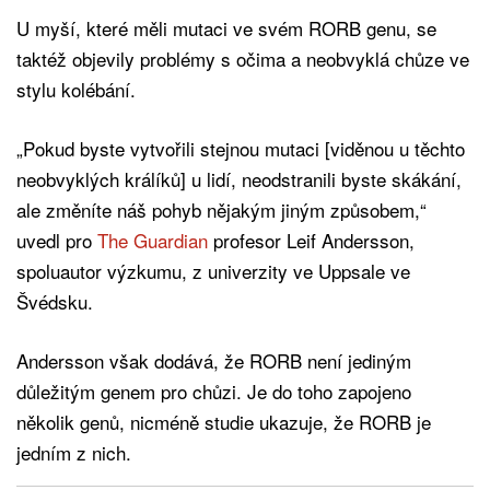
U myší, které měli mutaci ve svém RORB genu, se
taktéž objevily problémy s očima a neobvyklá chůze ve
stylu kolébání.
„Pokud byste vytvořili stejnou mutaci [viděnou u těchto
neobvyklých králíků] u lidí, neodstranili byste skákání,
ale změníte náš pohyb nějakým jiným způsobem,“
uvedl pro
The Guardian
profesor Leif Andersson,
spoluautor výzkumu, z univerzity ve Uppsale ve
Švédsku.
Andersson však dodává, že RORB není jediným
důležitým genem pro chůzi. Je do toho zapojeno
několik genů, nicméně studie ukazuje, že RORB je
jedním z nich.