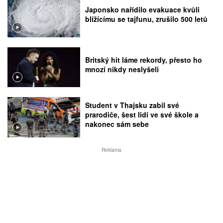
Japonsko nařídilo evakuace kvůli
blížícímu se tajfunu, zrušilo 500 letů
Britský hit láme rekordy, přesto ho
mnozí nikdy neslyšeli
Student v Thajsku zabil své
prarodiče, šest lidí ve své škole a
nakonec sám sebe
Reklama