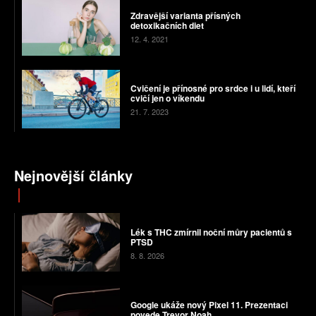
Zdravější varianta přísných
detoxikačních diet
12. 4. 2021
Cvičení je přínosné pro srdce i u lidí, kteří
cvičí jen o víkendu
21. 7. 2023
Nejnovější články
Lék s THC zmírnil noční můry pacientů s
PTSD
8. 8. 2026
Google ukáže nový Pixel 11. Prezentaci
povede Trevor Noah