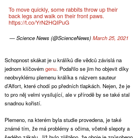
To move quickly, some rabbits throw up their
back legs and walk on their front paws.
https://t.co/YrN2HQIPuG
— Science News (@ScienceNews)
March 25, 2021
Schopnost skákat je u králíků dle vědců závislá na
jednom klíčovém
genu
. Podařilo se jim ho objevit díky
neobvyklému plemenu králíka s názvem sauteur
d’Alfort, které chodí po předních tlapkách. Nejen, že je
to pro něj velmi vysilující, ale v přírodě by se také stal
snadnou kořistí.
Plemeno, na kterém byla studie provedena, je také
známé tím, že má problémy s očima, včetně slepoty a
šedého zákalu. Již bylo zjištěno, že oboje je způsobeno