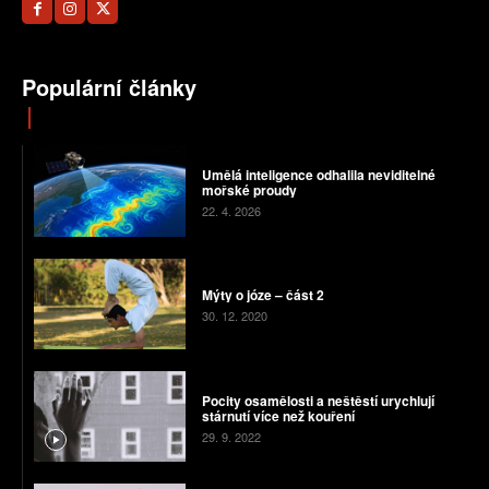
Populární články
Umělá inteligence odhalila neviditelné
mořské proudy
22. 4. 2026
Mýty o józe – část 2
30. 12. 2020
Pocity osamělosti a neštěstí urychlují
stárnutí více než kouření
29. 9. 2022