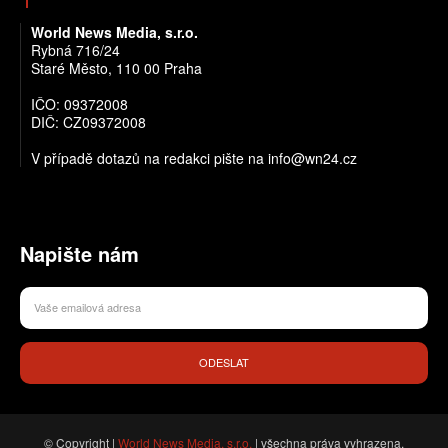
World News Media, s.r.o.
Rybná 716/24
Staré Město, 110 00 Praha
IČO: 09372008
DIČ: CZ09372008
V případě dotazů na redakci pište na info@wn24.cz
Napište nám
ODESLAT
© Copyright |
World News Media, s.r.o.
| všechna práva vyhrazena.