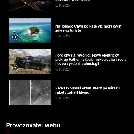
8. 8. 2026
Na Tobago Cays potkáte víc mořských
želv než turistů
7. 8. 2026
Ford chystá revoluci. Nový elektrický
pick-up Fathom slibuje nízkou cenu i zcela
novou výrobní technologii
7. 8. 2026
Vědci zkoumají oblak, který po nárazu
rakety zahalil Měsíc
7. 8. 2026
Provozovatel webu