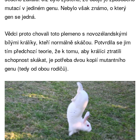
mutací v jediném genu. Nebylo však známo, o který
gen se jedná.
Vědci proto chovali toto plemeno s novozélandskými
bílými králíky, kteří normálně skáčou. Potvrdila se jim
tím předchozí teorie, že k tomu, aby králíci ztratili
schopnost skákat, je potřeba dvou kopií mutantního
genu (tedy od obou rodičů).