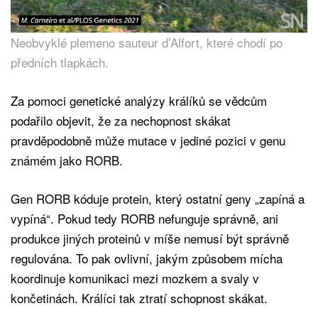
Neobvyklé plemeno sauteur d’Alfort, které chodí po
předních tlapkách.
Za pomoci genetické analýzy králíků se vědcům
podařilo objevit, že za nechopnost skákat
pravděpodobně může mutace v jediné pozici v genu
známém jako RORB.
Gen RORB kóduje protein, který ostatní geny „zapíná a
vypíná“. Pokud tedy RORB nefunguje správně, ani
produkce jiných proteinů v míše nemusí být správně
regulována. To pak ovlivní, jakým způsobem mícha
koordinuje komunikaci mezi mozkem a svaly v
končetinách. Králíci tak ztratí schopnost skákat.