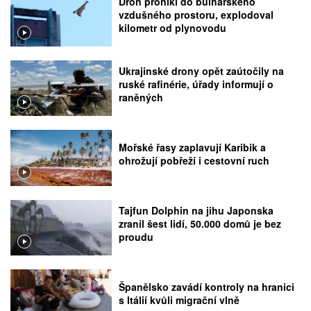
Dron pronikl do bulharského
vzdušného prostoru, explodoval
kilometr od plynovodu
Ukrajinské drony opět zaútočily na
ruské rafinérie, úřady informují o
raněných
Mořské řasy zaplavují Karibik a
ohrožují pobřeží i cestovní ruch
Tajfun Dolphin na jihu Japonska
zranil šest lidí, 50.000 domů je bez
proudu
Španělsko zavádí kontroly na hranici
s Itálií kvůli migrační vlně