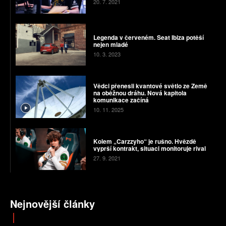
20. 7. 2021
Legenda v červeném. Seat Ibiza potěší
nejen mladé
10. 3. 2023
Vědci přenesli kvantové světlo ze Země
na oběžnou dráhu. Nová kapitola
komunikace začíná
10. 11. 2025
Kolem „Carzzyho“ je rušno. Hvězdě
vyprší kontrakt, situaci monitoruje rival
27. 9. 2021
Nejnovější články