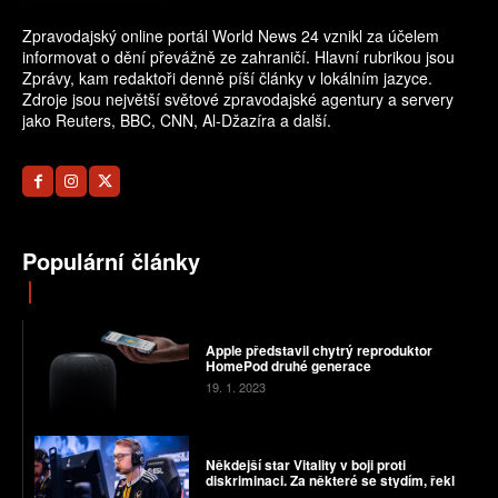
Zpravodajský online portál World News 24 vznikl za účelem
informovat o dění převážně ze zahraničí. Hlavní rubrikou jsou
Zprávy, kam redaktoři denně píší články v lokálním jazyce.
Zdroje jsou největší světové zpravodajské agentury a servery
jako Reuters, BBC, CNN, Al-Džazíra a další.
Populární články
Apple představil chytrý reproduktor
HomePod druhé generace
19. 1. 2023
Někdejší star Vitality v boji proti
diskriminaci. Za některé se stydím, řekl