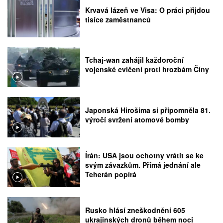
Krvavá lázeň ve Visa: O práci přijdou
tisíce zaměstnanců
Tchaj-wan zahájil každoroční
vojenské cvičení proti hrozbám Číny
Japonská Hirošima si připomněla 81.
výročí svržení atomové bomby
Írán: USA jsou ochotny vrátit se ke
svým závazkům. Přímá jednání ale
Teherán popírá
Rusko hlásí zneškodnění 605
ukrajinských dronů během noci