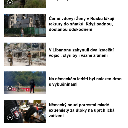
Černé vdovy: Ženy v Rusku lákají
rekruty do sňatků. Když padnou,
dostanou odškodnění
V Libanonu zahynuli dva izraelští
vojáci, čtyři byli vážně zraněni
Na německém letišti byl nalezen dron
s výbušninami
Německý soud potrestal mladé
extremisty za útoky na uprchlická
zařízení