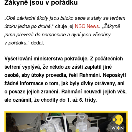
Žákyně jsou v pořádku
„
Obě základní školy jsou blízko sebe a staly se terčem
,“ cituje jej
NBC News
. „
útoku jedna po druhé
Žákyně
jsme převezli do nemocnice a nyní jsou všechny
,“ dodal.
v pořádku
Vyšetřování ministerstva pokračuje. Z počátečních
šetření vyplývá, že někdo ze zášti zaplatil jiné
osobě, aby útoky provedla, řekl Rahmání. Neposkytl
žádné informace o tom, jak byly dívky otráveny, ani
o povaze jejich zranění. Rahmání neuvedl jejich věk,
ale oznámil, že chodily do 1. až 6. třídy.