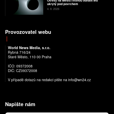
Otřesy na Měsíci mohou odhalit led
ukrytý pod povrchem
4. 8. 2026
Provozovatel webu
World News Media, s.r.o.
Rybná 716/24
Staré Město, 110 00 Praha
IČO: 09372008
DIČ: CZ09372008
V případě dotazů na redakci pište na info@wn24.cz
Napište nám