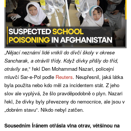
„
Nějací neznámí lidé vnikli do dívčí školy v okrese
Sancharak, a otrávili třídy. Když dívky přišly do tříd,
,“ řekl Den Mohammad Nazari, policejní
otrávily se
mluvčí Sar-e-Pol podle
Reuters
. Neupřesnil, jaká látka
byla použita nebo kdo měl za incidentem stát. Z jeho
slov ale vyplývá, že šlo pravděpodobně o plyn. Nazari
řekl, že dívky byly převezeny do nemocnice, ale jsou v
„dobrém stavu“. Nikdo nebyl zatčen.
Sousedním Íránem otřásla vlna otrav, většinou na