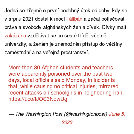
Jedná se zřejmě o první podobný útok od doby, kdy se
v srpnu 2021 dostal k moci
Tálibán
a začal potlačovat
práva a svobody afghánských žen a dívek. Dívky mají
zakázáno
vzdělávat se po šesté třídě, včetně
univerzity, a ženám je znemožněn přístup do většiny
zaměstnání a na veřejná prostranství.
More than 80 Afghan students and teachers
were apparently poisoned over the past two
days, local officials said Monday, in incidents
that, while causing no critical injuries, mirrored
recent attacks on schoolgirls in neighboring Iran.
https://t.co/fJOS3NdwUg
— The Washington Post (@washingtonpost)
June 5,
2023