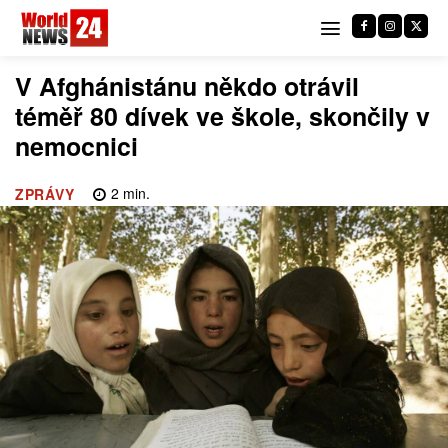
V Afghánistánu někdo otrávil
téměř 80 dívek ve škole, skončily v
nemocnici
2
min.
ZPRÁVY