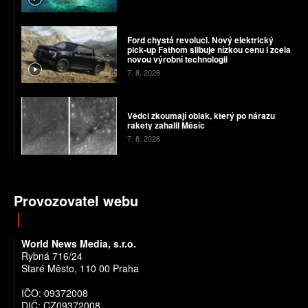
Ford chystá revoluci. Nový elektrický
pick-up Fathom slibuje nízkou cenu i zcela
novou výrobní technologii
7. 8. 2026
Vědci zkoumají oblak, který po nárazu
rakety zahalil Měsíc
7. 8. 2026
Provozovatel webu
World News Media, s.r.o.
Rybná 716/24
Staré Město, 110 00 Praha
IČO: 09372008
DIČ: CZ09372008