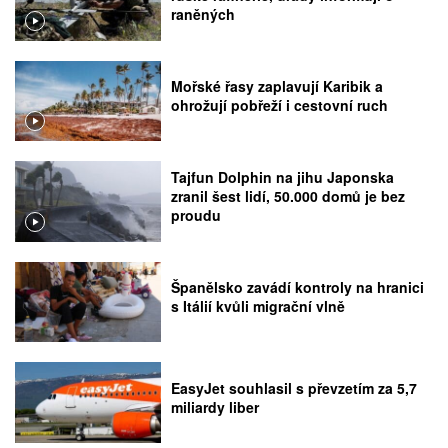
raněných
Mořské řasy zaplavují Karibik a
ohrožují pobřeží i cestovní ruch
Tajfun Dolphin na jihu Japonska
zranil šest lidí, 50.000 domů je bez
proudu
Španělsko zavádí kontroly na hranici
s Itálií kvůli migrační vlně
EasyJet souhlasil s převzetím za 5,7
miliardy liber