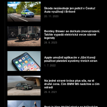
Škoda nezásobuje jen policii v Česku!
Auta využívají i Britové
20. 11. 2020
Bentley Blower se dočkalo znovuzrození.
Takhle vypadá elektrická verze slavné
legendy
28. 8. 2023
Apple umožnil aplikacím v Jižní Koreji
používat platební systémy třetích stran
1. 7. 2022
Na jedné straně krása plus síla, na té
druhé cena. Čím BMW M5 nadchne a čím
odradí
26. 8. 2021
Proč je jóga ideální před a po běžeckém