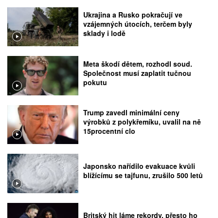
Ukrajina a Rusko pokračují ve
vzájemných útocích, terčem byly
sklady i lodě
Meta škodí dětem, rozhodl soud.
Společnost musí zaplatit tučnou
pokutu
Trump zavedl minimální ceny
výrobků z polykřemíku, uvalil na ně
15procentní clo
Japonsko nařídilo evakuace kvůli
blížícímu se tajfunu, zrušilo 500 letů
Britský hit láme rekordy, přesto ho