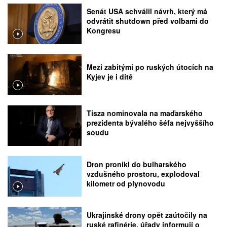
Senát USA schválil návrh, který má
odvrátit shutdown před volbami do
Kongresu
Mezi zabitými po ruských útocích na
Kyjev je i dítě
Tisza nominovala na maďarského
prezidenta bývalého šéfa nejvyššího
soudu
Dron pronikl do bulharského
vzdušného prostoru, explodoval
kilometr od plynovodu
Ukrajinské drony opět zaútočily na
ruské rafinérie, úřady informují o