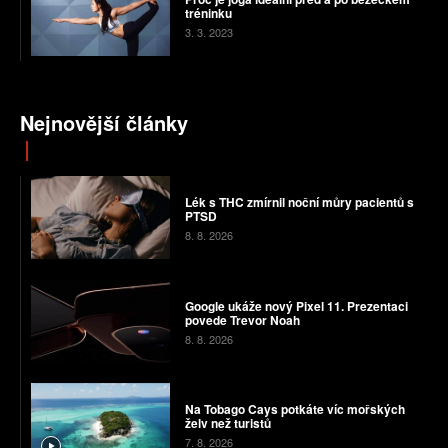
tréninku
3. 3. 2023
Nejnovější články
Lék s THC zmírnil noční můry pacientů s
PTSD
8. 8. 2026
Google ukáže nový Pixel 11. Prezentaci
povede Trevor Noah
8. 8. 2026
Na Tobago Cays potkáte víc mořských
želv než turistů
7. 8. 2026