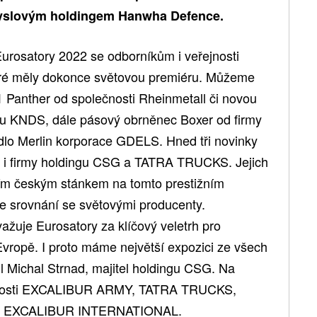
slovým holdingem Hanwha Defence.
urosatory 2022 se odborníkům i veřejnosti
teré měly dokonce světovou premiéru. Můžeme
1 Panther od společnosti Rheinmetall či novou
u KNDS, dále pásový obrněnec Boxer od firmy
dlo Merlin korporace GDELS. Hned tři novinky
y i firmy holdingu CSG a TATRA TRUCKS. Jejich
ším českým stánkem na tomto prestižním
 ve srovnání se světovými producenty.
e Eurosatory za klíčový veletrh pro
Evropě. I proto máme největší expozici ze všech
il Michal Strnad, majitel holdingu CSG. Na
ečnosti EXCALIBUR ARMY, TATRA TRUCKS,
a EXCALIBUR INTERNATIONAL.