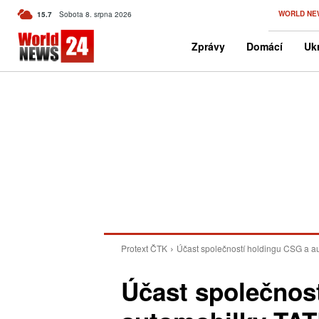
C
WORLD NE
15.7
Sobota 8. srpna 2026
Czech
Zprávy
Domácí
Ukr
Protext ČTK
Účast společností holdingu CSG a a
Účast společnos