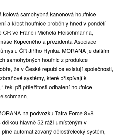
vá kolová samohybná kanonová houfnice
í a křest houfnice proběhly hned v pondělí
e ČR ve Francii Michela Fleischmanna,
omáše Kopečného a prezidenta Asociace
růmyslu ČR Jiřího Hynka. MORANA je dalším
ních samohybných houfnic z produkce
e, že v České republice existují společnosti,
 zbraňové systémy, které přispívají k
 řekl při příležitosti odhalení houfnice
leischmann.
 MORANA na podvozku Tatra Force 8×8
 délkou hlavně 52 ráží umístěným v
 plně automatizovaný dělostřelecký systém,