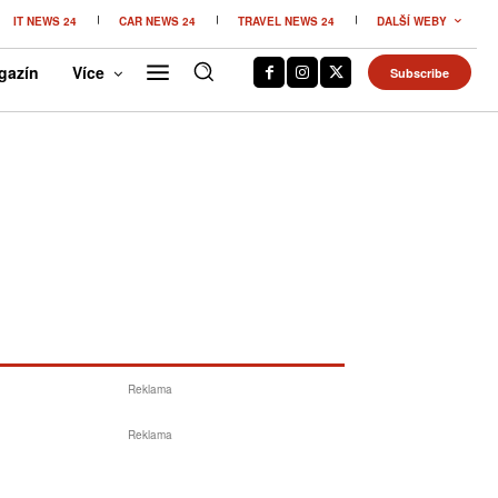
IT NEWS 24
CAR NEWS 24
TRAVEL NEWS 24
DALŠÍ WEBY
gazín
Více
Subscribe
Reklama
Reklama