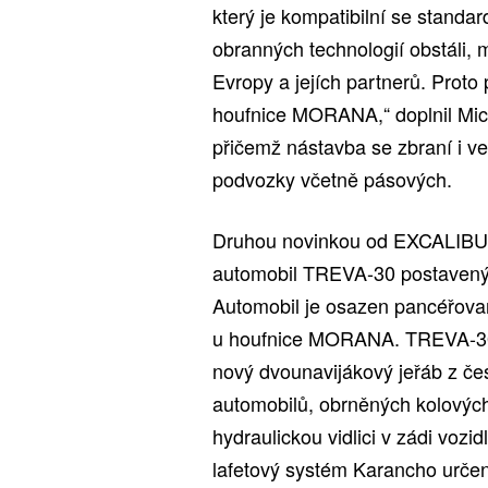
který je kompatibilní se stand
obranných technologií obstáli,
Evropy a jejích partnerů. Proto 
houfnice MORANA,“ doplnil Mic
přičemž nástavba se zbraní i v
podvozky včetně pásových.
Druhou novinkou od EXCALIBUR
automobil TREVA-30 postavený 
Automobil je osazen pancéřova
u houfnice MORANA. TREVA-30 
nový dvounavijákový jeřáb z če
automobilů, obrněných kolových 
hydraulickou vidlici v zádi vo
lafetový systém Karancho urče