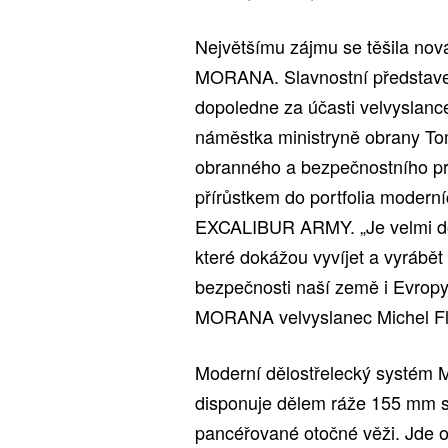
Největšímu zájmu se těšila no
MORANA. Slavnostní představen
dopoledne za účasti velvyslanc
náměstka ministryně obrany T
obranného a bezpečnostního p
přírůstkem do portfolia moder
EXCALIBUR ARMY. „Je velmi dobř
které dokážou vyvíjet a vyrábět
bezpečnosti naší země i Evropy,“
MORANA velvyslanec Michel F
Moderní dělostřelecký systém
disponuje dělem ráže 155 mm s
pancéřované otočné věži. Jde o