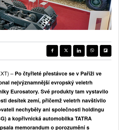
EXT) –
Po čtyřleté přestávce se v Paříži ve
konal nejvýznamnější evropský veletrh
iky Eurosatory. Své produkty tam vystavilo
sti desítek zemí, přičemž veletrh navštívilo
vovateli nechyběly ani společnosti holdingu
 a kopřivnická automobilka TATRA
epsala memorandum o porozumění s