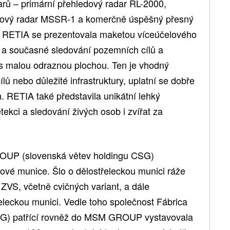
darů – primární přehledový radar RL-2000,
dový radar MSSR-1 a komerčně úspěšný přesný
ma RETIA se prezentovala maketou víceúčelového
 a současné sledování pozemních cílů a
 s malou odraznou plochou. Ten je vhodný
ů nebo důležité infrastruktury, uplatní se dobře
. RETIA také představila unikátní lehký
ekci a sledování živých osob i zvířat za
ROUP (slovenská větev holdingu CSG)
žové munice. Šlo o dělostřeleckou munici ráže
VS, včetně cvičných variant, a dále
leckou munici. Vedle toho společnost Fábrica
G) patřící rovněž do MSM GROUP vystavovala