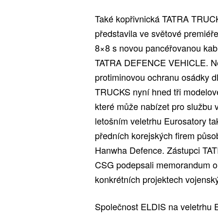
Také kopřivnická TATRA TRUCKS
představila ve světové premiéře
8×8 s novou pancéřovanou kabin
TATRA DEFENCE VEHICLE. Nová 
protiminovou ochranu osádky d
TRUCKS nyní hned tři modelové 
které může nabízet pro službu
letošním veletrhu Eurosatory t
předních korejských firem působ
Hanwha Defence. Zástupci TA
CSG podepsali memorandum o p
konkrétních projektech vojensk
Společnost ELDIS na veletrhu E