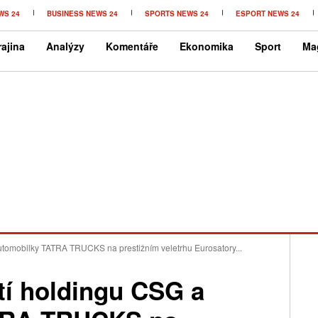
WS 24
BUSINESS NEWS 24
SPORTS NEWS 24
ESPORT NEWS 24
ajina
Analýzy
Komentáře
Ekonomika
Sport
Ma
utomobilky TATRA TRUCKS na prestižním veletrhu Eurosatory...
tí holdingu CSG a