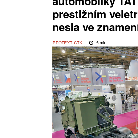
automobilky TA
prestižním velet
nesla ve znamen
6
min.
PROTEXT ČTK