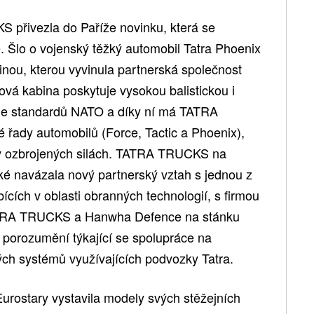
 přivezla do Paříže novinku, která se
. Šlo o vojenský těžký automobil Tatra Phoenix
ou, kterou vyvinula partnerská společnost
kabina poskytuje vysokou balistickou i
le standardů NATO a díky ní má TATRA
řady automobilů (Force, Tactic a Phoenix),
 v ozbrojených silách. TATRA TRUCKS na
aké navázala nový partnerský vztah s jednou z
ících v oblasti obranných technologií, s firmou
TRA TRUCKS a Hanwha Defence na stánku
orozumění týkající se spolupráce na
ých systémů využívajících podvozky Tatra.
urostary vystavila modely svých stěžejních