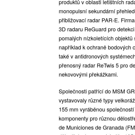
produktů v oblasti letištních ra
monopulsní sekundární přehle
přibližovací radar PAR-E. Fir
3D radaru ReGuard pro detekci
pomalých nízkoletících objektů
například k ochraně bodových cíl
také v antidronových systémech
přenosný radar ReTwis 5 pro det
nekovovými překážkami.
Společnosti patřící do MSM G
vystavovaly různé typy velkorá
155 mm vyráběnou společností Z
komponenty pro různou dělostře
de Municiones de Granada (FM