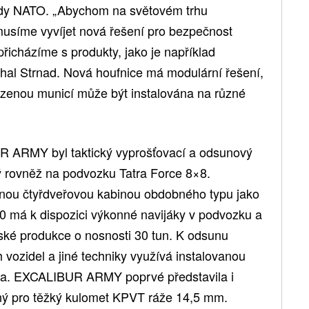
ardy NATO. „Abychom na světovém trhu
 musíme vyvíjet nová řešení pro bezpečnost
přicházíme s produkty, jako je například
hal Strnad. Nová houfnice má modulární řešení,
ezenou municí může být instalována na různé
 ARMY byl taktický vyprošťovací a odsunový
rovněž na podvozku Tatra Force 8×8.
nou čtyřdveřovou kabinou obdobného typu jako
má k dispozici výkonné navijáky v podvozku a
ské produkce o nosnosti 30 tun. K odsunu
vozidel a jiné techniky využívá instalovanou
zidla. EXCALIBUR ARMY poprvé představila i
ný pro těžký kulomet KPVT ráže 14,5 mm.