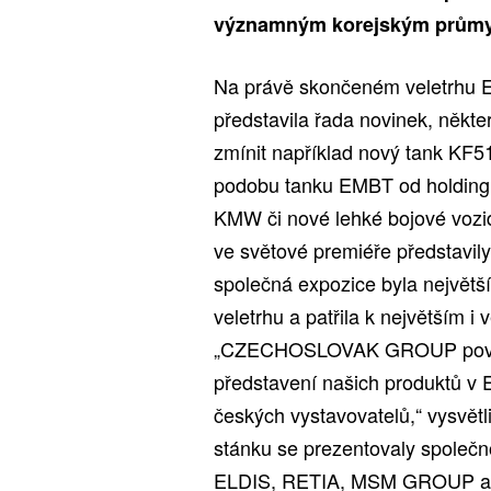
významným korejským průmy
Na právě skončeném veletrhu E
představila řada novinek, něk
zmínit například nový tank KF5
podobu tanku EMBT od holding
KMW či nové lehké bojové vozi
ve světové premiéře představil
společná expozice byla největ
veletrhu a patřila k největším i
„CZECHOSLOVAK GROUP považuj
představení našich produktů v 
českých vystavovatelů,“ vysvětl
stánku se prezentovaly spol
ELDIS, RETIA, MSM GROUP 