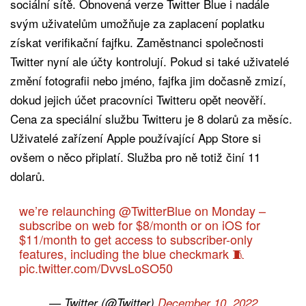
sociální sítě. Obnovená verze Twitter Blue i nadále
svým uživatelům umožňuje za zaplacení poplatku
získat verifikační fajfku. Zaměstnanci společnosti
Twitter nyní ale účty kontrolují. Pokud si také uživatelé
změní fotografii nebo jméno, fajfka jim dočasně zmizí,
dokud jejich účet pracovníci Twitteru opět neověří.
Cena za speciální službu Twitteru je 8 dolarů za měsíc.
Uživatelé zařízení Apple používající App Store si
ovšem o něco připlatí. Služba pro ně totiž činí 11
dolarů.
we’re relaunching
@TwitterBlue
on Monday –
subscribe on web for $8/month or on iOS for
$11/month to get access to subscriber-only
features, including the blue checkmark 🧵
pic.twitter.com/DvvsLoSO50
— Twitter (@Twitter)
December 10, 2022