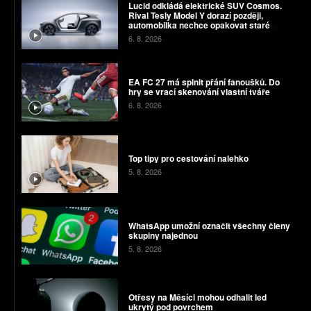
Lucid odkládá elektrické SUV Cosmos.
Rival Tesly Model Y dorazí později,
automobilka nechce opakovat staré
chyby
6. 8. 2026
EA FC 27 má splnit přání fanoušků. Do
hry se vrací skenování vlastní tváře
6. 8. 2026
Top tipy pro cestování nalehko
5. 8. 2026
WhatsApp umožní označit všechny členy
skupiny najednou
5. 8. 2026
Otřesy na Měsíci mohou odhalit led
ukrytý pod povrchem