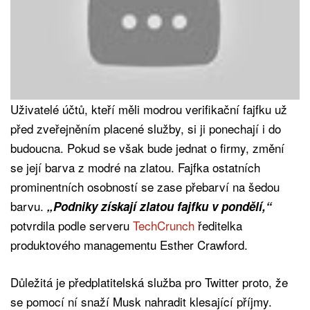
Uživatelé účtů, kteří měli modrou verifikační fajfku už
před zveřejněním placené služby, si ji ponechají i do
budoucna. Pokud se však bude jednat o firmy, změní
se její barva z modré na zlatou. Fajfka ostatních
prominentních osobností se zase přebarví na šedou
barvu.
„Podniky získají zlatou fajfku v pondělí,“
potvrdila podle serveru
TechCrunch
ředitelka
produktového managementu Esther Crawford.
Důležitá je předplatitelská služba pro Twitter proto, že
se pomocí ní snaží Musk nahradit klesající příjmy.