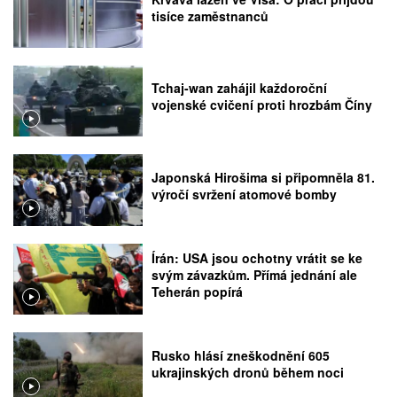
tisíce zaměstnanců
Tchaj-wan zahájil každoroční
vojenské cvičení proti hrozbám Číny
Japonská Hirošima si připomněla 81.
výročí svržení atomové bomby
Írán: USA jsou ochotny vrátit se ke
svým závazkům. Přímá jednání ale
Teherán popírá
Rusko hlásí zneškodnění 605
ukrajinských dronů během noci