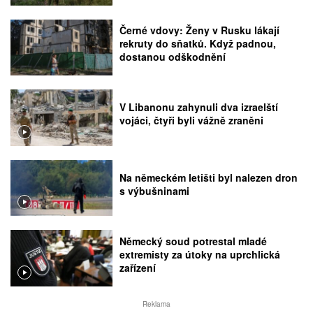
Černé vdovy: Ženy v Rusku lákají
rekruty do sňatků. Když padnou,
dostanou odškodnění
V Libanonu zahynuli dva izraelští
vojáci, čtyři byli vážně zraněni
Na německém letišti byl nalezen dron
s výbušninami
Německý soud potrestal mladé
extremisty za útoky na uprchlická
zařízení
Reklama