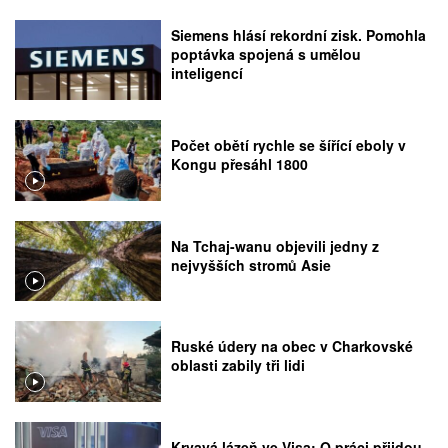
Siemens hlásí rekordní zisk. Pomohla
poptávka spojená s umělou
inteligencí
Počet obětí rychle se šířící eboly v
Kongu přesáhl 1800
Na Tchaj-wanu objevili jedny z
nejvyšších stromů Asie
Ruské údery na obec v Charkovské
oblasti zabily tři lidi
Krvavá lázeň ve Visa: O práci přijdou