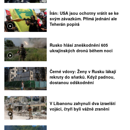
Írán: USA jsou ochotny vrátit se ke
svým závazkům. Přímá jednání ale
Teherán popírá
Rusko hlásí zneškodnění 605
ukrajinských dronů během noci
Černé vdovy: Ženy v Rusku lákají
rekruty do sňatků. Když padnou,
dostanou odškodnění
V Libanonu zahynuli dva izraelští
vojáci, čtyři byli vážně zraněni