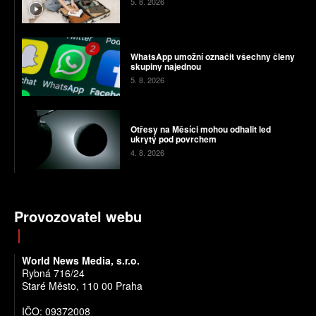
5. 8. 2026
WhatsApp umožní označit všechny členy
skupiny najednou
5. 8. 2026
Otřesy na Měsíci mohou odhalit led
ukrytý pod povrchem
4. 8. 2026
Provozovatel webu
World News Media, s.r.o.
Rybná 716/24
Staré Město, 110 00 Praha
IČO: 09372008