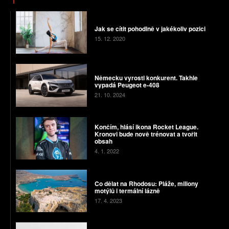
Jak se cítit pohodlně v jakékoliv pozici
15. 12. 2020
Německu vyrostl konkurent. Takhle
vypadá Peugeot e-408
21. 10. 2024
Končím, hlásí ikona Rocket League.
Kronovi bude nově trénovat a tvořit
obsah
4. 1. 2022
Co dělat na Rhodosu: Pláže, miliony
motýlů i termální lázně
17. 4. 2023