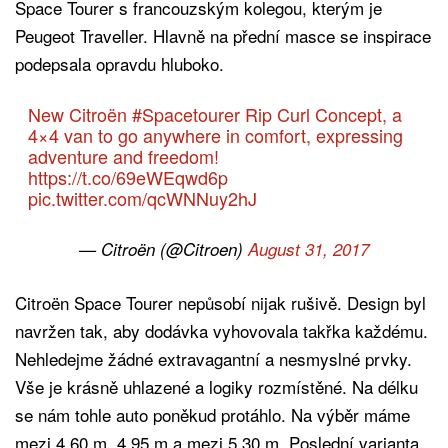
Space Tourer s francouzským kolegou, kterým je
Peugeot Traveller. Hlavně na přední masce se inspirace
podepsala opravdu hluboko.
New Citroën
#Spacetourer
Rip Curl Concept, a
4×4 van to go anywhere in comfort, expressing
adventure and freedom!
https://t.co/69eWEqwd6p
pic.twitter.com/qcWNNuy2hJ
— Citroën (@Citroen)
August 31, 2017
Citroën Space Tourer nepůsobí nijak rušivě. Design byl
navržen tak, aby dodávka vyhovovala takřka každému.
Nehledejme žádné extravagantní a nesmyslné prvky.
Vše je krásně uhlazené a logiky rozmístěné. Na délku
se nám tohle auto poněkud protáhlo. Na výběr máme
mezi 4,60 m, 4,95 m a mezi 5,30 m. Poslední varianta