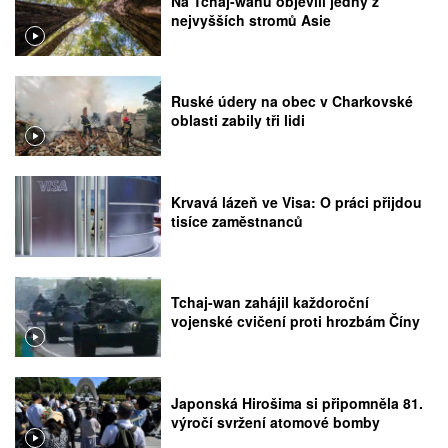
Na Tchaj-wanu objevili jedny z
nejvyšších stromů Asie
Ruské údery na obec v Charkovské
oblasti zabily tři lidi
Krvavá lázeň ve Visa: O práci přijdou
tisíce zaměstnanců
Tchaj-wan zahájil každoroční
vojenské cvičení proti hrozbám Číny
Japonská Hirošima si připomněla 81.
výročí svržení atomové bomby