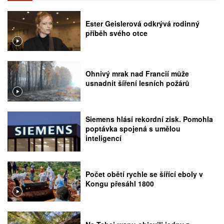
Ester Geislerová odkrývá rodinný
příběh svého otce
Ohnivý mrak nad Francií může
usnadnit šíření lesních požárů
Siemens hlásí rekordní zisk. Pomohla
poptávka spojená s umělou
inteligencí
Počet obětí rychle se šířící eboly v
Kongu přesáhl 1800