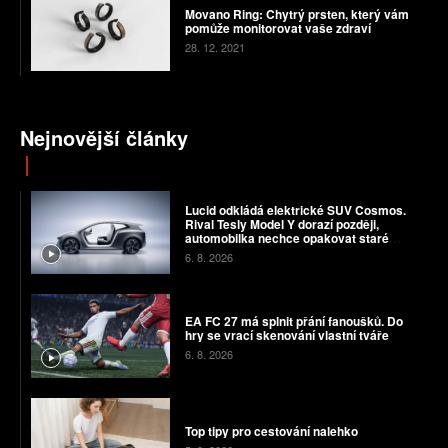
Movano Ring: Chytrý prsten, který vám
pomůže monitorovat vaše zdraví
28. 12. 2021
Nejnovější články
Lucid odkládá elektrické SUV Cosmos.
Rival Tesly Model Y dorazí později,
automobilka nechce opakovat staré
chyby
6. 8. 2026
EA FC 27 má splnit přání fanoušků. Do
hry se vrací skenování vlastní tváře
6. 8. 2026
Top tipy pro cestování nalehko