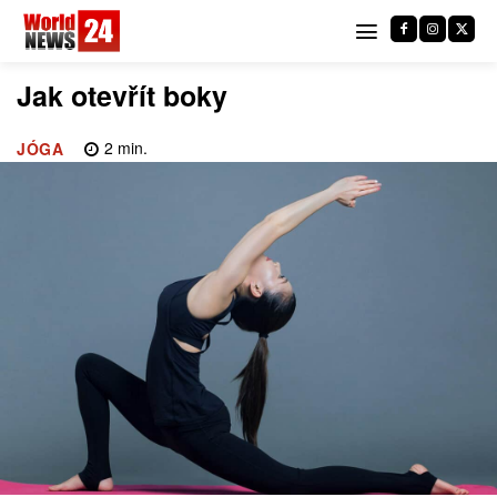
Jak otevřít boky
2
min.
JÓGA