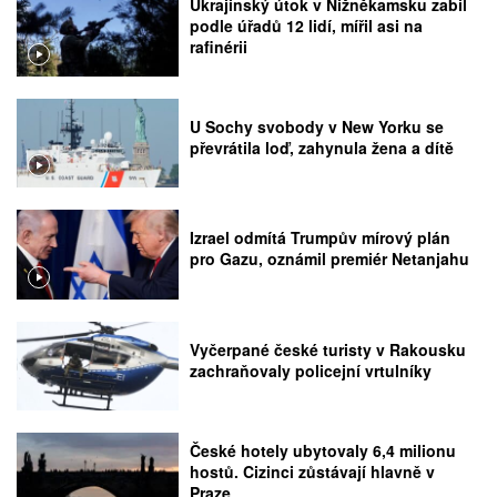
Ukrajinský útok v Nižněkamsku zabil
podle úřadů 12 lidí, mířil asi na
rafinérii
U Sochy svobody v New Yorku se
převrátila loď, zahynula žena a dítě
Izrael odmítá Trumpův mírový plán
pro Gazu, oznámil premiér Netanjahu
Vyčerpané české turisty v Rakousku
zachraňovaly policejní vrtulníky
České hotely ubytovaly 6,4 milionu
hostů. Cizinci zůstávají hlavně v
Praze