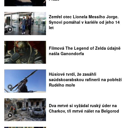
Zemřel otec Lionela Messiho Jorge.
Synovi pomáhal v kariéře od jeho 14
let
Filmová The Legend of Zelda údajně
našla Ganondorfa
Húsíové tvrdí, že zasáhli
saúdskoarabskou rafinerii na pobřeží
Rudého moře
Dva mrtvé si vyžádal ruský úder na
Charkov, tři mrtvé nálet na Belgorod