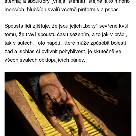
stehna) a abduktory (vnější stehna), stejně jako mnoho
menších, hlubších svalů včetně piriformis a psoas.
Spousta lidí zjišťuje, že jsou jejich „boky“ sevřené kvůli
tomu, že tráví spoustu času sezením, a to jak v práci,
tak v autech. Toto napětí, které může způsobit bolesti
zad a ischias či ovlivnit pohyblivost, je skutečně ve
všech svalech obklopujících pánev.