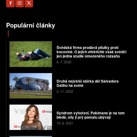
Populární články
Švédská firma prodává pilulky proti
kocovině. O jejich efektivitě však svědčí
jen jedna studie omezeného rozsahu
6. 7. 2022
Druhá největší sbírka děl Salvadora
Dalího na světě
2. 11. 2022
Syndrom vyhoření. Pokimane je na tom
bledě, síly jí prý pomalu ubývají
19. 8. 2021