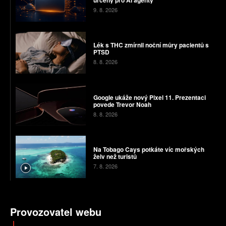
určený pro AI agenty
9. 8. 2026
Lék s THC zmírnil noční můry pacientů s
PTSD
8. 8. 2026
Google ukáže nový Pixel 11. Prezentaci
povede Trevor Noah
8. 8. 2026
Na Tobago Cays potkáte víc mořských
želv než turistů
7. 8. 2026
Provozovatel webu