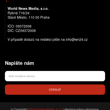
World News Media, s.r.o.
Rybná 716/24
Staré Město, 110 00 Praha
IČO: 09372008
DIČ: CZ09372008
V případě dotazů na redakci pište na info@wn24.cz
Napište nám
ODESLAT
© Copyright |
World News Media, s.r.o.
| všechna práva vyhrazena.