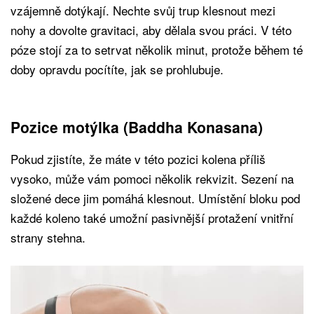
vzájemně dotýkají. Nechte svůj trup klesnout mezi
nohy a dovolte gravitaci, aby dělala svou práci. V této
póze stojí za to setrvat několik minut, protože během té
doby opravdu pocítíte, jak se prohlubuje.
Pozice motýlka (Baddha Konasana)
Pokud zjistíte, že máte v této pozici kolena příliš
vysoko, může vám pomoci několik rekvizit. Sezení na
složené dece jim pomáhá klesnout. Umístění bloku pod
každé koleno také umožní pasivnější protažení vnitřní
strany stehna.