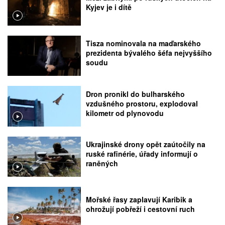
Kyjev je i dítě
Tisza nominovala na maďarského
prezidenta bývalého šéfa nejvyššího
soudu
Dron pronikl do bulharského
vzdušného prostoru, explodoval
kilometr od plynovodu
Ukrajinské drony opět zaútočily na
ruské rafinérie, úřady informují o
raněných
Mořské řasy zaplavují Karibik a
ohrožují pobřeží i cestovní ruch