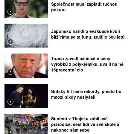
Společnost musí zaplatit tučnou
pokutu
Japonsko nařídilo evakuace kvůli
blížícímu se tajfunu, zrušilo 500 letů
Trump zavedl minimální ceny
výrobků z polykřemíku, uvalil na ně
15procentní clo
Britský hit láme rekordy, přesto ho
mnozí nikdy neslyšeli
Student v Thajsku zabil své
prarodiče, šest lidí ve své škole a
nakonec sám sebe