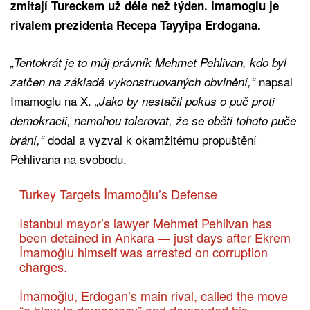
zmítají Tureckem už déle než týden. Imamoglu je
rivalem prezidenta Recepa Tayyipa Erdogana.
„Tentokrát je to můj právník Mehmet Pehlivan, kdo byl
napsal
zatčen na základě vykonstruovaných obvinění,“
Imamoglu na X.
„Jako by nestačil pokus o puč proti
demokracii, nemohou tolerovat, že se oběti tohoto puče
dodal a vyzval k okamžitému propuštění
brání,“
Pehlivana na svobodu.
Turkey Targets İmamoğlu’s Defense
Istanbul mayor’s lawyer Mehmet Pehlivan has
been detained in Ankara — just days after Ekrem
İmamoğlu himself was arrested on corruption
charges.
İmamoğlu, Erdogan’s main rival, called the move
“a blow to democracy” and demanded his