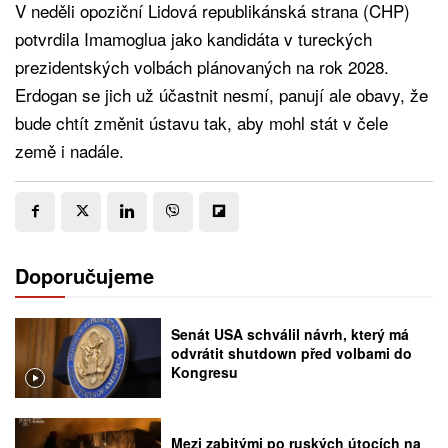
V neděli opoziční Lidová republikánská strana (CHP)
potvrdila Imamoglua jako kandidáta v tureckých
prezidentských volbách plánovaných na rok 2028.
Erdogan se jich už účastnit nesmí, panují ale obavy, že
bude chtít změnit ústavu tak, aby mohl stát v čele
země i nadále.
Doporučujeme
Senát USA schválil návrh, který má
odvrátit shutdown před volbami do
Kongresu
Mezi zabitými po ruských útocích na