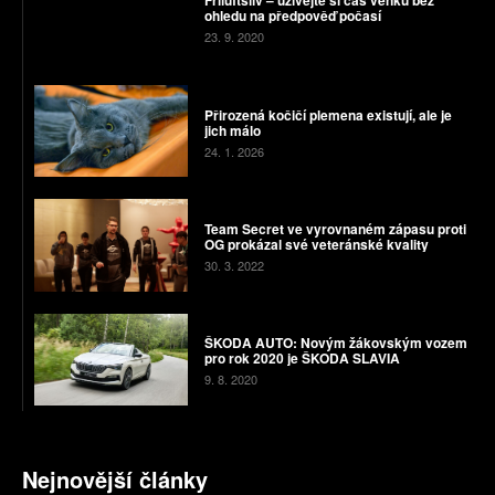
Friluftsliv – užívejte si čas venku bez
ohledu na předpověď počasí
23. 9. 2020
Přirozená kočičí plemena existují, ale je
jich málo
24. 1. 2026
Team Secret ve vyrovnaném zápasu proti
OG prokázal své veteránské kvality
30. 3. 2022
ŠKODA AUTO: Novým žákovským vozem
pro rok 2020 je ŠKODA SLAVIA
9. 8. 2020
Nejnovější články