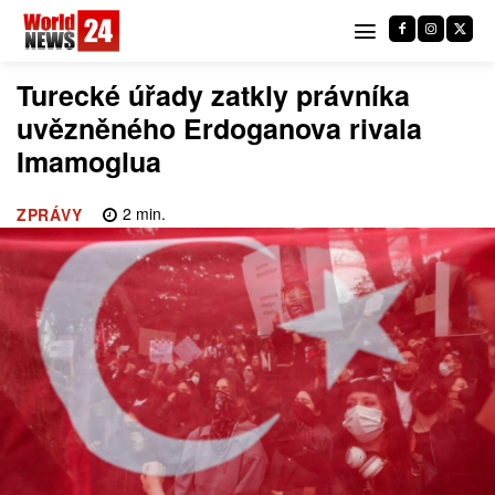
Turecké úřady zatkly právníka
uvězněného Erdoganova rivala
Imamoglua
2
min.
ZPRÁVY