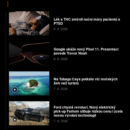
Lék s THC zmírnil noční můry pacientů s
PTSD
8. 8. 2026
Google ukáže nový Pixel 11. Prezentaci
povede Trevor Noah
8. 8. 2026
Na Tobago Cays potkáte víc mořských
želv než turistů
7. 8. 2026
Ford chystá revoluci. Nový elektrický
pick-up Fathom slibuje nízkou cenu i zcela
novou výrobní technologii
7. 8. 2026