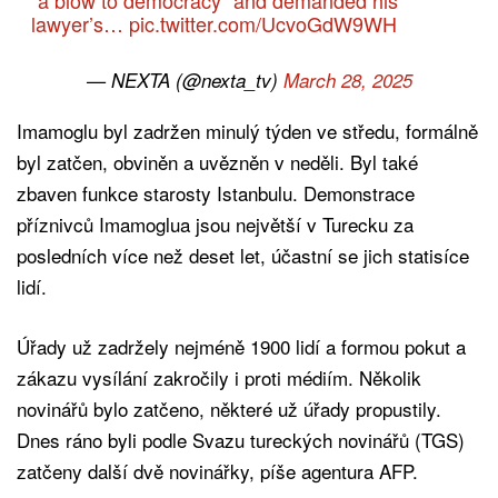
lawyer’s…
pic.twitter.com/UcvoGdW9WH
— NEXTA (@nexta_tv)
March 28, 2025
Imamoglu byl zadržen minulý týden ve středu, formálně
byl zatčen, obviněn a uvězněn v neděli. Byl také
zbaven funkce starosty Istanbulu. Demonstrace
příznivců Imamoglua jsou největší v Turecku za
posledních více než deset let, účastní se jich statisíce
lidí.
Úřady už zadržely nejméně 1900 lidí a formou pokut a
zákazu vysílání zakročily i proti médiím. Několik
novinářů bylo zatčeno, některé už úřady propustily.
Dnes ráno byli podle Svazu tureckých novinářů (TGS)
zatčeny další dvě novinářky, píše agentura AFP.