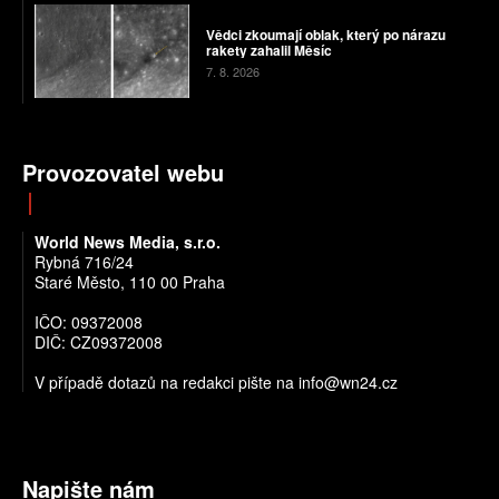
Vědci zkoumají oblak, který po nárazu
rakety zahalil Měsíc
7. 8. 2026
Provozovatel webu
World News Media, s.r.o.
Rybná 716/24
Staré Město, 110 00 Praha
IČO: 09372008
DIČ: CZ09372008
V případě dotazů na redakci pište na info@wn24.cz
Napište nám