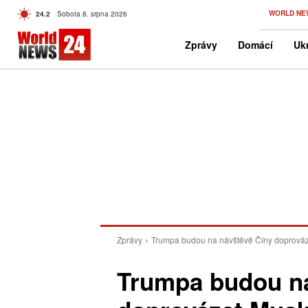
C
WORLD NE
24.2
Sobota 8. srpna 2026
Czech
Zprávy
Domácí
Ukr
Zprávy
Trumpa budou na návštěvě Číny doprováz
Trumpa budou na