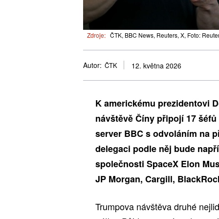
Zdroje:
ČTK, BBC News, Reuters, X, Foto: Reute
Autor:
ČTK
12. května 2026
K americkému prezidentovi D
návštěvě Číny připojí 17 šéf
server BBC s odvoláním na př
delegaci podle něj bude např
společnosti SpaceX Elon Musk
JP Morgan, Cargill, BlackRock
Trumpova návštěva druhé nejlid