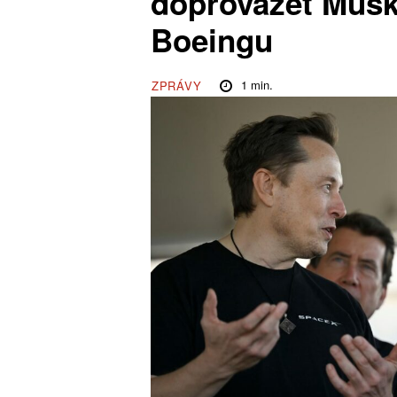
doprovázet Musk
Boeingu
1
min.
ZPRÁVY