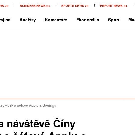
WS 24
BUSINESS NEWS 24
SPORTS NEWS 24
ESPORT NEWS 24
ajina
Analýzy
Komentáře
Ekonomika
Sport
Ma
et Musk a šéfové Applu a Boeingu
 návštěvě Číny