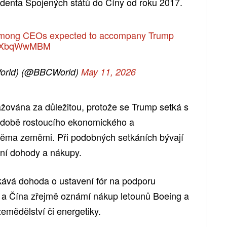
zidenta Spojených států do Číny od roku 2017.
among CEOs expected to accompany Trump
/kUXbqWwMBM
orld) (@BBCWorld)
May 11, 2026
ažována za důležitou, protože se Trump setká s
 době rostoucího ekonomického a
běma zeměmi. Při podobných setkáních bývají
í dohody a nákupy.
kává dohoda o ustavení fór na podporu
 a Čína zřejmě oznámí nákup letounů Boeing a
emědělství či energetiky.