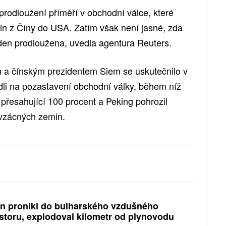
rodloužení příměří v obchodní válce, které
n z Číny do USA. Zatím však není jasné, zda
ýden prodloužena, uvedla agentura Reuters.
 a čínským prezidentem Siem se uskutečnilo v
hodli na pozastavení obchodní války, během níž
 přesahující 100 procent a Peking pohrozil
vzácných zemin.
n pronikl do bulharského vzdušného
storu, explodoval kilometr od plynovodu