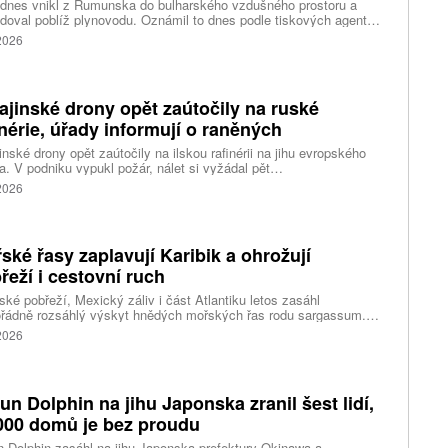
 dnes vnikl z Rumunska do bulharského vzdušného prostoru a
doval poblíž plynovodu. Oznámil to dnes podle tiskových agentur
rský premiér Rumen Radev. Dron podle něj nesl velké množství
 2026
nin, píše agentura DPA.
ajinské drony opět zaútočily na ruské
inérie, úřady informují o raněných
inské drony opět zaútočily na ilskou rafinérii na jihu evropského
. V podniku vypukl požár, nálet si vyžádal pět
ých, informoval krizový štáb Krasnodarského kraje. Další dva lidi
 2026
l dron v Zadonsku na Donu, oznámil gubernátor Lipecké oblasti
Artamonov. Ruské úřady informovaly o zničení stovek
inských dronů během uplynulé noci. Ukrajinské drony podle Kyjeva
ly rafinérie v Ilsku a v Syzrani.
ské řasy zaplavují Karibik a ohrožují
řeží i cestovní ruch
ské pobřeží, Mexický záliv i část Atlantiku letos zasáhl
řádně rozsáhlý výskyt hnědých mořských řas rodu sargassum.
ážích se hromadí miliony tun biomasy, která po vyplavení rychle
 2026
vá, zhoršuje kvalitu vody, omezuje život mořských organismů a
eň působí značné problémy turistickým oblastem závislým na
ěvnících.
fun Dolphin na jihu Japonska zranil šest lidí,
000 domů je bez proudu
n Dolphin zasáhl na jihu Japonska prefektury Okinawa a