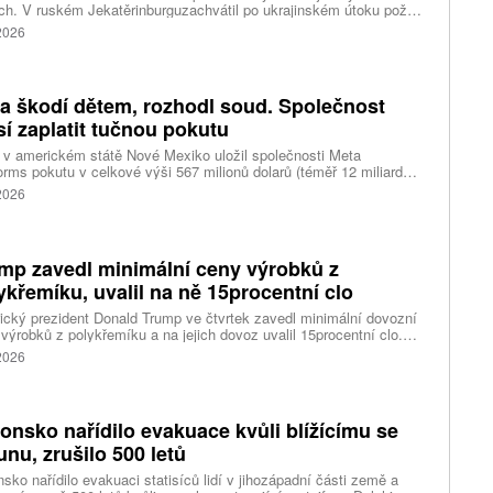
ch. V ruském Jekatěrinburguzachvátil po ukrajinském útoku požár
tické centrum ruského internetového prodejce Wildberries.
 2026
čnost o tom informovala bez podrobností na síti Telegram.
k ruské dronové útoky podle ukrajinských úřadů způsobily požár
ělských skladů v obci Balaklija v Charkovské oblasti na východě
iny, napsal Reuters.
a škodí dětem, rozhodl soud. Společnost
í zaplatit tučnou pokutu
v americkém státě Nové Mexiko uložil společnosti Meta
orms pokutu v celkové výši 567 milionů dolarů (téměř 12 miliard
) za újmu, kterou její platformy Facebook a Instagram působí
 2026
ým lidem. Firma musí změnit způsob ověřování věku.
mp zavedl minimální ceny výrobků z
ykřemíku, uvalil na ně 15procentní clo
cký prezident Donald Trump ve čtvrtek zavedl minimální dovozní
výrobků z polykřemíku a na jejich dovoz uvalil 15procentní clo.
řemík se používá při výrobě polovodičů a je hlavní složkou
 2026
oltaických panelů, jeho největším světovým producentem je Čína.
 chce opatřeními podpořit domácí dodavatelské řetězce pro
u čipů a solárních panelů, a posílit tak pozici Spojených států v
ření s Čínou v oblasti umělé inteligence (AI) a energetiky, uvedla
onsko nařídilo evakuace kvůli blížícímu se
ura Reuters.
funu, zrušilo 500 letů
sko nařídilo evakuaci statisíců lidí v jihozápadní části země a