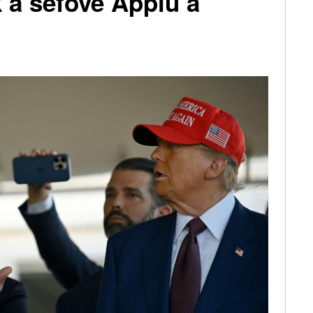
 a šéfové Applu a