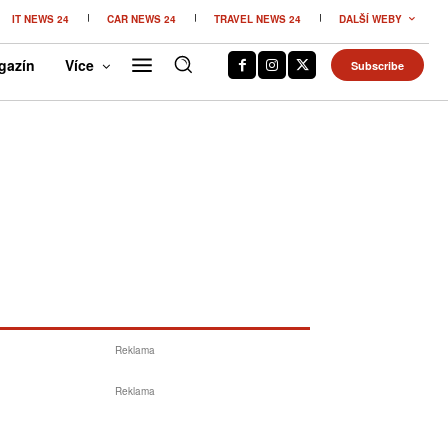
IT NEWS 24
CAR NEWS 24
TRAVEL NEWS 24
DALŠÍ WEBY
gazín
Více
Subscribe
Reklama
Reklama