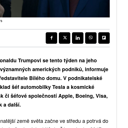
rs
onaldu Trumpovi se tento týden na jeho
ů významných amerických podniků, informuje
edstavitele Bílého domu. V podnikatelské
íklad šéf automobilky Tesla a kosmické
 či šéfové společností Apple, Boeing, Visa,
 a další.
natější země světa začne ve středu a potrvá do