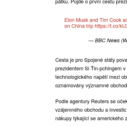
pátku. Půjde o první cestu pre
Elon Musk and Tim Cook 
on China trip
https://t.co
— BBC News (W
Cesta je pro Spojené státy pov
prezidentem Si Ťin-pchingem v
technologického napětí mezi o
oznamovány významné obchodn
Podle agentury Reuters se oče
vzájemného obchodu a investic
nákupy týkající se amerického z