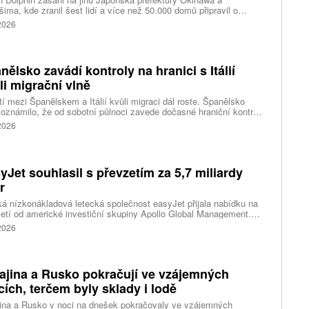
ima, kde zranil šest lidí a více než 50.000 domů připravil o
ky elektřiny. Na příchod tajfunu se kvůli riziku záplav a sesuvů
 2026
v důsledku předpovídaných prudkých srážek připravují také na
dním pobřeží Číny, kde úřady uzavřely školy a turisty
dávaná místa, uvedly tiskové agentury.
nělsko zavádí kontroly na hranici s Itálií
li migrační vlně
í mezi Španělskem a Itálií kvůli migraci dál roste. Španělsko
oznámilo, že od sobotní půlnoci zavede dočasné hraniční kontroly
estující z Itálie. Opatření má platit do 7. září a je přímou reakcí na
 2026
dnutí Říma obnovit kontroly u osob přijíždějících ze Španělska po
né migrační krizi v severoafrické Ceutě.
yJet souhlasil s převzetím za 5,7 miliardy
r
ká nízkonákladová letecká společnost easyJet přijala nabídku na
etí od americké investiční skupiny Apollo Global Management.
akce oceňuje aerolinku na 5,7 miliardy liber, tedy přibližně 162
 2026
rd korun.
ajina a Rusko pokračují ve vzájemných
cích, terčem byly sklady i lodě
ina a Rusko v noci na dnešek pokračovaly ve vzájemných