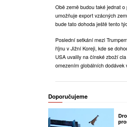
Obě země budou také jednat o p
umožňuje export vzácných zemi
bude tato dohoda ještě tento t
Poslední setkání mezi Trumpem
říjnu v Jižní Koreji, kde se do
USA uvalily na čínské zboží cla
omezením globálních dodávek 
Doporučujeme
Dro
pro