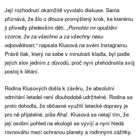
Její rozhodnutí okamžitě vyvolalo diskuse. Sama
přiznává, že šlo o dlouze promýšlený krok, ke kterému
ji přivedly především děti.
„Pomohlo mi opuštění
vzorce, že za všechno a za všechny nesu
napsala Klusová na svém Instagramu.
odpovědnost,“
Právě tlak, který na sebe v minulosti kladla, byl podle
jejích slov jedním z důvodů, proč nyní přehodnotila svůj
postoj k létání.
Rodina Klusových došla k závěru, že absolutní
odmítání letadel není dlouhodobě udržitelné. Rodina se
proto dohodla, že občasné využití letecké dopravy je
pro ně přijatelné, píše Aha!. Klusová se netají tím, že
její osobní pohled na ekologii se vyvíjí a nyní hledá
rovnováhu mezi ochranou planety a rodinnými zážitky.