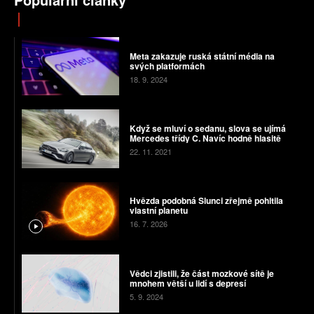
Meta zakazuje ruská státní média na
svých platformách
18. 9. 2024
Když se mluví o sedanu, slova se ujímá
Mercedes třídy C. Navíc hodně hlasitě
22. 11. 2021
Hvězda podobná Slunci zřejmě pohltila
vlastní planetu
16. 7. 2026
Vědci zjistili, že část mozkové sítě je
mnohem větší u lidí s depresí
5. 9. 2024