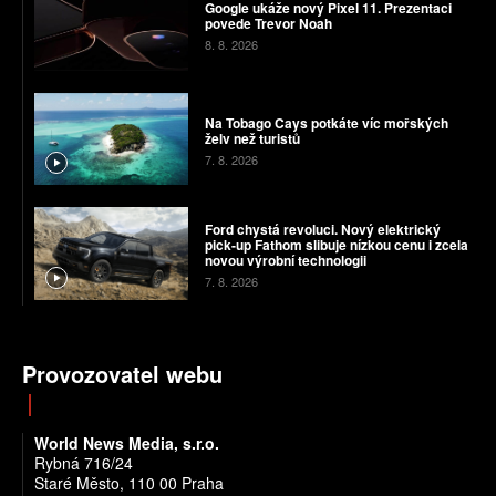
Google ukáže nový Pixel 11. Prezentaci
povede Trevor Noah
8. 8. 2026
Na Tobago Cays potkáte víc mořských
želv než turistů
7. 8. 2026
Ford chystá revoluci. Nový elektrický
pick-up Fathom slibuje nízkou cenu i zcela
novou výrobní technologii
7. 8. 2026
Provozovatel webu
World News Media, s.r.o.
Rybná 716/24
Staré Město, 110 00 Praha