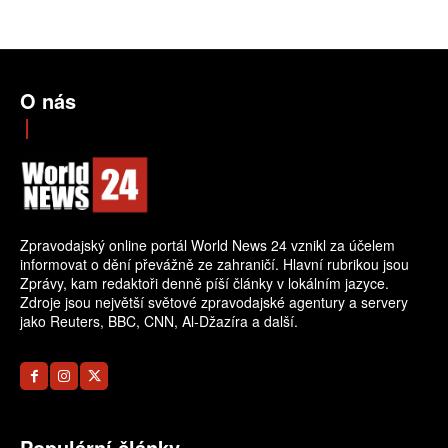
O nás
Zpravodajský online portál World News 24 vznikl za účelem
informovat o dění převážně ze zahraničí. Hlavní rubrikou jsou
Zprávy, kam redaktoři denně píší články v lokálním jazyce.
Zdroje jsou největší světové zpravodajské agentury a servery
jako Reuters, BBC, CNN, Al-Džazíra a další.
Populární články