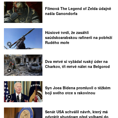
Filmová The Legend of Zelda údajně
našla Ganondorfa
Húsíové tvrdí, že zasáhli
saúdskoarabskou rafinerii na pobřeží
Rudého moře
Dva mrtvé si vyžádal ruský úder na
Charkov, tři mrtvé nálet na Belgorod
Syn Joea Bidena promluvil o těžkém
boji svého otce s rakovinou
Senát USA schválil návrh, který má
odvrátit shutdown před volbami do