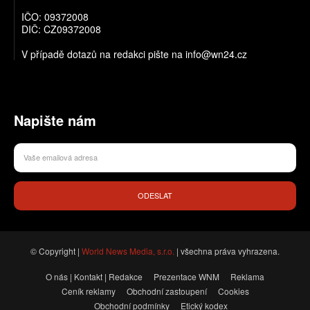
IČO: 09372008
DIČ: CZ09372008
V případě dotazů na redakci pište na info@wn24.cz
Napište nám
ODESLAT
© Copyright |
World News Media, s.r.o.
| všechna práva vyhrazena.
O nás | Kontakt | Redakce
Prezentace WNM
Reklama
Ceník reklamy
Obchodní zastoupení
Cookies
Obchodní podmínky
Etický kodex