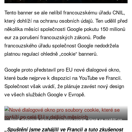
Tento banner se ale nelíbil francouzskému úřadu CNIL,
který dohlíží na ochranu osobních údajů. Ten udělil před
několika měsíci společnosti Google pokutu 150 milionů
eur za porušení francouzských zákonů. Podle
francouzského úřadu společnost Google nedodržela
platnou regulaci ohledně „cookie“ bannerů.
Google proto představil pro EU nové dialogové okno,
které bude nejprve k dispozici na YouTube ve Francii.
Společnost však uvádí, že plánuje zavést nový design
ve všech službách Google v Evropě.
Nové dialogové okno pro soubory cookie, které se rozšíří po
celé EU v dalších měsících. Foto: Google
„Spuštění jsme zahájili ve Francii a tuto zkušenost