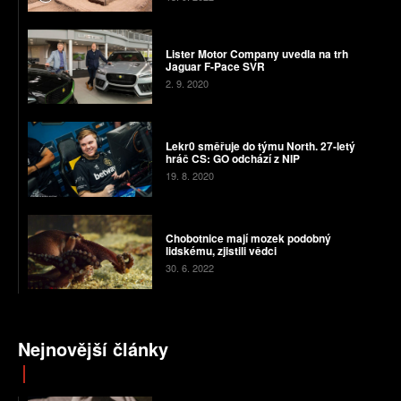
Lister Motor Company uvedla na trh
Jaguar F-Pace SVR
2. 9. 2020
Lekr0 směřuje do týmu North. 27-letý
hráč CS: GO odchází z NIP
19. 8. 2020
Chobotnice mají mozek podobný
lidskému, zjistili vědci
30. 6. 2022
Nejnovější články