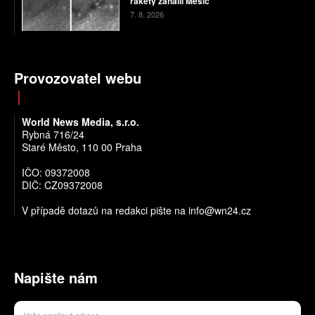
rakety zahalil Měsíc
7. 8. 2026
Provozovatel webu
World News Media, s.r.o.
Rybná 716/24
Staré Město, 110 00 Praha
IČO: 09372008
DIČ: CZ09372008
V případě dotazů na redakci pište na info@wn24.cz
Napište nám