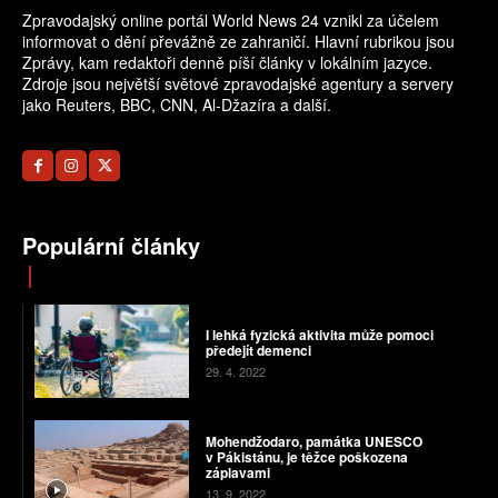
Zpravodajský online portál World News 24 vznikl za účelem
informovat o dění převážně ze zahraničí. Hlavní rubrikou jsou
Zprávy, kam redaktoři denně píší články v lokálním jazyce.
Zdroje jsou největší světové zpravodajské agentury a servery
jako Reuters, BBC, CNN, Al-Džazíra a další.
Populární články
I lehká fyzická aktivita může pomoci
předejít demenci
29. 4. 2022
Mohendžodaro, památka UNESCO
v Pákistánu, je těžce poškozena
záplavami
13. 9. 2022