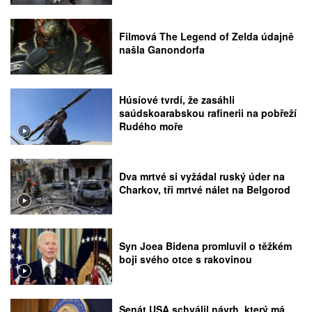
Filmová The Legend of Zelda údajně
našla Ganondorfa
Húsíové tvrdí, že zasáhli
saúdskoarabskou rafinerii na pobřeží
Rudého moře
Dva mrtvé si vyžádal ruský úder na
Charkov, tři mrtvé nálet na Belgorod
Syn Joea Bidena promluvil o těžkém
boji svého otce s rakovinou
Senát USA schválil návrh, který má