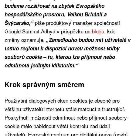
budeme rozšiřovat na zbytek Evropského
hospodářského prostoru, Velkou Británii a
píše produktový manažer společnosti
Švýcarsko,“
Google Sammit Adhya v příspěvku na
blogu
, kde
změny oznamuje.
„Zanedlouho budou mít uživatelé v
tomto regionu k dispozici novou možnost volby
souborů cookie – tu, kterou lze přijmout nebo
odmítnout jediným kliknutím.“
Krok správným směrem
Používání dialogových oken cookies je obecně pro
většinu uživatelů internetu stále matoucí a frustrující.
Poskytnutí možnosti odmítnout nebo přijmout soubory
cookie mělo nabídnout větší kontrolu nad údaji
uživatelů. Evropské centrum pro digitální práva (noyb)