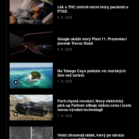
Lék s THC zmírnil noční můry pacientů s
PTSD
8. 8. 2026
Google ukáže nový Pixel 11. Prezentaci
povede Trevor Noah
8. 8. 2026
Na Tobago Cays potkáte víc mořských
želv než turistů
7. 8. 2026
Ford chystá revoluci. Nový elektrický
pick-up Fathom slibuje nízkou cenu i zcela
novou výrobní technologii
7. 8. 2026
Vědci zkoumají oblak, který po nárazu