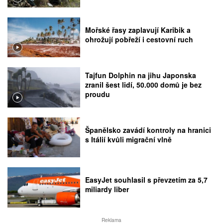
Mořské řasy zaplavují Karibik a
ohrožují pobřeží i cestovní ruch
Tajfun Dolphin na jihu Japonska
zranil šest lidí, 50.000 domů je bez
proudu
Španělsko zavádí kontroly na hranici
s Itálií kvůli migrační vlně
EasyJet souhlasil s převzetím za 5,7
miliardy liber
Reklama