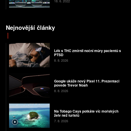
18. 6. 2022
Nejnovější články
Lék s THC zmírnil noční můry pacientů s
PTSD
8. 8. 2026
Google ukáže nový Pixel 11. Prezentaci
povede Trevor Noah
8. 8. 2026
Na Tobago Cays potkáte víc mořských
želv než turistů
7. 8. 2026