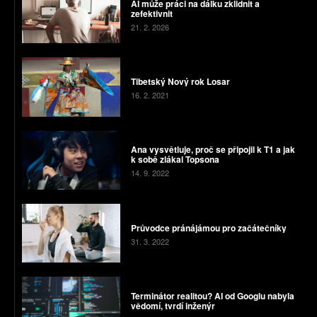
AI může práci na dálku zklidnit a
zefektivnit
21. 2. 2026
Tibetský Nový rok Losar
16. 2. 2021
Ana vysvětluje, proč se připojil k T1 a jak
k sobě zlákal Topsona
14. 9. 2022
Průvodce pránájámou pro začátečníky
31. 3. 2022
Terminátor realitou? AI od Googlu nabyla
vědomí, tvrdí inženýr