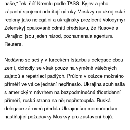
naše,“ řekl šéf Kremlu podle TASS. Kyjev a jeho
západní spojenci odmítají nároky Moskvy na ukrajinské
regiony jako nelegální a ukrajinský prezident Volodymyr
Zelenskyj opakovaně odmítl představu, že Rusové a
Ukrajinci jsou jeden národ, poznamenala agentura
Reuters.
Nedávno se sešly v tureckém Istanbulu delegace obou
zemí, dohodly se však pouze na výměně válečných
zajatců a repatriaci padlých. Průlom v otázce možného
příměří ve válce jednání nepřineslo. Ukrajina souhlasila
s americkým návrhem na bezpodmínečné třicetidenní
příměří, ruská strana na něj nepřistoupila. Ruská
delegace zároveň předala Ukrajincům memorandum
nastiňující požadavky Moskvy pro zastavení bojů.