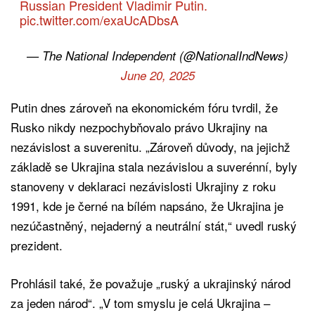
Russian President Vladimir Putin.
pic.twitter.com/exaUcADbsA
— The National Independent (@NationalIndNews)
June 20, 2025
Putin dnes zároveň na ekonomickém fóru tvrdil, že
Rusko nikdy nezpochybňovalo právo Ukrajiny na
nezávislost a suverenitu. „Zároveň důvody, na jejichž
základě se Ukrajina stala nezávislou a suverénní, byly
stanoveny v deklaraci nezávislosti Ukrajiny z roku
1991, kde je černé na bílém napsáno, že Ukrajina je
nezúčastněný, nejaderný a neutrální stát,“ uvedl ruský
prezident.
Prohlásil také, že považuje „ruský a ukrajinský národ
za jeden národ“. „V tom smyslu je celá Ukrajina –