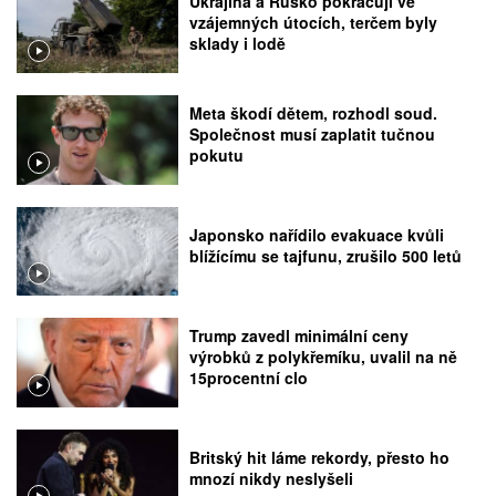
Ukrajina a Rusko pokračují ve
vzájemných útocích, terčem byly
sklady i lodě
Meta škodí dětem, rozhodl soud.
Společnost musí zaplatit tučnou
pokutu
Japonsko nařídilo evakuace kvůli
blížícímu se tajfunu, zrušilo 500 letů
Trump zavedl minimální ceny
výrobků z polykřemíku, uvalil na ně
15procentní clo
Britský hit láme rekordy, přesto ho
mnozí nikdy neslyšeli