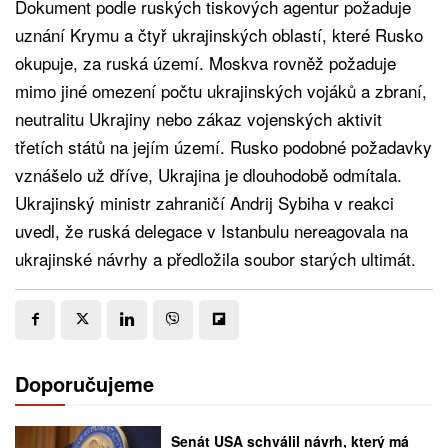
Dokument podle ruských tiskových agentur požaduje
uznání Krymu a čtyř ukrajinských oblastí, které Rusko
okupuje, za ruská území. Moskva rovněž požaduje
mimo jiné omezení počtu ukrajinských vojáků a zbraní,
neutralitu Ukrajiny nebo zákaz vojenských aktivit
třetích států na jejím území. Rusko podobné požadavky
vznášelo už dříve, Ukrajina je dlouhodobě odmítala.
Ukrajinský ministr zahraničí Andrij Sybiha v reakci
uvedl, že ruská delegace v Istanbulu nereagovala na
ukrajinské návrhy a předložila soubor starých ultimát.
Doporučujeme
Senát USA schválil návrh, který má