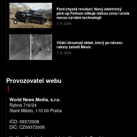
Ford chystá revoluci. Nový elektrický
pick-up Fathom slibuje nízkou cenu i zcela
novou výrobní technologii
7. 8. 2026
Vědci zkoumají oblak, který po nárazu
rakety zahalil Měsíc
7. 8. 2026
Provozovatel webu
World News Media, s.r.o.
Rybná 716/24
Staré Město, 110 00 Praha
IČO: 09372008
DIČ: CZ09372008