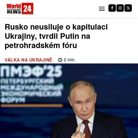
Rusko neusiluje o kapitulaci
Ukrajiny, tvrdil Putin na
petrohradském fóru
2
min.
VÁLKA NA UKRAJINĚ