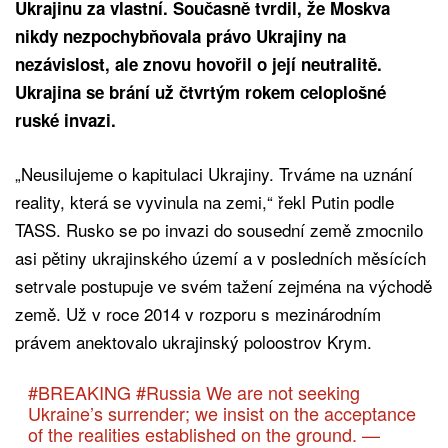
Ukrajinu za vlastní. Současně tvrdil, že Moskva
nikdy nezpochybňovala právo Ukrajiny na
nezávislost, ale znovu hovořil o její neutralitě.
Ukrajina se brání už čtvrtým rokem celoplošné
ruské invazi.
„Neusilujeme o kapitulaci Ukrajiny. Trváme na uznání
reality, která se vyvinula na zemi,“ řekl Putin podle
TASS. Rusko se po invazi do sousední země zmocnilo
asi pětiny ukrajinského území a v posledních měsících
setrvale postupuje ve svém tažení zejména na východě
země. Už v roce 2014 v rozporu s mezinárodním
právem anektovalo ukrajinský poloostrov Krym.
#BREAKING
#Russia
We are not seeking
Ukraine’s surrender; we insist on the acceptance
of the realities established on the ground. —