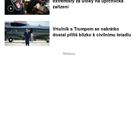
extremisty za útoky na uprchlická
zařízení
Vrtulník s Trumpem se nakrátko
dostal příliš blízko k civilnímu letadlu
Reklama