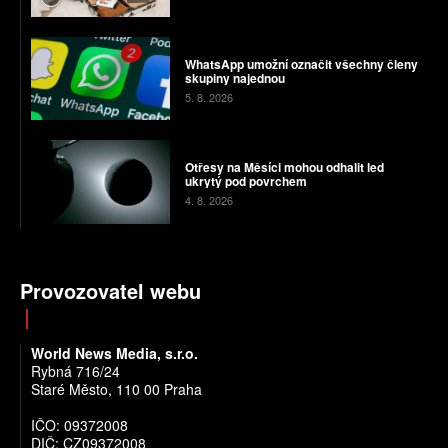
WhatsApp umožní označit všechny členy
skupiny najednou
5. 8. 2026
Otřesy na Měsíci mohou odhalit led
ukrytý pod povrchem
4. 8. 2026
Provozovatel webu
World News Media, s.r.o.
Rybná 716/24
Staré Město, 110 00 Praha
IČO: 09372008
DIČ: CZ09372008