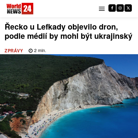
Řecko u Lefkady objevilo dron,
podle médií by mohl být ukrajinský
2
min.
ZPRÁVY