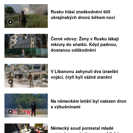
Rusko hlásí zneškodnění 605
ukrajinských dronů během noci
Černé vdovy: Ženy v Rusku lákají
rekruty do sňatků. Když padnou,
dostanou odškodnění
V Libanonu zahynuli dva izraelští
vojáci, čtyři byli vážně zraněni
Na německém letišti byl nalezen dron
s výbušninami
Německý soud potrestal mladé