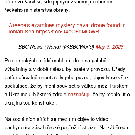
přístavu Vasiliki, kde jej nyní zkoumají odborníci
řeckého ministerstva obrany.
Greece's examines mystery naval drone found in
Ionian Sea
https://t.co/u4eQ9dMOWB
— BBC News (World) (@BBCWorld)
May 8, 2026
Podle řeckých médií mohl mít dron na palubě
výbušniny a v době nálezu byl stále v provozu. Úřady
zatím oficiálně nepotvrdily jeho původ, objevily se však
spekulace, že by mohl souviset s válkou mezi Ruskem
a Ukrajinou. Některé zdroje
naznačují
, že by mohlo jít o
ukrajinskou konstrukci.
Na sociálních sítích se mezitím objevilo video
zachycující zásah řecké pobřežní stráže. Na záběrech