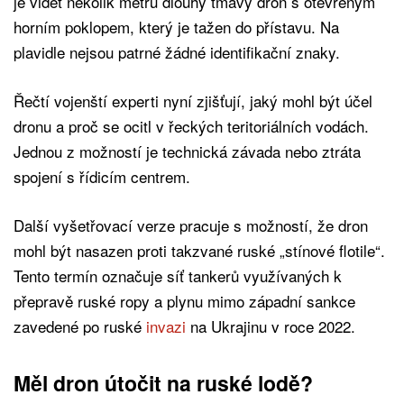
je vidět několik metrů dlouhý tmavý dron s otevřeným
horním poklopem, který je tažen do přístavu. Na
plavidle nejsou patrné žádné identifikační znaky.
Řečtí vojenští experti nyní zjišťují, jaký mohl být účel
dronu a proč se ocitl v řeckých teritoriálních vodách.
Jednou z možností je technická závada nebo ztráta
spojení s řídicím centrem.
Další vyšetřovací verze pracuje s možností, že dron
mohl být nasazen proti takzvané ruské „stínové flotile“.
Tento termín označuje síť tankerů využívaných k
přepravě ruské ropy a plynu mimo západní sankce
zavedené po ruské
invazi
na Ukrajinu v roce 2022.
Měl dron útočit na ruské lodě?