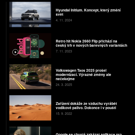
Hyundai Initium. Koncept, který změní
svět
4. 11. 2024
Retro hit Nokia 2660 Flip přichází na
český trh v nových barevných variantách
7. 11. 2023
Volkswagen Taos 2025 prošel
modernizací. Výrazné změny ale
nečekejme
24. 3. 2025
Zařízení dokáže ze vzduchu vyrábět
vodíkové palivo. Dokonce i v poušti
15. 9. 2022
Google se chystá zakázat aplikace pro