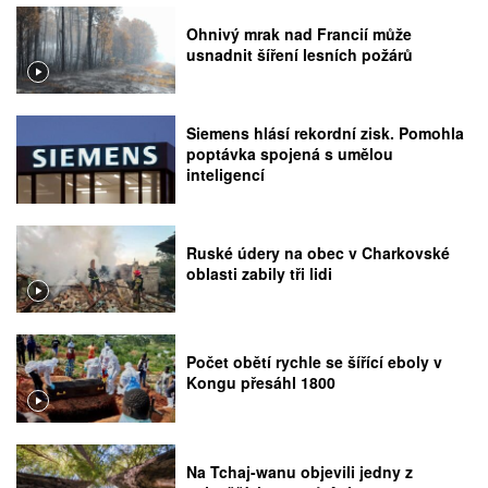
Ohnivý mrak nad Francií může
usnadnit šíření lesních požárů
Siemens hlásí rekordní zisk. Pomohla
poptávka spojená s umělou
inteligencí
Ruské údery na obec v Charkovské
oblasti zabily tři lidi
Počet obětí rychle se šířící eboly v
Kongu přesáhl 1800
Na Tchaj-wanu objevili jedny z