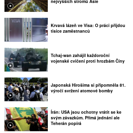
nejvyšších stromů Asie
Krvavá lázeň ve Visa: O práci přijdou
tisíce zaměstnanců
Tchaj-wan zahájil každoroční
vojenské cvičení proti hrozbám Číny
Japonská Hirošima si připomněla 81.
výročí svržení atomové bomby
Írán: USA jsou ochotny vrátit se ke
svým závazkům. Přímá jednání ale
Teherán popírá