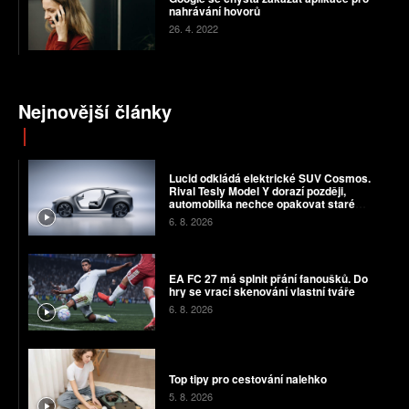
nahrávání hovorů
26. 4. 2022
Nejnovější články
Lucid odkládá elektrické SUV Cosmos.
Rival Tesly Model Y dorazí později,
automobilka nechce opakovat staré
chyby
6. 8. 2026
EA FC 27 má splnit přání fanoušků. Do
hry se vrací skenování vlastní tváře
6. 8. 2026
Top tipy pro cestování nalehko
5. 8. 2026