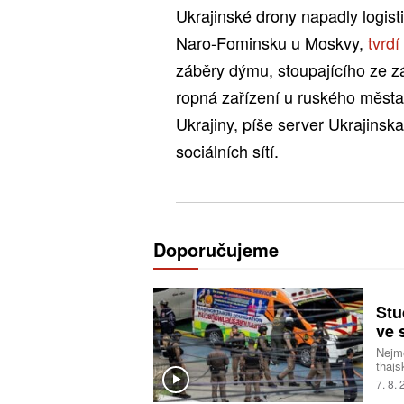
Ukrajinské drony napadly logist
Naro-Fominsku u Moskvy,
tvrdí
záběry dýmu, stoupajícího ze z
ropná zařízení u ruského města
Ukrajiny, píše server Ukrajinsk
sociálních sítí.
Doporučujeme
Stu
ve 
Nejmé
thajs
pisto
7. 8.
tři u