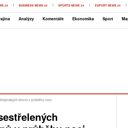
WS 24
BUSINESS NEWS 24
SPORTS NEWS 24
ESPORT NEWS 24
ajina
Analýzy
Komentáře
Ekonomika
Sport
Ma
ukrajinských dronů v průběhu noci
sestřelených