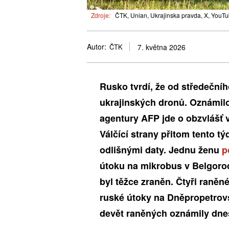
Zdroje:
ČTK, Unian, Ukrajinska pravda, X, YouTu
Autor:
ČTK
7. května 2026
Rusko tvrdí, že od středeční
ukrajinských dronů. Oznámilo
agentury AFP jde o obzvlášť 
Válčící strany přitom tento t
odlišnými daty. Jednu ženu
p
útoku na mikrobus v Belgorod
byl těžce zraněn. Čtyři raněn
ruské útoky na Dněpropetrovs
devět raněných oznámily dne