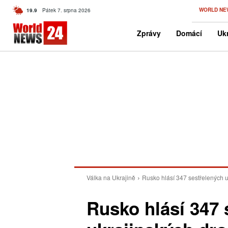
C
WORLD NE
19.9
Pátek 7. srpna 2026
Czech
Zprávy
Domácí
Ukr
Válka na Ukrajině
Rusko hlásí 347 sestřelených 
Rusko hlásí 347 