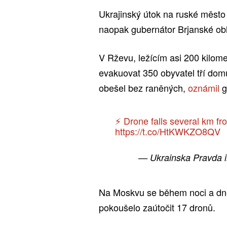
Ukrajinský útok na ruské město B
naopak gubernátor Brjanské ob
V Rževu, ležícím asi 200 kilo
evakuovat 350 obyvatel tří dom
obešel bez raněných,
oznámil
g
⚡️ Drone falls several km fr
https://t.co/HtKWKZO8QV
— Ukrainska Pravda 
Na Moskvu se během noci a d
pokoušelo zaútočit 17 dronů.