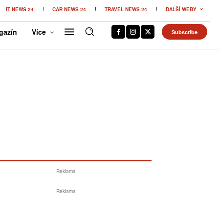
IT NEWS 24
CAR NEWS 24
TRAVEL NEWS 24
DALŠÍ WEBY
gazín
Více
Subscribe
Reklama
Reklama