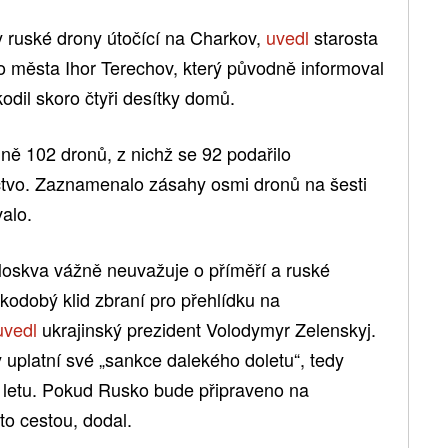
ily ruské drony útočící na Charkov,
uvedl
starosta
o města Ihor Terechov, který původně informoval
odil skoro čtyři desítky domů.
ině 102 dronů, z nichž se 92 podařilo
ctvo. Zaznamenalo zásahy osmi dronů na šesti
valo.
Moskva vážně neuvažuje o příměří a ruské
átkodobý klid zbraní pro přehlídku na
uvedl
ukrajinský prezident Volodymyr Zelenskyj.
y uplatní své „sankce dalekého doletu“, tedy
u letu. Pokud Rusko bude připraveno na
to cestou, dodal.