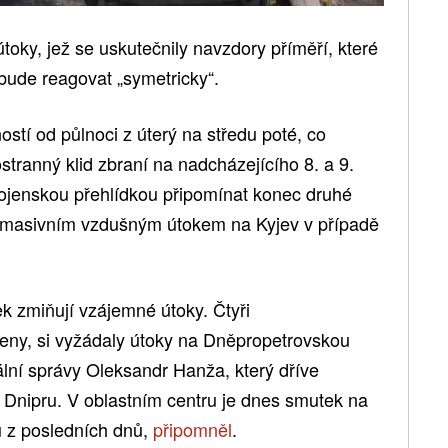
toky, jež se uskutečnily navzdory příměří, které
 bude reagovat „symetricky“.
ností od půlnoci z úterý na středu poté, co
stranný klid zbraní na nadcházejícího 8. a 9.
vojenskou přehlídkou připomínat konec druhé
m masivním vzdušným útokem na Kyjev v případě
k zmiňují vzájemné útoky. Čtyři
eny, si vyžádaly útoky na Dněpropetrovskou
lní správy Oleksandr Hanža, který dříve
Dnipru. V oblastním centru je dnes smutek na
ů z posledních dnů,
připomněl
.