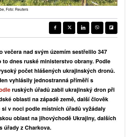
be, Foto: Reuters
ho večera nad svým územím sestřelilo 347
 to dnes ruské ministerstvo obrany. Podle
vysoký počet hlášených ukrajinských dronů.
ýden vyhlásily jednostranná příměří s
odle
ruských úřadů zabil ukrajinský dron při
ské oblasti na západě země, další člověk
é si v noci podle místních úřadů vyžádaly
kou oblast na jihovýchodě Ukrajiny, dalších
s úřady z Charkova.