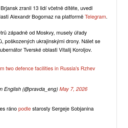
rjansk zranil 13 lidí včetně dítěte, uvedl
lasti Alexandr Bogomaz na platformě
Telegram
.
metrů západně od Moskvy, musely úřady
ů, poškozených ukrajinskými drony. Nálet se
ubernátor Tverské oblasti Vitalij Koroljov.
om two defence facilities in Russia's Rzhev
in English (@pravda_eng)
May 7, 2026
nes ráno
podle
starosty Sergeje Sobjanina