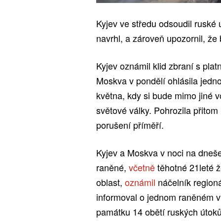
Kyjev ve středu odsoudil ruské ú
navrhl, a zároveň upozornil, že
Kyjev oznámil klid zbraní s plat
Moskva v pondělí ohlásila jedno
května, kdy si bude mimo jiné 
světové války. Pohrozila přito
porušení příměří.
Kyjev a Moskva v noci na dneše
raněné,
včetně
těhotné 21leté ž
oblast,
oznámil
náčelník regioná
informoval o jednom raněném v 
památku 14 obětí ruských útok