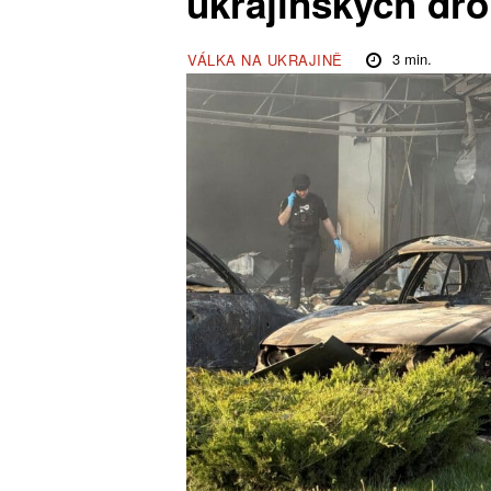
ukrajinských dr
3
min.
VÁLKA NA UKRAJINĚ