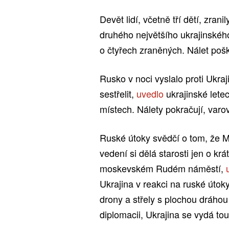
Devět lidí, včetně tří dětí, zran
druhého největšího ukrajinskéh
o čtyřech zraněných. Nálet pošk
Rusko v noci vyslalo proti Ukraj
sestřelit,
uvedlo
ukrajinské lete
místech. Nálety pokračují, varo
Ruské útoky svědčí o tom, že 
vedení si dělá starosti jen o kr
moskevském Rudém náměstí,
Ukrajina v reakci na ruské útok
drony a střely s plochou dráho
diplomacii, Ukrajina se vydá tou