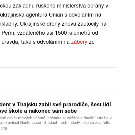
ickou základnu ruského ministerstva obrany v
ukrajinská agentura Unian s odvoláním na
ákladny. Ukrajinské drony znovu zaútočily na
 Perm, vzdáleného asi 1500 kilometrů od
a pravda, také s odvoláním na
záběry
ze
dent v Thajsku zabil své prarodiče, šest lidí
své škole a nakonec sám sebe
ně devět mrtvých včetně útočníka si vyžádala dnešní střelba v
ké provincii Nontchaburí. Student místní školy nejprve zastřelil
lí svého dědečka oba prarodiče a pak se vydal do školy, kde zabil
 2026
čitele a tři žáky, dalších 15 lidí zranil a nakonec spáchal