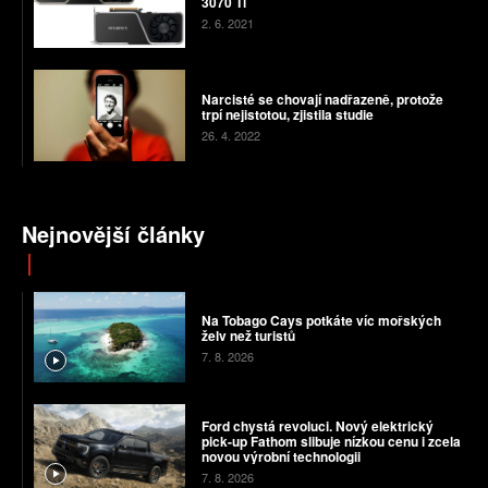
3070 Ti
2. 6. 2021
Narcisté se chovají nadřazeně, protože
trpí nejistotou, zjistila studie
26. 4. 2022
Nejnovější články
Na Tobago Cays potkáte víc mořských
želv než turistů
7. 8. 2026
Ford chystá revoluci. Nový elektrický
pick-up Fathom slibuje nízkou cenu i zcela
novou výrobní technologii
7. 8. 2026