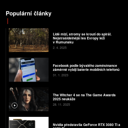
Populární články
Lidé mizí, stromy se kroutí do spirál.
Nejstrašidelnější les Evropy leží
v Rumunsku
2. 4. 2025
Facebook podle bývalého zaměstnance
záměrně vybíjí baterie mobilních telefonů
31. 1. 2023
The Witcher 4 se na The Game Awards
2025 neukáže
28. 11. 2025
Nvidia představila GeForce RTX 3080 Ti a