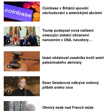
Coinbase v Británii spouští
obchodování s americkými akciemi
Trump podepsal nová nařízení
omezující získání občanství
narozením v USA, navzdory
rozhodnutí Nejvyššího soudu
Izrael obžaloval osadníka kvůli smrti
palestinského aktivisty
Ester Geislerová odkrývá rodinný
příběh svého otce
Ohnivý mrak nad Francií může