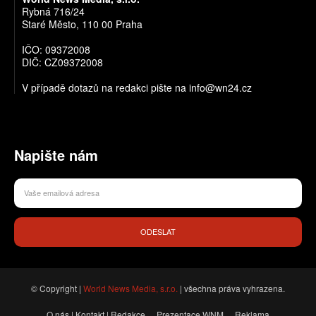
Rybná 716/24
Staré Město, 110 00 Praha
IČO: 09372008
DIČ: CZ09372008
V případě dotazů na redakci pište na info@wn24.cz
Napište nám
ODESLAT
© Copyright |
World News Media, s.r.o.
| všechna práva vyhrazena.
O nás | Kontakt | Redakce
Prezentace WNM
Reklama