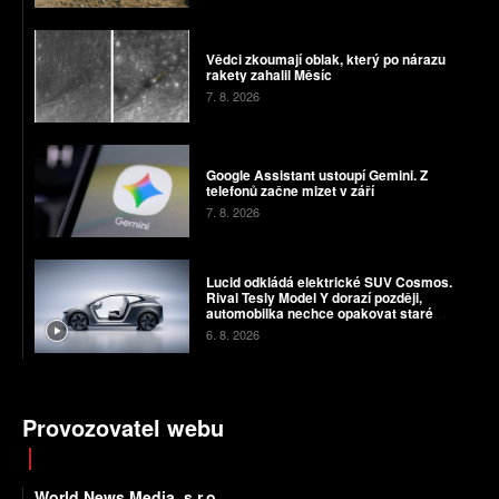
Vědci zkoumají oblak, který po nárazu
rakety zahalil Měsíc
7. 8. 2026
Google Assistant ustoupí Gemini. Z
telefonů začne mizet v září
7. 8. 2026
Lucid odkládá elektrické SUV Cosmos.
Rival Tesly Model Y dorazí později,
automobilka nechce opakovat staré
chyby
6. 8. 2026
Provozovatel webu
World News Media, s.r.o.