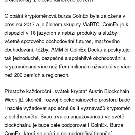
Globální kryptoměnová burza CoinEx byla založena v
prosinci 2017 a je členem skupiny ViaBTC. CoinEx je k
dispozici v 16 jazycích a nabízí produkty a služby
včetně spotového obchodování futures, maržového
obchodování, těžby, AMM či CoinEx Docku a poskytuje
tak jednoduché, bezpečné a spolehlivé obchodování s
kryptoměnami více než třem milionům uživatelů ve více
než 200 zemích a regionech.
Přestože každoroční „svátek krypta“ Austin Blockchain
Week již skončil, rozvoj blockchainového prostoru bude
i nadále vyžadovat společné úsilí vyznavačů kryptoměn
z celého světa. Svou trvalou angažovaností ve světě
blockchainu je bude dále podporovat i CoinEx. Burza
CoinEx, která se opírá o nejmodernější finanční