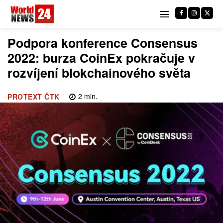
Podpora konference Consensus
2022: burza CoinEx pokračuje v
rozvíjení blokchainového světa
2
min.
PROTEXT ČTK