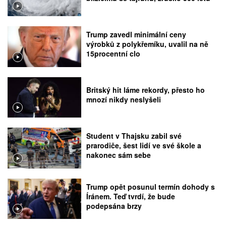
Trump zavedl minimální ceny
výrobků z polykřemíku, uvalil na ně
15procentní clo
Britský hit láme rekordy, přesto ho
mnozí nikdy neslyšeli
Student v Thajsku zabil své
prarodiče, šest lidí ve své škole a
nakonec sám sebe
Trump opět posunul termín dohody s
Íránem. Teď tvrdí, že bude
podepsána brzy