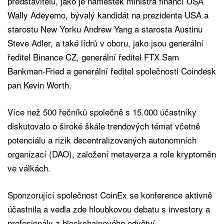
představitelů, jako je náměstek ministra financí USA
Wally Adeyemo, bývalý kandidát na prezidenta USA a
starostu New Yorku Andrew Yang a starosta Austinu
Steve Adler, a také lídrů v oboru, jako jsou generální
ředitel Binance CZ, generální ředitel FTX Sam
Bankman-Fried a generální ředitel společnosti Coindesk
pan Kevin Worth.
Více než 500 řečníků společně s 15.000 účastníky
diskutovalo o široké škále trendových témat včetně
potenciálu a rizik decentralizovaných autonomních
organizací (DAO), založení metaverza a role kryptoměn
ve válkách.
Sponzorující společnost CoinEx se konference aktivně
účastnila a vedla zde hloubkovou debatu s investory a
profesionály z blockchainového odvětví.