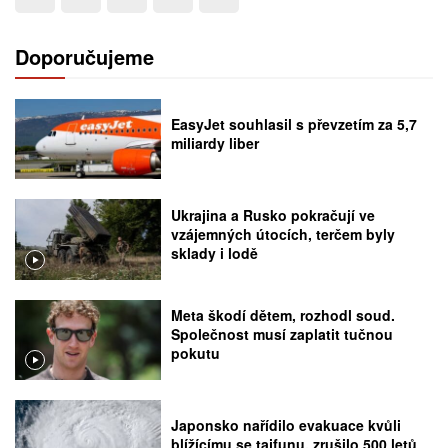
Doporučujeme
EasyJet souhlasil s převzetím za 5,7
miliardy liber
Ukrajina a Rusko pokračují ve
vzájemných útocích, terčem byly
sklady i lodě
Meta škodí dětem, rozhodl soud.
Společnost musí zaplatit tučnou
pokutu
Japonsko nařídilo evakuace kvůli
blížícímu se tajfunu, zrušilo 500 letů