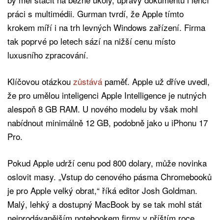
práci s multimédii. Gurman tvrdí, že Apple tímto
krokem míří i na trh levných Windows zařízení. Firma
tak poprvé po letech sází na nižší cenu místo
luxusního zpracování.
Klíčovou otázkou
zůstává
paměť. Apple už dříve uvedl,
že pro umělou inteligenci Apple Intelligence je nutných
alespoň 8 GB RAM. U nového modelu by však mohl
nabídnout minimálně 12 GB, podobně jako u iPhonu 17
Pro.
Pokud Apple udrží cenu pod 800 dolary, může novinka
oslovit masy. „Vstup do cenového pásma Chromebooků
je pro Apple velký obrat,“ říká editor Josh Goldman.
Malý, lehký a dostupný MacBook by se tak mohl stát
nejprodávanějším notebookem firmy v příštím roce.