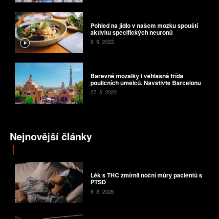
Pohled na jídlo v našem mozku spouští
aktivitu specifických neuronů
9. 9. 2022
Barevné mozaiky i věhlasná třída
pouličních umělců. Navštivte Barcelonu
27. 5. 2022
Nejnovější články
Lék s THC zmírnil noční můry pacientů s
PTSD
8. 8. 2026