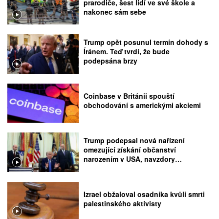
prarodiče, šest lidí ve své škole a
nakonec sám sebe
Trump opět posunul termín dohody s
Íránem. Teď tvrdí, že bude
podepsána brzy
Coinbase v Británii spouští
obchodování s americkými akciemi
Trump podepsal nová nařízení
omezující získání občanství
narozením v USA, navzdory
rozhodnutí Nejvyššího soudu
Izrael obžaloval osadníka kvůli smrti
palestinského aktivisty