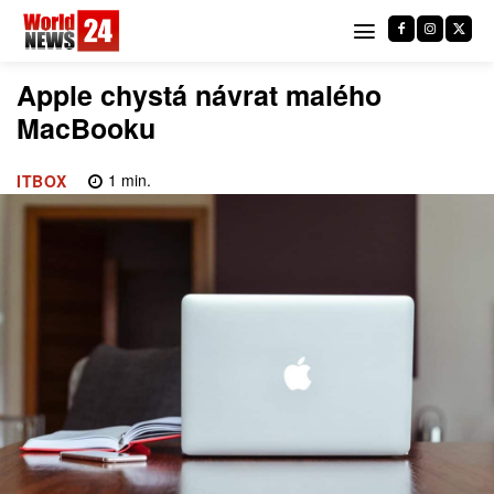
Apple chystá návrat malého
MacBooku
1
min.
ITBOX