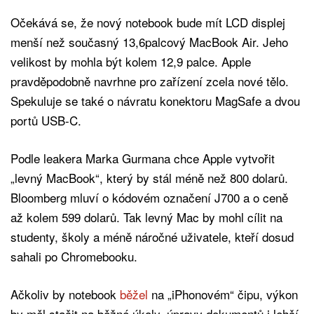
Očekává se, že nový notebook bude mít LCD displej
menší než současný 13,6palcový MacBook Air. Jeho
velikost by mohla být kolem 12,9 palce. Apple
pravděpodobně navrhne pro zařízení zcela nové tělo.
Spekuluje se také o návratu konektoru MagSafe a dvou
portů USB-C.
Podle leakera Marka Gurmana chce Apple vytvořit
„levný MacBook“, který by stál méně než 800 dolarů.
Bloomberg mluví o kódovém označení J700 a o ceně
až kolem 599 dolarů. Tak levný Mac by mohl cílit na
studenty, školy a méně náročné uživatele, kteří dosud
sahali po Chromebooku.
Ačkoliv by notebook
běžel
na „iPhonovém“ čipu, výkon
by měl stačit na běžné úkoly, úpravy dokumentů i lehčí