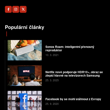
Populární články
Sonos Roam: inteligentní přenosný
reproduktor
10. 3. 2021
Netflix nově podporuje HDR10+, obraz se
zlepší hlavně na televizorech Samsung
25. 3. 2025
Facebook by se mohl stáhnout z Evropy
25. 9. 2020