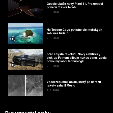
Google ukáže nový Pixel 11. Prezentaci
povede Trevor Noah
8. 8. 2026
Na Tobago Cays potkáte víc mořských
želv než turistů
7. 8. 2026
Ford chystá revoluci. Nový elektrický
pick-up Fathom slibuje nízkou cenu i zcela
novou výrobní technologii
7. 8. 2026
Vědci zkoumají oblak, který po nárazu
rakety zahalil Měsíc
7. 8. 2026
Provozovatel webu