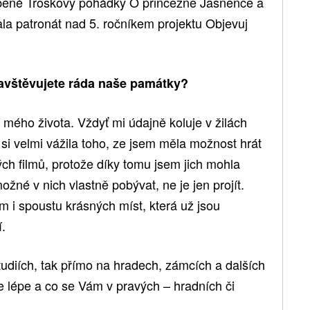
líbené Troškovy pohádky O princezně Jasněnce a
jala patronát nad 5. ročníkem projektu Objevuj
 navštěvujete ráda naše památky?
mého života. Vždyť mi údajně koluje v žilách
si velmi vážila toho, ze jsem měla možnost hrát
ch filmů, protože díky tomu jsem jich mohla
žné v nich vlastně pobývat, ne je jen projít.
em i spoustu krásných míst, která už jsou
í.
tudiích, tak přímo na hradech, zámcích a dalších
 lépe a co se Vám v pravých – hradních či