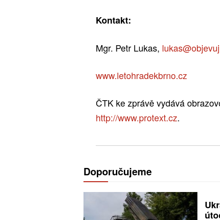
Kontakt:
Mgr. Petr Lukas,
lukas@objevuj
www.letohradekbrno.cz
ČTK ke zprávě vydává obrazovou
http://www.protext.cz
.
Doporučujeme
Ukr
úto