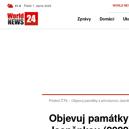
C
WORLD NE
21.8
Pátek 7. srpna 2026
Czech
Zprávy
Domácí
Ukr
Protext ČTK
Objevuj památky s princeznou Jasn
Objevuj památky