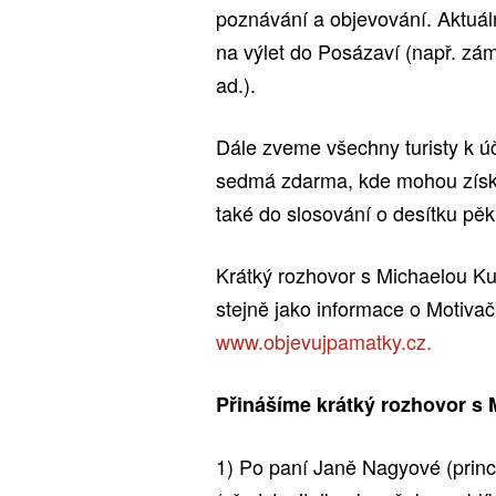
poznávání a objevování. Aktuál
na výlet do Posázaví (např. zám
ad.).
Dále zveme všechny turisty k úč
sedmá zdarma, kde mohou získat
také do slosování o desítku pě
Krátký rozhovor s Michaelou Ku
stejně jako informace o Motiva
www.objevujpamatky.cz.
Přinášíme krátký rozhovor s
1) Po paní Janě Nagyové (princ