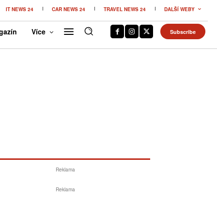
IT NEWS 24
CAR NEWS 24
TRAVEL NEWS 24
DALŠÍ WEBY
gazín
Více
Subscribe
Reklama
Reklama