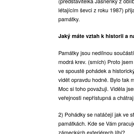
(představitelka Jasněnky z ob
létajícím ševci z roku 1987) při
památky.
Jaký máte vztah k historii a
Památky jsou nedílnou součástí 
modrá krev. (smích) Proto jsem 
ve spoustě pohádek a historický
vidět opravdu hodně. Bylo tak mo
Moc si toho považuji. Viděla js
veřejnosti nepřístupná a chátraj
2) Pohádky se natáčejí jak ve s
památkách. Kde se Vám pracuje
zámeckých exteriérech líbí?