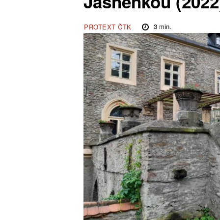
Jasněnkou (2022
3
min.
PROTEXT ČTK