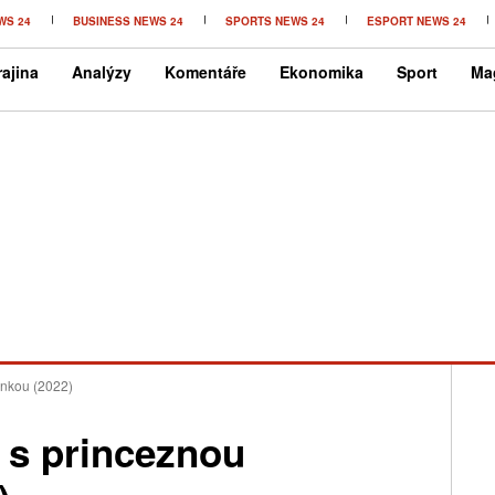
WS 24
BUSINESS NEWS 24
SPORTS NEWS 24
ESPORT NEWS 24
ajina
Analýzy
Komentáře
Ekonomika
Sport
Ma
ěnkou (2022)
 s princeznou