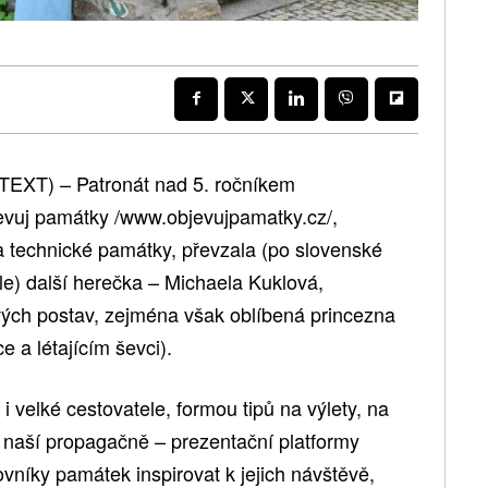
TEXT) – Patronát nad 5. ročníkem
evuj památky /www.objevujpamatky.cz/,
 a technické památky, převzala (po slovenské
e) další herečka – Michaela Kuklová,
ých postav, zejména však oblíbená princezna
 a létajícím ševci).
velké cestovatele, formou tipů na výlety, na
 naší propagačně – prezentační platformy
níky památek inspirovat k jejich návštěvě,