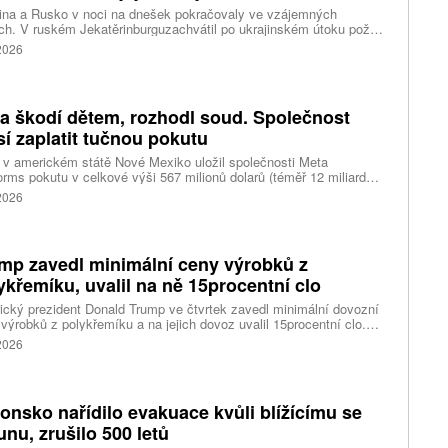
ina a Rusko v noci na dnešek pokračovaly ve vzájemných
ch. V ruském Jekatěrinburguzachvátil po ukrajinském útoku požár
tické centrum ruského internetového prodejce Wildberries.
 2026
čnost o tom informovala bez podrobností na síti Telegram.
k ruské dronové útoky podle ukrajinských úřadů způsobily požár
ělských skladů v obci Balaklija v Charkovské oblasti na východě
iny, napsal Reuters.
a škodí dětem, rozhodl soud. Společnost
í zaplatit tučnou pokutu
v americkém státě Nové Mexiko uložil společnosti Meta
orms pokutu v celkové výši 567 milionů dolarů (téměř 12 miliard
) za újmu, kterou její platformy Facebook a Instagram působí
 2026
ým lidem. Firma musí změnit způsob ověřování věku.
mp zavedl minimální ceny výrobků z
ykřemíku, uvalil na ně 15procentní clo
cký prezident Donald Trump ve čtvrtek zavedl minimální dovozní
výrobků z polykřemíku a na jejich dovoz uvalil 15procentní clo.
řemík se používá při výrobě polovodičů a je hlavní složkou
 2026
oltaických panelů, jeho největším světovým producentem je Čína.
 chce opatřeními podpořit domácí dodavatelské řetězce pro
u čipů a solárních panelů, a posílit tak pozici Spojených států v
ření s Čínou v oblasti umělé inteligence (AI) a energetiky, uvedla
onsko nařídilo evakuace kvůli blížícímu se
ura Reuters.
funu, zrušilo 500 letů