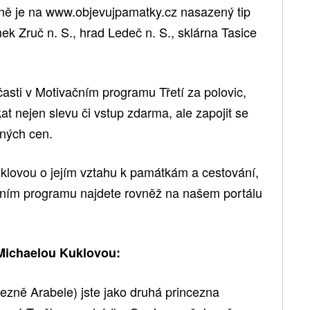
ně je na www.objevujpamatky.cz nasazený tip
ek Zruč n. S., hrad Ledeč n. S., sklárna Tasice
asti v Motivačním programu Třetí za polovic,
 nejen slevu či vstup zdarma, ale zapojit se
kných cen.
klovou o jejím vztahu k památkám a cestování,
čním programu najdete rovněž na našem portálu
 Michaelou Kuklovou:
ezně Arabele) jste jako druhá princezna