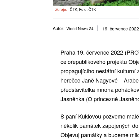
Zdroje:
ČTK, Foto: ČTK
Autor:
World News 24
19. července 2022
Praha 19. července 2022 (PRO
celorepublikového projektu Obj
propagujícího nestátní kulturní
herečce Janě Nagyové – Arabel
představitelka mnoha pohádkov
Jasněnka (O princezně Jasněnce
S paní Kuklovou pozveme malé i 
několik památek zapojených do
Objevuj památky a budeme milov