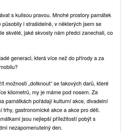
vnávat s kulisou pravou. Mnohé prostory památek
 působily i strašidelně, v některých jsem se
 Je skvělé, jaké skvosty nám předci zanechali, co
adé generaci, která více než do přírody a za
 mobilu?
ít možnosti „dotknout“ se takových darů, které
isíce kilometrů, my je máme pod nosem. Za
a památkách pořádají kulturní akce, divadelní
í trhy, gastronomické akce a akce pro děti.
mátkami jsou nejlepší příležitostí pobýt s
lidmi nezapomenutelný den.