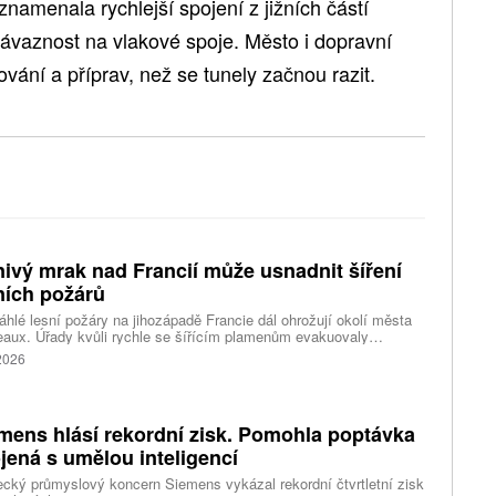
znamenala rychlejší spojení z jižních částí
návaznost na vlakové spoje. Město i dopravní
ování a příprav, než se tunely začnou razit.
ivý mrak nad Francií může usnadnit šíření
ních požárů
hlé lesní požáry na jihozápadě Francie dál ohrožují okolí města
aux. Úřady kvůli rychle se šířícím plamenům evakuovaly
itisíce lidí a nevylučují ani další rozšiřování bezpečnostních
 2026
ení. Hasiči zároveň čelí neobvyklému jevu, který podle nich
ci výrazně komplikuje. Nad požáry se totiž vytvořily takzvané
umulonimby, tedy oblaka vznikající přímo působením intenzivního
.
mens hlásí rekordní zisk. Pomohla poptávka
jená s umělou inteligencí
ký průmyslový koncern Siemens vykázal rekordní čtvrtletní zisk