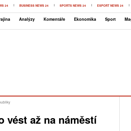
WS 24
BUSINESS NEWS 24
SPORTS NEWS 24
ESPORT NEWS 24
ajina
Analýzy
Komentáře
Ekonomika
Sport
Ma
publiky
o vést až na náměstí