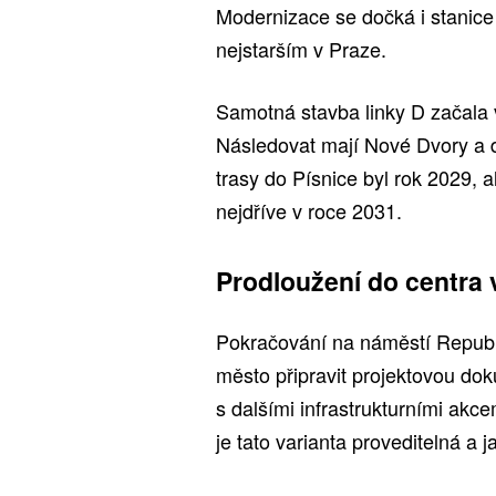
Modernizace se dočká i stanice 
nejstarším v Praze.
Samotná stavba linky D začala
Následovat mají Nové Dvory a d
trasy do Písnice byl rok 2029, a
nejdříve v roce 2031.
Prodloužení do centra
Pokračování na náměstí Republi
město připravit projektovou dok
s dalšími infrastrukturními akc
je tato varianta proveditelná a j