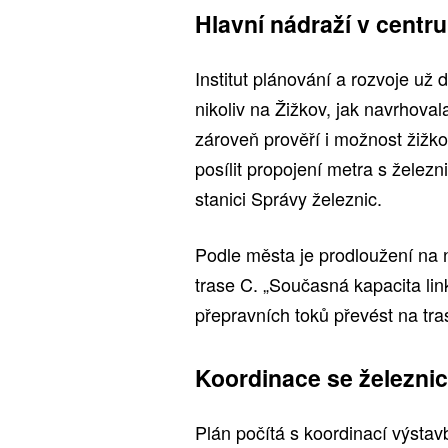
Hlavní nádraží v centru
Institut plánování a rozvoje už 
nikoliv na Žižkov, jak navrhoval
zároveň prověří i možnost žižk
posílit propojení metra s želez
stanici Správy železnic.
Podle města je prodloužení na 
trase C. „Současná kapacita lin
přepravních toků převést na tr
Koordinace se železnic
Plán počítá s koordinací výsta