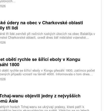
slových...
 2026
ké údery na obec v Charkovské oblasti
ly tři lidi
ně tři lidé zemřeli při nočních ruských útocích na obec Balaklija v
inské Charkovské oblasti, uvedl dnes šéf městské vojenské
y Vitalij Karabanov. Ukrajinské letectvo ráno oznámilo, že Rusko
 2026
i útočilo na Ukrajinu čtyřmi střelami a 101 bezpilotními letouny,
mž obrana zneškodnila 66 dronů. Informuje také o zásazích 18
 neupřesněných míst 29 ruskými drony a jednou střelou.
et obětí rychle se šířící eboly v Kongu
sáhl 1800
 obětí rychle se šířící eboly v Kongu přesáhl 1800, zatímco počet
zených případů vzrostl na téměř 4000. Informovala o tom dnes
tura Reuters s odkazem na konžské úřady.
 2026
Tchaj-wanu objevili jedny z nejvyšších
omů Asie
ehlých horách Tchaj-wanu se ukrývají pralesy, které patří k
ennějším lesním ekosystémům na světě. Vědcům se po letech