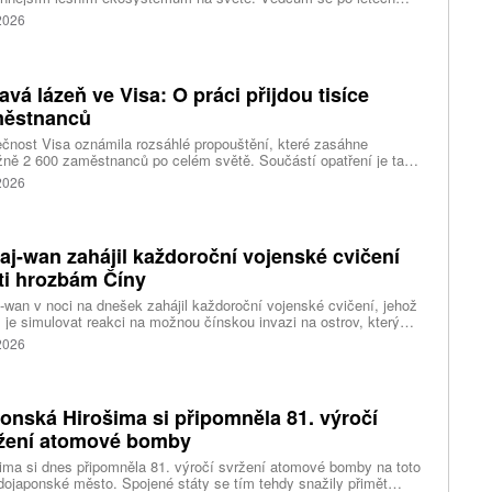
ného pátrání podařilo objevit jedli tchajwanskou vysokou 84,1
 2026
, která je dnes považována za nejvyšší známý strom ve
dní Asii. Výzkum zároveň odhalil rozsáhlé porosty obřích stromů
ořádnou schopností ukládat uhlík.
avá lázeň ve Visa: O práci přijdou tisíce
ěstnanců
čnost Visa oznámila rozsáhlé propouštění, které zasáhne
ižně 2 600 zaměstnanců po celém světě. Součástí opatření je také
ní 320 pracovních míst v kalifornském Foster City, kde firma
 2026
ozuje významné technologické centrum. Vyplývá to z dokumentů
ožených úřadům státu Kalifornie.
aj-wan zahájil každoroční vojenské cvičení
ti hrozbám Číny
-wan v noci na dnešek zahájil každoroční vojenské cvičení, jehož
 je simulovat reakci na možnou čínskou invazi na ostrov, který
ng pokládá za součást svého území. Desetidenní manévry se
 2026
 konat na různých místech po celém ostrově, informovala
ura AP.
onská Hirošima si připomněla 81. výročí
žení atomové bomby
ima si dnes připomněla 81. výročí svržení atomové bomby na toto
ojaponské město. Spojené státy se tím tehdy snažily přimět