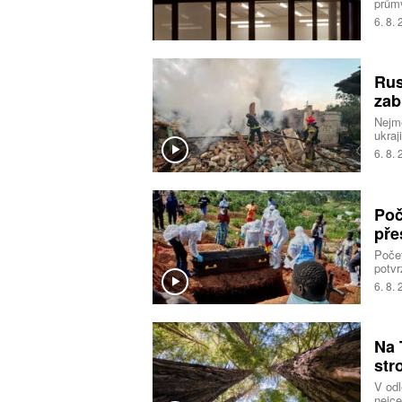
průmy
6. 8.
Rus
zabi
Nejmé
ukraj
správ
6. 8.
v noc
přiče
blíže
Poč
pře
Počet
potvr
agen
6. 8.
Na 
str
V odl
nejc