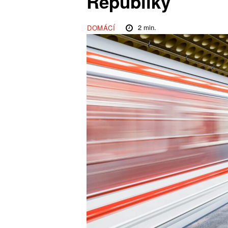
Republiky
2
min.
DOMÁCÍ