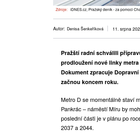
Zdroje:
iDNES.cz, Pražský deník - za pomoci Cha
Autor:
Denisa Šenkeříková
11. srpna 20
Pražští radní schválili přípra
prodloužení nové linky metra
Dokument zpracuje Dopravní 
začnou koncem roku.
Metro D se momentálně staví m
Pankrác – náměstí Míru by mohl
poslední části je v plánu po ro
2037 a 2044.