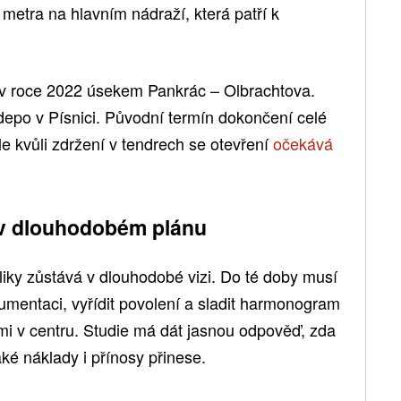
metra na hlavním nádraží, která patří k
 v roce 2022 úsekem Pankrác – Olbrachtova.
epo v Písnici. Původní termín dokončení celé
le kvůli zdržení v tendrech se otevření
očekává
 v dlouhodobém plánu
ky zůstává v dlouhodobé vizi. Do té doby musí
umentaci, vyřídit povolení a sladit harmonogram
emi v centru. Studie má dát jasnou odpověď, zda
aké náklady i přínosy přinese.