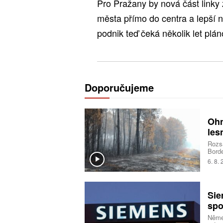
Pro Pražany by nová část linky 
města přímo do centra a lepší 
podnik teď čeká několik let plán
Doporučujeme
Ohn
les
Rozsá
Borde
deset
6. 8.
opatř
situa
pyrok
ohně
Sie
spo
Němec