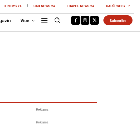
IT NEWS 24
CAR NEWS 24
TRAVEL NEWS 24
DALŠÍ WEBY
gazín
Více
Subscribe
Reklama
Reklama