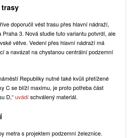
 trasy
dříve doporučil vést trasu přes hlavní nádraží,
a Praha 3. Nová studie tuto variantu potvrdí, ale
ovské větve. Vedení přes hlavní nádraží má
nicí a navázat na chystanou centrální podzemní
náměstí Republiky nutné také kvůli přetížené
ky C se blíží maximu, je proto potřeba část
asu D,“
uvádí
schválený materiál.
í
vby metra s projektem podzemní železnice.