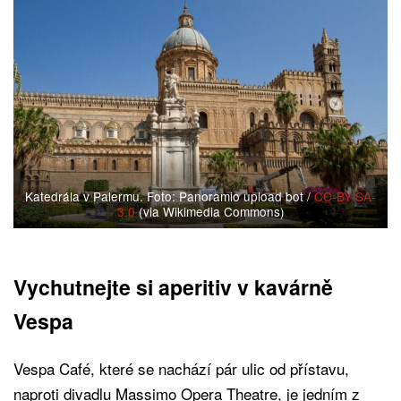
Katedrála v Palermu. Foto: Panoramio upload bot /
CC-BY-SA-
3.0
(via Wikimedia Commons)
Vychutnejte si aperitiv v kavárně
Vespa
Vespa Café, které se nachází pár ulic od přístavu,
naproti divadlu Massimo Opera Theatre, je jedním z