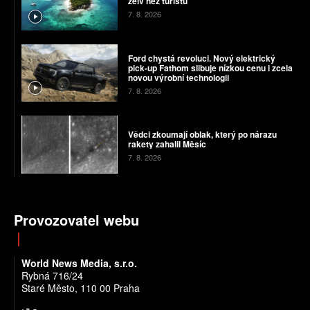
želv než turistů
7. 8. 2026
Ford chystá revoluci. Nový elektrický
pick-up Fathom slibuje nízkou cenu i zcela
novou výrobní technologii
7. 8. 2026
Vědci zkoumají oblak, který po nárazu
rakety zahalil Měsíc
7. 8. 2026
Provozovatel webu
World News Media, s.r.o.
Rybná 716/24
Staré Město, 110 00 Praha