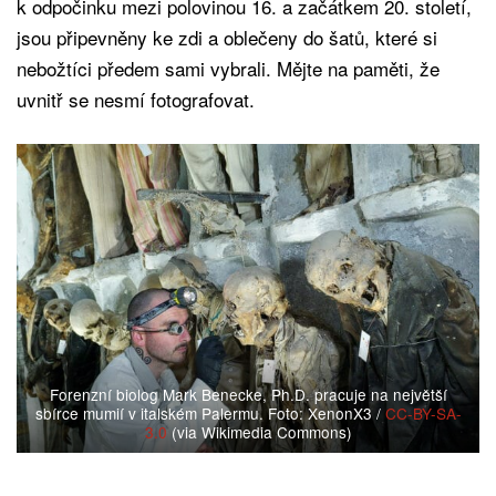
k odpočinku mezi polovinou 16. a začátkem 20. století,
jsou připevněny ke zdi a oblečeny do šatů, které si
nebožtíci předem sami vybrali. Mějte na paměti, že
uvnitř se nesmí fotografovat.
Forenzní biolog Mark Benecke, Ph.D. pracuje na největší
sbírce mumií v italském Palermu. Foto: XenonX3 /
CC-BY-SA-
3.0
(via Wikimedia Commons)