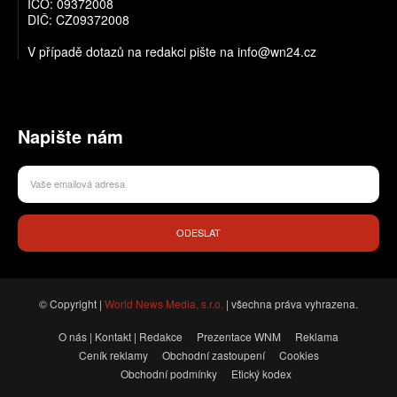
IČO: 09372008
DIČ: CZ09372008
V případě dotazů na redakci pište na info@wn24.cz
Napište nám
ODESLAT
© Copyright |
World News Media, s.r.o.
| všechna práva vyhrazena.
O nás | Kontakt | Redakce
Prezentace WNM
Reklama
Ceník reklamy
Obchodní zastoupení
Cookies
Obchodní podmínky
Etický kodex