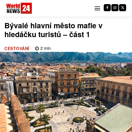
Bývalé hlavní město mafie v
hledáčku turistů – část 1
2
min.
CESTOVÁNÍ