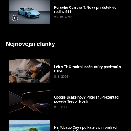
Porsche Carrera T. Nový přírůstek do
rodiny 911
20. 10. 2022
Nejnovější články
Lék s THC zmírnil noční můry pacientů s
PTSD
8. 8. 2026
Google ukáže nový Pixel 11. Prezentaci
povede Trevor Noah
8. 8. 2026
Na Tobago Cays potkáte víc mořských