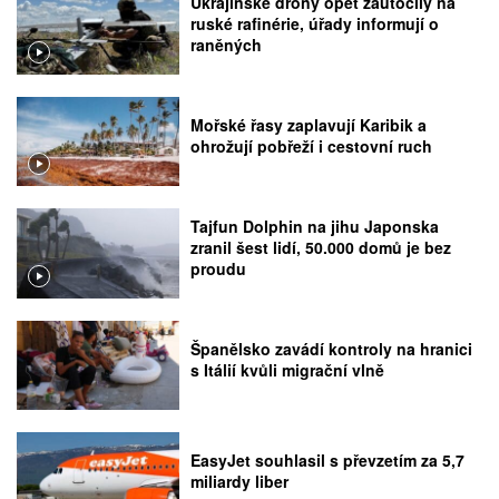
Ukrajinské drony opět zaútočily na
ruské rafinérie, úřady informují o
raněných
Mořské řasy zaplavují Karibik a
ohrožují pobřeží i cestovní ruch
Tajfun Dolphin na jihu Japonska
zranil šest lidí, 50.000 domů je bez
proudu
Španělsko zavádí kontroly na hranici
s Itálií kvůli migrační vlně
EasyJet souhlasil s převzetím za 5,7
miliardy liber