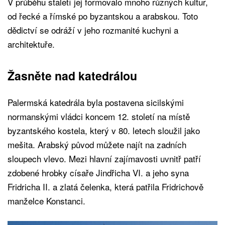
V průběhu staletí jej formovalo mnoho různých kultur,
od řecké a římské po byzantskou a arabskou. Toto
dědictví se odráží v jeho rozmanité kuchyni a
architektuře.
Žasněte nad katedrálou
Palermská katedrála byla postavena sicilskými
normanskými vládci koncem 12. století na místě
byzantského kostela, který v 80. letech sloužil jako
mešita. Arabský původ můžete najít na zadních
sloupech vlevo. Mezi hlavní zajímavosti uvnitř patří
zdobené hrobky císaře Jindřicha VI. a jeho syna
Fridricha II. a zlatá čelenka, která patřila Fridrichově
manželce Konstanci.