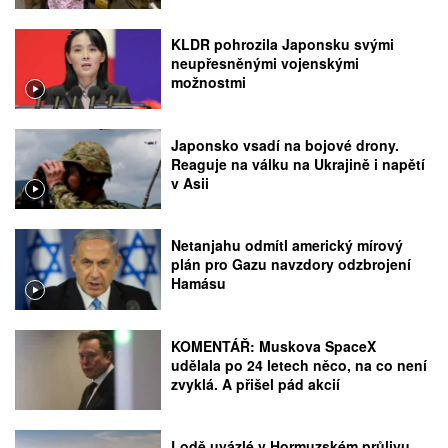
KLDR pohrozila Japonsku svými
neupřesněnými vojenskými
možnostmi
Japonsko vsadí na bojové drony.
Reaguje na válku na Ukrajině i napětí
v Asii
Netanjahu odmítl americký mírový
plán pro Gazu navzdory odzbrojení
Hamásu
KOMENTÁŘ: Muskova SpaceX
udělala po 24 letech něco, na co není
zvyklá. A přišel pád akcií
Lodě uvázlé v Hormuzském průlivu