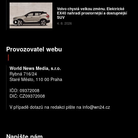
Volvo chystá velkou změnu. Elektrické
EX40 nahradí prostornější a dostupnější
SUV
4. 8. 2026
Provozovatel webu
World News Media, s.r.o.
Rybná 716/24
Staré Město, 110 00 Praha
IČO: 09372008
DIČ: CZ09372008
V případě dotazů na redakci pište na info@wn24.cz
Napište nám