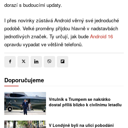
dorazí s budoucími updaty.
I přes novinky zůstává Android věrný své jednoduché
podobě. Velké proměny přijdou hlavně v nadstavbách
jednotlivých značek. Ty určují, jak bude
Android 16
opravdu vypadat ve většině telefonů.
Doporučujeme
Vrtulník s Trumpem se nakrátko
dostal příliš blízko k civilnímu letadlu
V Londýně byli na ulici pobodáni