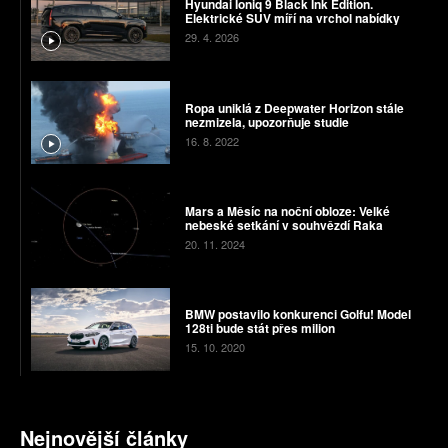
Hyundai Ioniq 9 Black Ink Edition.
Elektrické SUV míří na vrchol nabídky
29. 4. 2026
Ropa uniklá z Deepwater Horizon stále
nezmizela, upozorňuje studie
16. 8. 2022
Mars a Měsíc na noční obloze: Velké
nebeské setkání v souhvězdí Raka
20. 11. 2024
BMW postavilo konkurenci Golfu! Model
128ti bude stát přes milion
15. 10. 2020
Nejnovější články