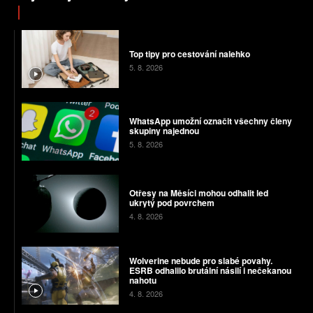
Top tipy pro cestování nalehko
5. 8. 2026
WhatsApp umožní označit všechny členy
skupiny najednou
5. 8. 2026
Otřesy na Měsíci mohou odhalit led
ukrytý pod povrchem
4. 8. 2026
Wolverine nebude pro slabé povahy.
ESRB odhalilo brutální násilí i nečekanou
nahotu
4. 8. 2026