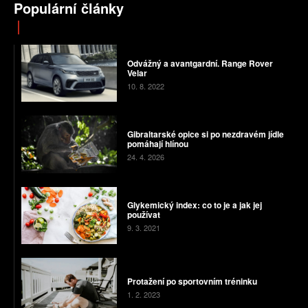
Populární články
Odvážný a avantgardní. Range Rover
Velar
10. 8. 2022
Gibraltarské opice si po nezdravém jídle
pomáhají hlínou
24. 4. 2026
Glykemický index: co to je a jak jej
používat
9. 3. 2021
Protažení po sportovním tréninku
1. 2. 2023