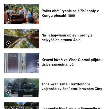
Počet obětí rychle se šířící eboly v
Kongu přesáhl 1800
Na Tchaj-wanu objevili jedny z
nejvyšších stromů Asie
Krvavá lázeň ve Visa: O práci přijdou
tisíce zaměstnanců
Tchaj-wan zahájil každoroční
vojenské cvičení proti hrozbám Číny
Japonská Hirošima si připomněla 81.