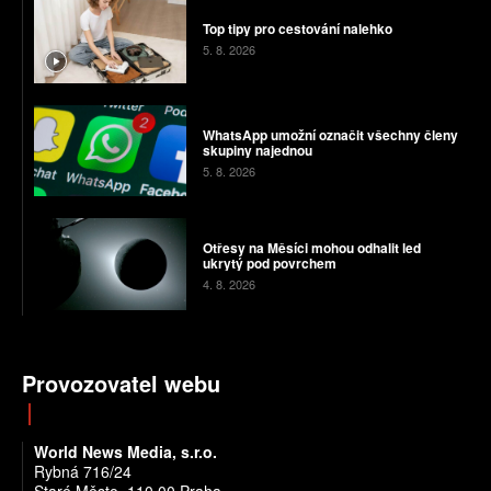
Top tipy pro cestování nalehko
5. 8. 2026
WhatsApp umožní označit všechny členy
skupiny najednou
5. 8. 2026
Otřesy na Měsíci mohou odhalit led
ukrytý pod povrchem
4. 8. 2026
Provozovatel webu
World News Media, s.r.o.
Rybná 716/24
Staré Město, 110 00 Praha