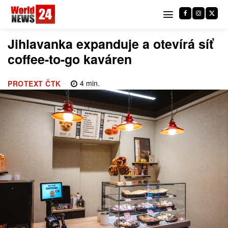
Jihlavanka expanduje a otevírá síť
coffee-to-go kaváren
4
min.
PROTEXT ČTK