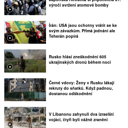
výročí svržení atomové bomby
Írán: USA jsou ochotny vrátit se ke
svým závazkům. Přímá jednání ale
Teherán popírá
Rusko hlásí zneškodnění 605
ukrajinských dronů během noci
Černé vdovy: Ženy v Rusku lákají
rekruty do sňatků. Když padnou,
dostanou odškodnění
V Libanonu zahynuli dva izraelští
vojáci, čtyři byli vážně zraněni