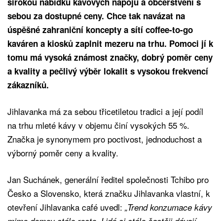
širokou nabídku kávových nápojů a občerstvení s
sebou za dostupné ceny. Chce tak navázat na
úspěšné zahraniční koncepty a sítí coffee-to-go
kaváren a kiosků zaplnit mezeru na trhu. Pomoci jí k
tomu má vysoká známost značky, dobrý poměr ceny
a kvality a pečlivý výběr lokalit s vysokou frekvencí
zákazníků.
Jihlavanka má za sebou třicetiletou tradici a její podíl
na trhu mleté kávy v objemu činí vysokých 55 %.
Značka je synonymem pro poctivost, jednoduchost a
výborný poměr ceny a kvality.
Jan Suchánek, generální ředitel společnosti Tchibo pro
Česko a Slovensko, která značku Jihlavanka vlastní, k
otevření Jihlavanka café uvedl:
„Trend konzumace kávy
mimo domov stále roste. Lidé si stále častěji dávají