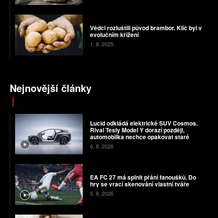
Vědci rozluštili původ brambor. Klíč byl v
evolučním křížení
1. 8. 2025
Nejnovější články
Lucid odkládá elektrické SUV Cosmos.
Rival Tesly Model Y dorazí později,
automobilka nechce opakovat staré
chyby
6. 8. 2026
EA FC 27 má splnit přání fanoušků. Do
hry se vrací skenování vlastní tváře
6. 8. 2026