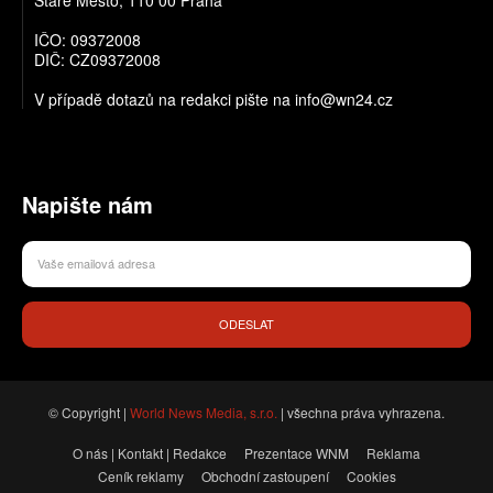
IČO: 09372008
DIČ: CZ09372008
V případě dotazů na redakci pište na info@wn24.cz
Napište nám
ODESLAT
© Copyright |
World News Media, s.r.o.
| všechna práva vyhrazena.
O nás | Kontakt | Redakce
Prezentace WNM
Reklama
Ceník reklamy
Obchodní zastoupení
Cookies