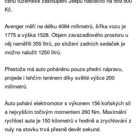
cenu tuzemské zastoupení Jeepu nastavilo na 959.900
Kč.
Avenger měří na délku 4084 milimetrů, šířka vozu je
1775 a výška 1528. Objem zavazadlového prostoru u
něj naměřili 355 litrů, po složení zadních sedaček je
možno naložit 1250 litrů.
Přestože má auto poháněnu pouze přední nápravu,
projede i lehčím terénem díky světlé výšce 200
milimetrů.
Auto pohání elektromotor s výkonem 156 koňských sil
a nejvyšším točivým momentem 260 Nm. Maximální
rychlost auta je 150 kilometrů v hodině a zrychlování z
nuly na stovku trvá přesně devět sekund.