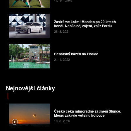
16. 11. 2023
Zavíráme krám! Mondeo po 29 letech
končí. Není o něj zájem, zní z Fordu
26. 3. 2021
Benátský bazén na Floridě
21. 4. 2022
Nejnovější články
Česko čeká mimořádné zatmění Slunce.
Měsíc zakryje většinu kotouče
10. 8. 2026