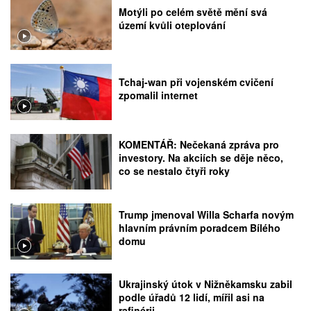
Motýli po celém světě mění svá
území kvůli oteplování
Tchaj-wan při vojenském cvičení
zpomalil internet
KOMENTÁŘ: Nečekaná zpráva pro
investory. Na akciích se děje něco,
co se nestalo čtyři roky
Trump jmenoval Willa Scharfa novým
hlavním právním poradcem Bílého
domu
Ukrajinský útok v Nižněkamsku zabil
podle úřadů 12 lidí, mířil asi na
rafinérii