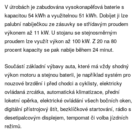
V útrobách je zabudována vysokonapěťová baterie s
kapacitou 54 kWh a využitelnou 51 kWh. Dobíjet ji lze
palubní nabíječkou ze zásuvky se střídavým proudem
výkonem až 11 kW. U stojanu se stejnosměrným
proudem lze využít výkon až 100 kW. Z 20 na 80
procent kapacity se pak nabije během 24 minut.
Součástí základní výbavy auta, které má vždy shodný
výkon motoru a stejnou baterii, je například systém pro
nouzové brzdění i před chodci a cyklisty, elektricky
ovládaná zrcátka, automatická klimatizace, přední
loketní opěrka, elektrické ovládání všech bočních oken,
digitální přístrojový štít, bezklíčkové startování, rádio s
desetipalcovým displejem, tempomat či volba jízdních
režimů.