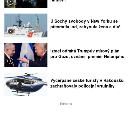
U Sochy svobody v New Yorku se
převrátila loď, zahynula žena a dítě
Izrael odmítá Trumpův mírový plán
pro Gazu, oznámil premiér Netanjahu
Vyčerpané české turisty v Rakousku
zachraňovaly policejní vrtulníky
Reklama