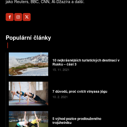
jako Reuters, BBC, CNN, Al-Džazíra a další.
Populární články
10 nejkrásnějších turistických destinací v
Rusku – část 3
15. 11. 2021
7 důvodů, proč cvičit vinyasa jógu
10. 2. 2021
5 výhod pozice prodlouženého
trojúhelníku