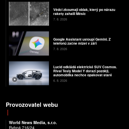
Vědci zkoumají oblak, který po nárazu
rakety zahalil Měsíc
7. 8. 2026
Google Assistant ustoupí Gemini. Z
telefonů začne mizet v září
7. 8. 2026
Lucid odkládá elektrické SUV Cosmos.
Rival Tesly Model Y dorazí později,
automobilka nechce opakovat staré
chyby
6. 8. 2026
Provozovatel webu
World News Media, s.r.o.
Rybná 716/24