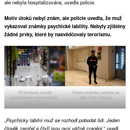
ale nebyla hospitalizována, uvedla policie.
Motiv útoků nebyl znám, ale policie uvedla, že muž
vykazoval známky psychické lability. Nebyly zjištěny
žádné prvky, které by nasvědčovaly terorismu.
Při incidentu zemřel
Policie útočníka zadržela na
zaměstnanec supermarketu.
ulici. Foto: Reuters
Foto: Reuters
„
Psychicky labilní muž se rozhodl pobodat lidi. Jeden
,“ uvedl
člověk zemřel a čtyři jsou nyní vážně zraněni