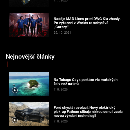
1. 7. 2023
Naděje MAD Lions proti DWG Kia zhasly.
Po vyřazení z Worlds to schytává
„Carzzy“
25. 10. 2021
Nejnovější články
Na Tobago Cays potkáte víc mořských
želv než turistů
7. 8. 2026
Ford chystá revoluci. Nový elektrický
pick-up Fathom slibuje nízkou cenu i zcela
novou výrobní technologii
7. 8. 2026