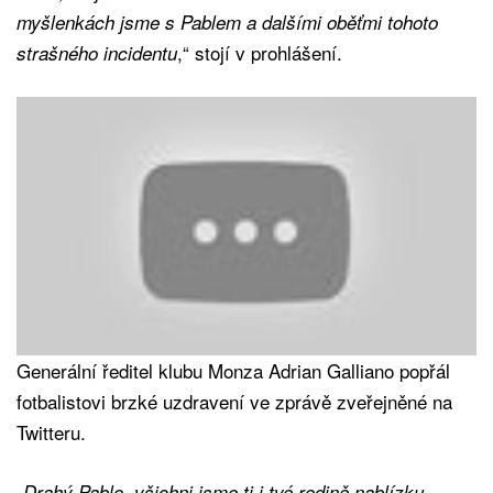
myšlenkách jsme s Pablem a dalšími oběťmi tohoto
,“ stojí v prohlášení.
strašného incidentu
Generální ředitel klubu Monza Adrian Galliano popřál
fotbalistovi brzké uzdravení ve zprávě zveřejněné na
Twitteru.
„
Drahý Pablo, všichni jsme ti i tvé rodině nablízku,