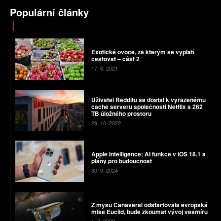
Populární články
Exotické ovoce, za kterým se vyplatí
cestovat – část 2
17. 6. 2021
Uživatel Redditu se dostal k vyřazenému
cache serveru společnosti Netflix s 262
TB úložného prostoru
29. 10. 2022
Apple Intelligence: AI funkce v iOS 18.1 a
plány pro budoucnost
30. 9. 2024
Z mysu Canaveral odstartovala evropská
mise Euclid, bude zkoumat vývoj vesmíru