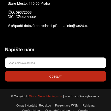
Staré Město, 110 00 Praha
IČO: 09372008
DIČ: CZ09372008
V případě dotazů na redakci pište na info@wn24.cz
Napište nám
ODESLAT
© Copyright |
World News Media, s.r.o.
| všechna práva vyhrazena.
O nás | Kontakt | Redakce
Prezentace WNM
Reklama
Ceník reklamy
Obchodní zastoupení
Cookies