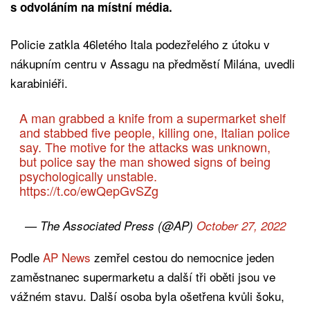
s odvoláním na místní média.
Policie zatkla 46letého Itala podezřelého z útoku v
nákupním centru v Assagu na předměstí Milána, uvedli
karabiniéři.
A man grabbed a knife from a supermarket shelf
and stabbed five people, killing one, Italian police
say. The motive for the attacks was unknown,
but police say the man showed signs of being
psychologically unstable.
https://t.co/ewQepGvSZg
— The Associated Press (@AP)
October 27, 2022
Podle
AP News
zemřel cestou do nemocnice jeden
zaměstnanec supermarketu a další tři oběti jsou ve
vážném stavu. Další osoba byla ošetřena kvůli šoku,