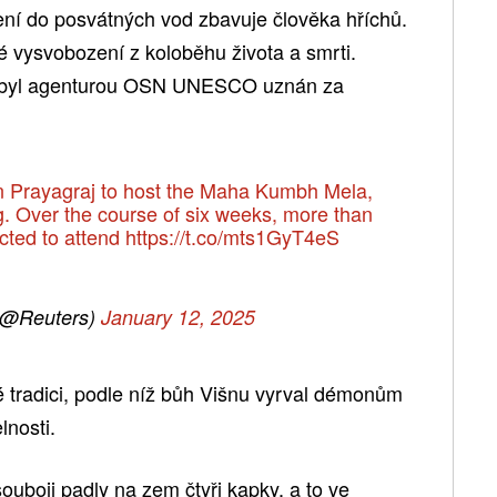
ení do posvátných vod zbavuje člověka hříchů.
 vysvobození z koloběhu života a smrti.
ra, byl agenturou OSN UNESCO uznán za
n Prayagraj to host the Maha Kumbh Mela,
ng. Over the course of six weeks, more than
cted to attend
https://t.co/mts1GyT4eS
(@Reuters)
January 12, 2025
é tradici, podle níž bůh Višnu vyrval démonům
lnosti.
boji padly na zem čtyři kapky, a to ve