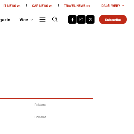
IT NEWS 24
CAR NEWS 24
TRAVEL NEWS 24
DALŠÍ WEBY
gazín
Více
Subscribe
Reklama
Reklama