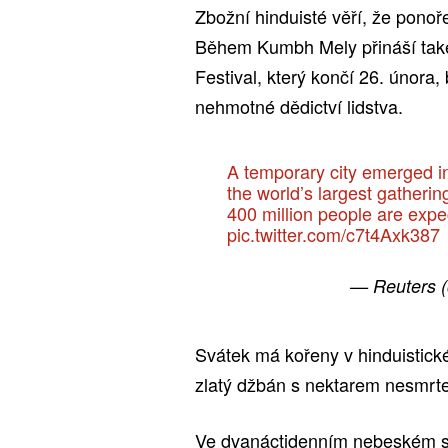
Zbožní hinduisté věří, že ponoř
Během Kumbh Mely přináší také
Festival, který končí 26. úno
nehmotné dědictví lidstva.
A temporary city emerged i
the world’s largest gatheri
400 million people are expe
pic.twitter.com/c7t4Axk387
— Reuters 
Svátek má kořeny v hinduistick
zlatý džbán s nektarem nesmrte
Ve dvanáctidenním nebeském sou