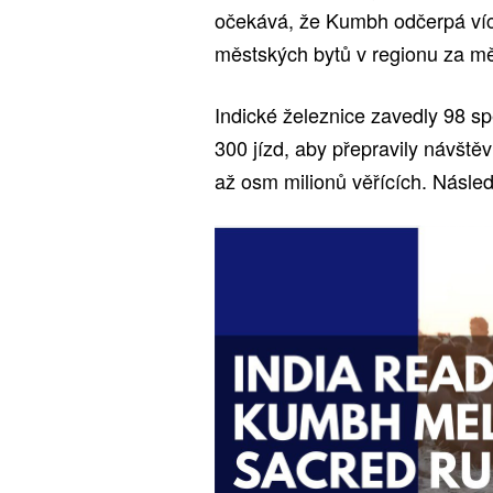
očekává, že Kumbh odčerpá více
městských bytů v regionu za mě
Indické železnice zavedly 98 sp
300 jízd, aby přepravily návště
až osm milionů věřících. Násled