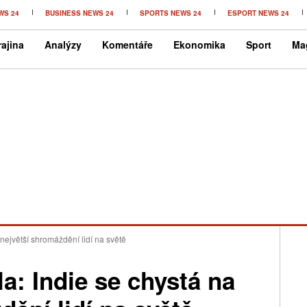
WS 24
BUSINESS NEWS 24
SPORTS NEWS 24
ESPORT NEWS 24
ajina
Analýzy
Komentáře
Ekonomika
Sport
Ma
ejvětší shromáždění lidí na světě
: Indie se chystá na