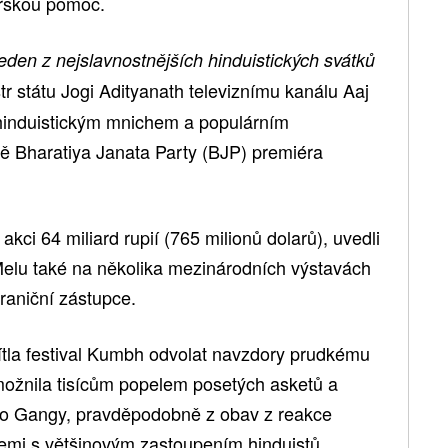
ařskou pomoc.
jeden z nejslavnostnějších hinduistických svátků
str státu Jogi Adityanath televiznímu kanálu Aaj
m hinduistickým mnichem a populárním
ně Bharatiya Janata Party (BJP) premiéra
 akci 64 miliard rupií (765 milionů dolarů), uvedli
elu také na několika mezinárodních výstavách
raniční zástupce.
tla festival Kumbh odvolat navzdory prudkému
ožnila tisícům popelem posetých asketů a
 do Gangy, pravděpodobně z obav z reakce
emi s většinovým zastoupením hinduistů.