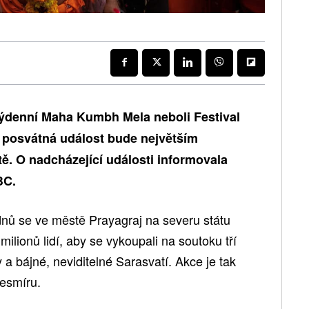
itýdenní Maha Kumbh Mela neboli Festival
 posvátná událost bude největším
ě. O nadcházející události informovala
BC.
nů se ve městě Prayagraj na severu státu
ilionů lidí, aby se vykoupali na soutoku tří
 bájné, neviditelné Sarasvatí. Akce je tak
vesmíru.