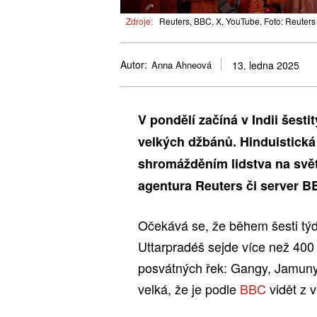
Zdroje:
Reuters, BBC, X, YouTube, Foto: Reuters
Autor:
Anna Ahneová
13. ledna 2025
V pondělí začíná v Indii šest
velkých džbánů. Hinduistická
shromážděním lidstva na svět
agentura Reuters či server B
Očekává se, že během šesti týd
Uttarpradéš sejde více než 400 m
posvátných řek: Gangy, Jamuny a
velká, že je podle
BBC
vidět z 