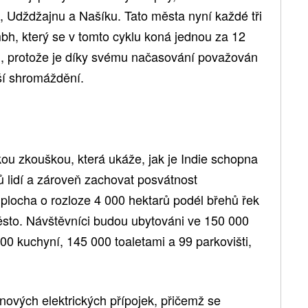
 Udždžajnu a Našíku. Tato města nyní každé tři
umbh, který se v tomto cyklu koná jednou za 12
), protože je díky svému načasování považován
tší shromáždění.
ou zkouškou, která ukáže, jak je Indie schopna
nů lidí a zároveň zachovat posvátnost
 plocha o rozloze 4 000 hektarů podél břehů řek
to. Návštěvníci budou ubytováni ve 150 000
0 kuchyní, 145 000 toaletami a 99 parkovišti,
 nových elektrických přípojek, přičemž se