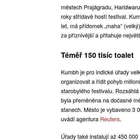
městech Prajágradu, Haridwaru,
roky střídavě hostí festival. K
let, má přídomek „maha“ (velký
za příznivější a přitahuje nejvě
Téměř 150 tisíc toalet
Kumbh je pro indické úřady velk
organizovat a řídit pohyb milio
starobylého festivalu. Rozsáhlá
byla přeměněna na dočasné měs
stanech. Město je vybaveno 3 00
uvádí agentura
Reuters
.
Úřady také instalují až 450 000