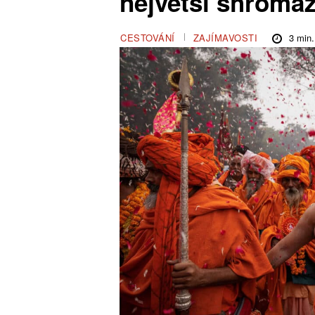
největší shromáž
3
min.
CESTOVÁNÍ
ZAJÍMAVOSTI