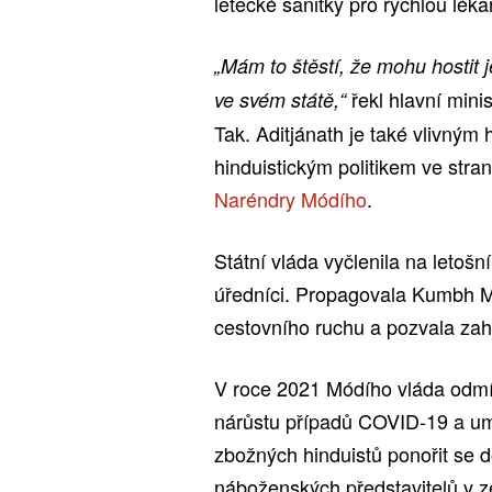
letecké sanitky pro rychlou lék
„Mám to štěstí, že mohu hostit 
řekl hlavní mini
ve svém státě,“
Tak. Aditjánath je také vlivný
hinduistickým politikem ve stra
Naréndry Módího
.
Státní vláda vyčlenila na letošní
úředníci. Propagovala Kumbh M
cestovního ruchu a pozvala zah
V roce 2021 Módího vláda odmí
nárůstu případů COVID-19 a um
zbožných hinduistů ponořit se
náboženských představitelů v z