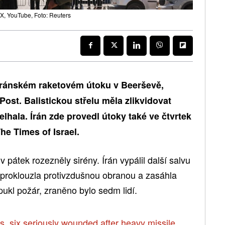
 X, YouTube, Foto: Reuters
 íránském raketovém útoku v Beerševě,
ost. Balistickou střelu měla zlikvidovat
lhala. Írán zde provedl útoky také ve čtvrtek
he Times of Israel.
v pátek rozezněly sirény. Írán vypálil další salvu
h proklouzla protivzdušnou obranou a zasáhla
ukl požár, zraněno bylo sedm lidí.
hs, six seriously wounded after heavy missile