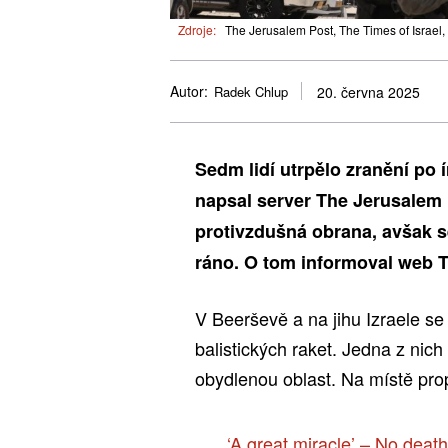
Zdroje:
The Jerusalem Post, The Times of Israel,
Autor:
Radek Chlup
20. června 2025
Sedm lidí utrpělo zranění po
napsal server The Jerusalem P
protivzdušná obrana, avšak se
ráno. O tom informoval web T
V Beerševě a na jihu Izraele se 
balistických raket. Jedna z nic
obydlenou oblast. Na místě prop
‘A great miracle’ – No deat