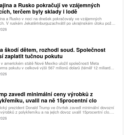
ajina a Rusko pokračují ve vzájemných
cích, terčem byly sklady i lodě
ina a Rusko v noci na dnešek pokračovaly ve vzájemných
ch. V ruském Jekatěrinburguzachvátil po ukrajinském útoku požár
tické centrum ruského internetového prodejce Wildberries.
 2026
čnost o tom informovala bez podrobností na síti Telegram.
k ruské dronové útoky podle ukrajinských úřadů způsobily požár
ělských skladů v obci Balaklija v Charkovské oblasti na východě
iny, napsal Reuters.
a škodí dětem, rozhodl soud. Společnost
í zaplatit tučnou pokutu
v americkém státě Nové Mexiko uložil společnosti Meta
orms pokutu v celkové výši 567 milionů dolarů (téměř 12 miliard
) za újmu, kterou její platformy Facebook a Instagram působí
 2026
ým lidem. Firma musí změnit způsob ověřování věku.
mp zavedl minimální ceny výrobků z
ykřemíku, uvalil na ně 15procentní clo
cký prezident Donald Trump ve čtvrtek zavedl minimální dovozní
výrobků z polykřemíku a na jejich dovoz uvalil 15procentní clo.
řemík se používá při výrobě polovodičů a je hlavní složkou
 2026
oltaických panelů, jeho největším světovým producentem je Čína.
 chce opatřeními podpořit domácí dodavatelské řetězce pro
u čipů a solárních panelů, a posílit tak pozici Spojených států v
ření s Čínou v oblasti umělé inteligence (AI) a energetiky, uvedla