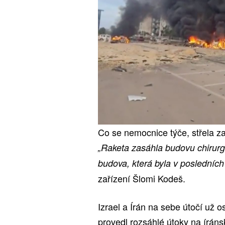
Co se nemocnice týče, střela za
„Raketa zasáhla budovu chirurg
budova, která byla v posledníc
zařízení Šlomi Kodeš.
Izrael a Írán na sebe útočí už 
provedl rozsáhlé útoky na íráns