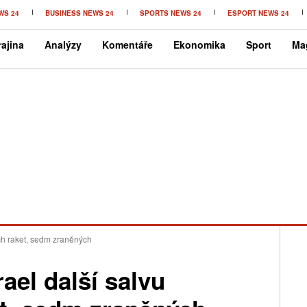
WS 24
BUSINESS NEWS 24
SPORTS NEWS 24
ESPORT NEWS 24
ajina
Analýzy
Komentáře
Ekonomika
Sport
Ma
kých raket, sedm zraněných
rael další salvu