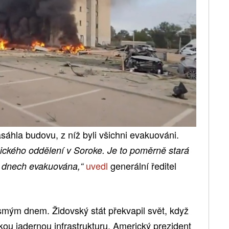
sáhla budovu, z níž byli všichni evakuováni.
ického oddělení v Soroke. Je to poměrně stará
uvedl
generální ředitel
h dnech evakuována,“
osmým dnem. Židovský stát překvapil svět, když
kou jadernou infrastrukturu. Americký prezident