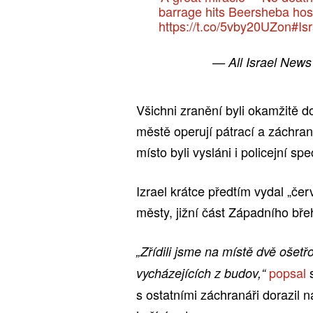
barrage hits Beersheba hos
https://t.co/5vby20UZon
#Isr
— All Israel New
Všichni zranění byli okamžitě 
městě operují pátrací a záchran
místo byli vysláni i policejní s
Izrael krátce předtím vydal „če
městy, jižní část Západního bř
„Zřídili jsme na místě dvě ošet
popsal
s
vycházejících z budov,“
s ostatními záchranáři dorazil n