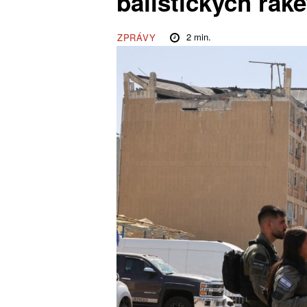
balistických rak
2
min.
ZPRÁVY