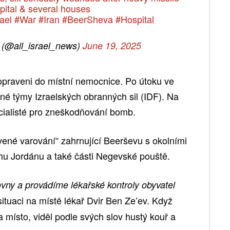
pital & several houses
ael
#War
#Iran
#BeerSheva
#Hospital
s (@all_israel_news)
June 19, 2025
dopraveni do místní nemocnice. Po útoku ve
né týmy Izraelských obranných sil (IDF). Na
pecialisté pro zneškodňování bomb.
rvené varování“ zahrnující Beerševu s okolními
ehu Jordánu a také části Negevské pouště.
řovny a provádíme lékařské kontroly obyvatel
ituaci na místě lékař Dvir Ben Ze’ev. Když
a místo, viděl podle svých slov hustý kouř a