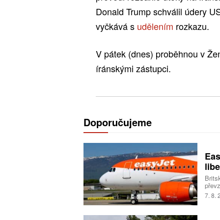
Donald Trump schválil údery US
vyčkává s
udělením
rozkazu.
V pátek (dnes) proběhnou v Žen
íránskými zástupci.
Doporučujeme
Eas
libe
Brits
převz
Trans
7. 8.
milia