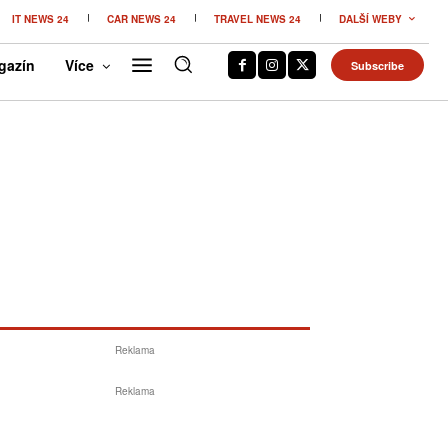
IT NEWS 24
CAR NEWS 24
TRAVEL NEWS 24
DALŠÍ WEBY
gazín
Více
Subscribe
Reklama
Reklama