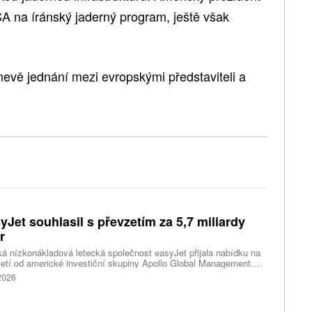
A na íránský jaderný program, ještě však
evě jednání mezi evropskými představiteli a
yJet souhlasil s převzetím za 5,7 miliardy
r
ká nízkonákladová letecká společnost easyJet přijala nabídku na
etí od americké investiční skupiny Apollo Global Management.
akce oceňuje aerolinku na 5,7 miliardy liber, tedy přibližně 162
 2026
rd korun.