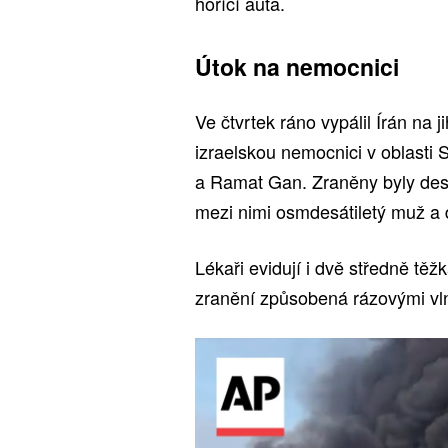
hořící auta.
Útok na nemocnici
Ve čtvrtek ráno vypálil Írán na j
izraelskou nemocnici v oblasti 
a Ramat Gan. Zraněny byly desítk
mezi nimi osmdesátiletý muž a 
Lékaři evidují i dvě středně těž
zranění způsobená rázovými vln