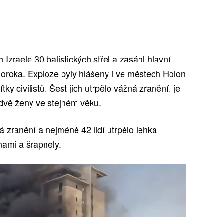
ih Izraele 30 balistických střel a zasáhl hlavní
Soroka. Exploze byly hlášeny i ve městech Holon
y civilistů. Šest jich utrpělo vážná zranění, je
dvě ženy ve stejném věku.
ká zranění a nejméně 42 lidí utrpělo lehká
ami a šrapnely.