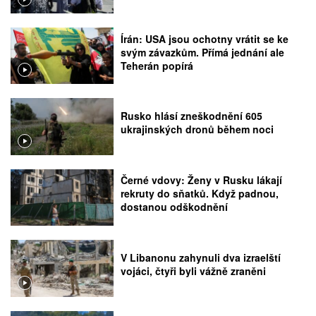
Írán: USA jsou ochotny vrátit se ke
svým závazkům. Přímá jednání ale
Teherán popírá
Rusko hlásí zneškodnění 605
ukrajinských dronů během noci
Černé vdovy: Ženy v Rusku lákají
rekruty do sňatků. Když padnou,
dostanou odškodnění
V Libanonu zahynuli dva izraelští
vojáci, čtyři byli vážně zraněni