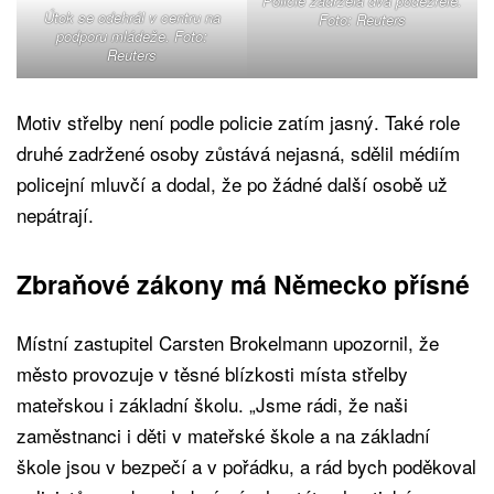
Policie zadržela dva podezřelé.
Útok se odehrál v centru na
Foto: Reuters
podporu mládeže. Foto:
Reuters
Motiv střelby není podle policie zatím jasný. Také role
druhé zadržené osoby zůstává nejasná, sdělil médiím
policejní mluvčí a dodal, že po žádné další osobě už
nepátrají.
Zbraňové zákony má Německo přísné
Místní zastupitel Carsten Brokelmann upozornil, že
město provozuje v těsné blízkosti místa střelby
mateřskou i základní školu. „Jsme rádi, že naši
zaměstnanci i děti v mateřské škole a na základní
škole jsou v bezpečí a v pořádku, a rád bych poděkoval