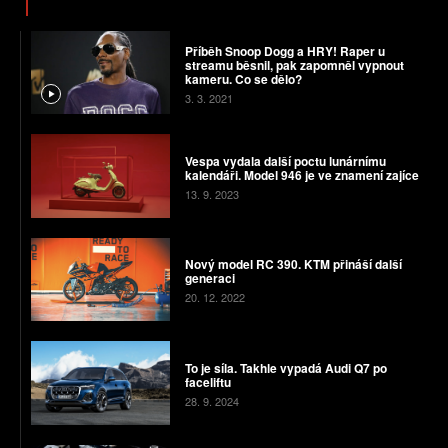
Příběh Snoop Dogg a HRY! Raper u
streamu běsnil, pak zapomněl vypnout
kameru. Co se dělo?
3. 3. 2021
Vespa vydala další poctu lunárnímu
kalendáři. Model 946 je ve znamení zajíce
13. 9. 2023
Nový model RC 390. KTM přináší další
generaci
20. 12. 2022
To je síla. Takhle vypadá Audi Q7 po
faceliftu
28. 9. 2024