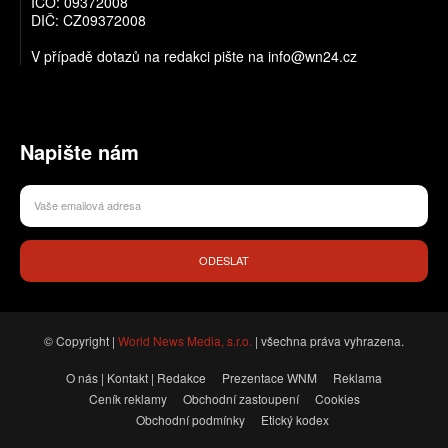
IČO: 09372008
DIČ: CZ09372008
V případě dotazů na redakci pište na info@wn24.cz
Napište nám
ODESLAT
© Copyright |
World News Media, s.r.o.
| všechna práva vyhrazena.
O nás | Kontakt | Redakce
Prezentace WNM
Reklama
Ceník reklamy
Obchodní zastoupení
Cookies
Obchodní podmínky
Etický kodex