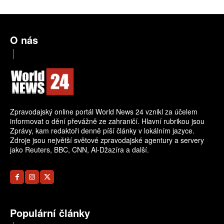
O nás
Zpravodajský online portál World News 24 vznikl za účelem
informovat o dění převážně ze zahraničí. Hlavní rubrikou jsou
Zprávy, kam redaktoři denně píší články v lokálním jazyce.
Zdroje jsou největší světové zpravodajské agentury a servery
jako Reuters, BBC, CNN, Al-Džazíra a další.
Populární články