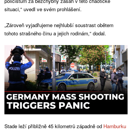
policistům za bezchybný zásah v této chaotické
situaci,“ uvedl ve svém prohlášení.
„Zároveň vyjadřujeme nejhlubší soustrast obětem
tohoto strašného činu a jejich rodinám,“ dodal.
Stade leží přibližně 45 kilometrů západně od
Hamburku