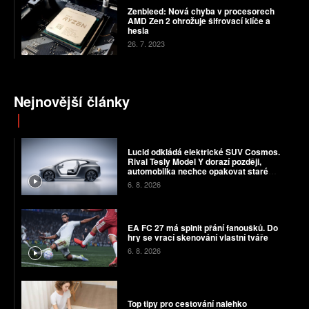
Zenbleed: Nová chyba v procesorech
AMD Zen 2 ohrožuje šifrovací klíče a
hesla
26. 7. 2023
Nejnovější články
Lucid odkládá elektrické SUV Cosmos.
Rival Tesly Model Y dorazí později,
automobilka nechce opakovat staré
chyby
6. 8. 2026
EA FC 27 má splnit přání fanoušků. Do
hry se vrací skenování vlastní tváře
6. 8. 2026
Top tipy pro cestování nalehko