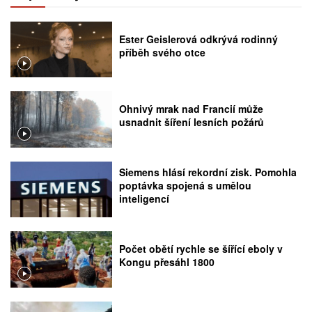
Ester Geislerová odkrývá rodinný
příběh svého otce
Ohnivý mrak nad Francií může
usnadnit šíření lesních požárů
Siemens hlásí rekordní zisk. Pomohla
poptávka spojená s umělou
inteligencí
Počet obětí rychle se šířící eboly v
Kongu přesáhl 1800