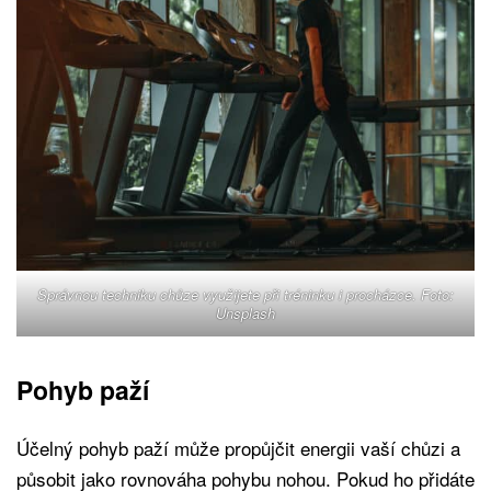
Správnou techniku chůze využijete při tréninku i procházce. Foto:
Unsplash
Pohyb paží
Účelný pohyb paží může propůjčit energii vaší chůzi a
působit jako rovnováha pohybu nohou. Pokud ho přidáte