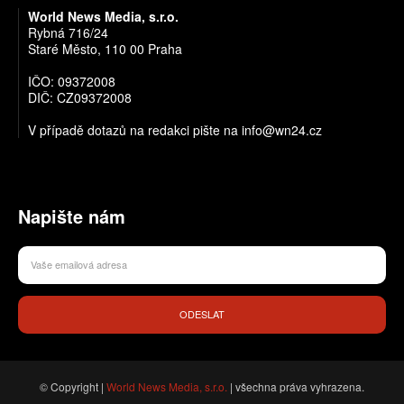
World News Media, s.r.o.
Rybná 716/24
Staré Město, 110 00 Praha
IČO: 09372008
DIČ: CZ09372008
V případě dotazů na redakci pište na info@wn24.cz
Napište nám
ODESLAT
© Copyright |
World News Media, s.r.o.
| všechna práva vyhrazena.