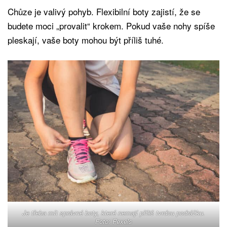
Chůze je valivý pohyb. Flexibilní boty zajistí, že se
budete moci „provalit“ krokem. Pokud vaše nohy spíše
pleskají, vaše boty mohou být příliš tuhé.
Je třeba mít správné boty, které nemají příliš tvrdou podrážku.
Foto: Pexels