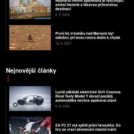
Nejstarší město Španělska je fascinující
směsí historie a lákavou přímořskou
destinací
6. 9. 2024
První let vrtulníku nad Marsem byl
odložen, při testu rotorů došlo k chybě
12. 4. 2021
Nejnovější články
Lucid odkládá elektrické SUV Cosmos.
Rival Tesly Model Y dorazí později,
automobilka nechce opakovat staré
chyby
6. 8. 2026
EA FC 27 má splnit přání fanoušků. Do
hry se vrací skenování vlastní tváře