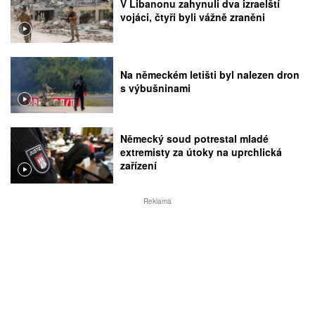
V Libanonu zahynuli dva izraelští
vojáci, čtyři byli vážně zraněni
Na německém letišti byl nalezen dron
s výbušninami
Německý soud potrestal mladé
extremisty za útoky na uprchlická
zařízení
Reklama