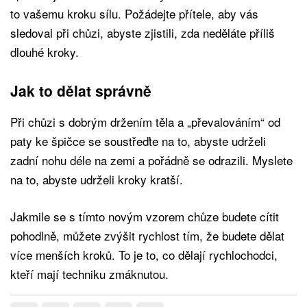
to vašemu kroku sílu. Požádejte přítele, aby vás
sledoval při chůzi, abyste zjistili, zda neděláte příliš
dlouhé kroky.
Jak to dělat správně
Při chůzi s dobrým držením těla a „převalováním“ od
paty ke špičce se soustřeďte na to, abyste udrželi
zadní nohu déle na zemi a pořádně se odrazili. Myslete
na to, abyste udrželi kroky kratší.
Jakmile se s tímto novým vzorem chůze budete cítit
pohodlně, můžete zvýšit rychlost tím, že budete dělat
více menších kroků. To je to, co dělají rychlochodci,
kteří mají techniku zmáknutou.