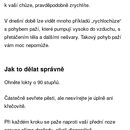
k vaší chůze, pravděpodobně zrychlíte.
V dnešní době lze vidět mnoho příkladů „rychlochůze“
s pohybem paží, které pumpují vysoko do vzduchu, s
přetáčením těla a dalšími nešvary. Takový pohyb paží
vám moc nepomůže.
Jak to dělat správně
Ohněte lokty o 90 stupňů.
Částečně sevřete pěsti, ale nesvírejte je úplně ani
křečovitě.
Při každém kroku se paže naproti vaší přední noze
posune přímo dopředu, nikoli diagonálně.