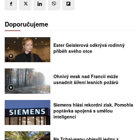
Doporučujeme
Ester Geislerová odkrývá rodinný
příběh svého otce
Ohnivý mrak nad Francií může
usnadnit šíření lesních požárů
Siemens hlásí rekordní zisk. Pomohla
poptávka spojená s umělou
inteligencí
Na Tchaj-wanu objevili jedny z