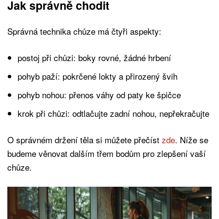
Jak správně chodit
Správná technika chůze má čtyři aspekty:
postoj při chůzi: boky rovné, žádné hrbení
pohyb paží: pokrčené lokty a přirozený švih
pohyb nohou: přenos váhy od paty ke špičce
krok při chůzi: odtlačujte zadní nohou, nepřekračujte
O správném držení těla si můžete přečíst
zde
. Níže se
budeme věnovat dalším třem bodům pro zlepšení vaší
chůze.