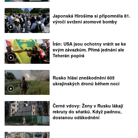
Japonská Hirošima si připomněla 81.
výročí svržení atomové bomby
Írán: USA jsou ochotny vrátit se ke
svým závazkům. Přímá jednání ale
Teherán popírá
Rusko hlásí zneškodnění 605
ukrajinských dronů během noci
Černé vdovy: Ženy v Rusku lákají
rekruty do sňatků. Když padnou,
dostanou odškodnění