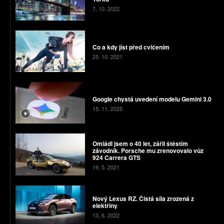
7. 10. 2022
Co a kdy jíst před cvičením
25. 10. 2021
Google chystá uvedení modelu Gemini 3.0
15. 11. 2025
Omládl jsem o 40 let, zářil štěstím
závodník. Porsche mu zrenovovalo vůz
924 Carrera GTS
19. 5. 2021
Nový Lexus RZ. Čistá síla zrozená z
elektřiny
13. 6. 2022