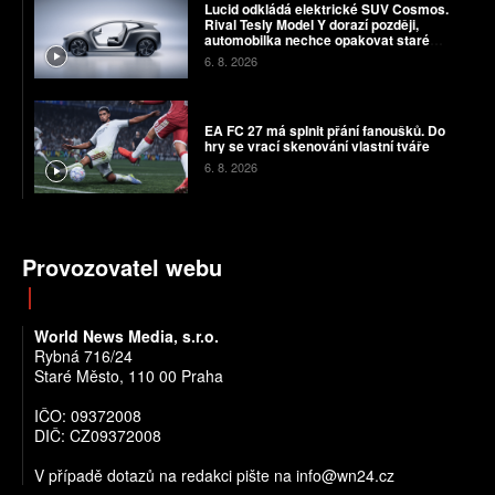
Lucid odkládá elektrické SUV Cosmos.
Rival Tesly Model Y dorazí později,
automobilka nechce opakovat staré
chyby
6. 8. 2026
EA FC 27 má splnit přání fanoušků. Do
hry se vrací skenování vlastní tváře
6. 8. 2026
Provozovatel webu
World News Media, s.r.o.
Rybná 716/24
Staré Město, 110 00 Praha
IČO: 09372008
DIČ: CZ09372008
V případě dotazů na redakci pište na info@wn24.cz