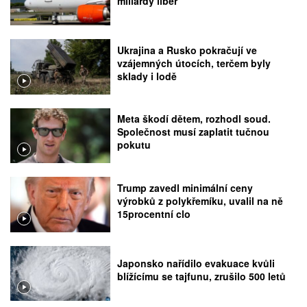
miliardy liber
Ukrajina a Rusko pokračují ve
vzájemných útocích, terčem byly
sklady i lodě
Meta škodí dětem, rozhodl soud.
Společnost musí zaplatit tučnou
pokutu
Trump zavedl minimální ceny
výrobků z polykřemíku, uvalil na ně
15procentní clo
Japonsko nařídilo evakuace kvůli
blížícímu se tajfunu, zrušilo 500 letů