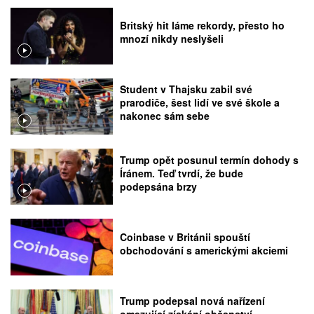
Britský hit láme rekordy, přesto ho
mnozí nikdy neslyšeli
Student v Thajsku zabil své
prarodiče, šest lidí ve své škole a
nakonec sám sebe
Trump opět posunul termín dohody s
Íránem. Teď tvrdí, že bude
podepsána brzy
Coinbase v Británii spouští
obchodování s americkými akciemi
Trump podepsal nová nařízení
omezující získání občanství