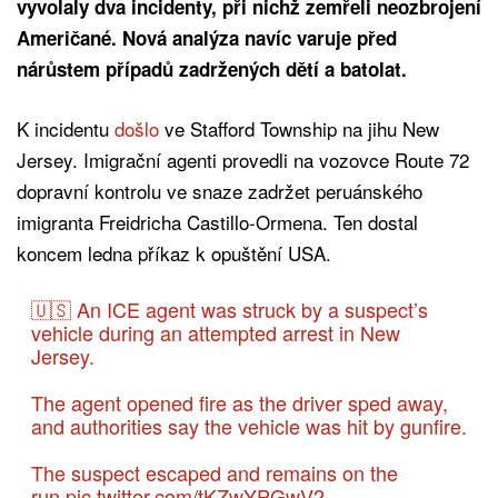
vyvolaly dva incidenty, při nichž zemřeli neozbrojení
Američané. Nová analýza navíc varuje před
nárůstem případů zadržených dětí a batolat.
K incidentu
došlo
ve Stafford Township na jihu New
Jersey. Imigrační agenti provedli na vozovce Route 72
dopravní kontrolu ve snaze zadržet peruánského
imigranta Freidricha Castillo-Ormena. Ten dostal
koncem ledna příkaz k opuštění USA.
🇺🇸 An ICE agent was struck by a suspect’s
vehicle during an attempted arrest in New
Jersey.
The agent opened fire as the driver sped away,
and authorities say the vehicle was hit by gunfire.
The suspect escaped and remains on the
run.
pic.twitter.com/tKZwYPGwV2