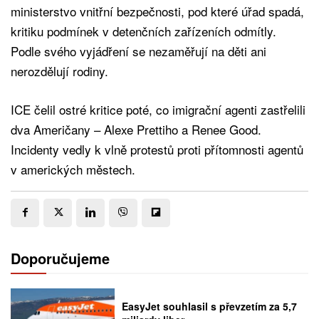
ministerstvo vnitřní bezpečnosti, pod které úřad spadá,
kritiku podmínek v detenčních zařízeních odmítly.
Podle svého vyjádření se nezaměřují na děti ani
nerozdělují rodiny.
ICE čelil ostré kritice poté, co imigrační agenti zastřelili
dva Američany – Alexe Prettiho a Renee Good.
Incidenty vedly k vlně protestů proti přítomnosti agentů
v amerických městech.
Doporučujeme
EasyJet souhlasil s převzetím za 5,7