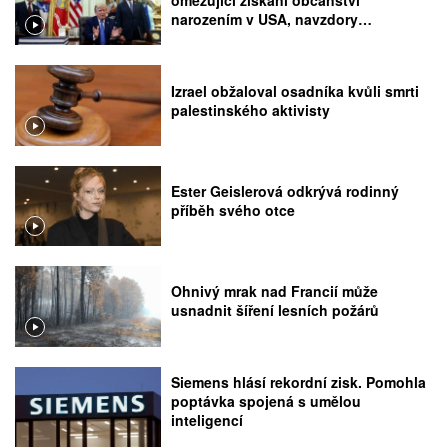
narozením v USA, navzdory
rozhodnutí Nejvyššího soudu
Izrael obžaloval osadníka kvůli smrti
palestinského aktivisty
Ester Geislerová odkrývá rodinný
příběh svého otce
Ohnivý mrak nad Francií může
usnadnit šíření lesních požárů
Siemens hlásí rekordní zisk. Pomohla
poptávka spojená s umělou
inteligencí