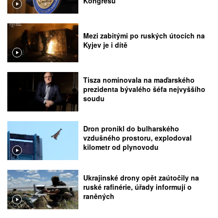
Kongresu
Mezi zabitými po ruských útocích na
Kyjev je i dítě
Tisza nominovala na maďarského
prezidenta bývalého šéfa nejvyššího
soudu
Dron pronikl do bulharského
vzdušného prostoru, explodoval
kilometr od plynovodu
Ukrajinské drony opět zaútočily na
ruské rafinérie, úřady informují o
raněných