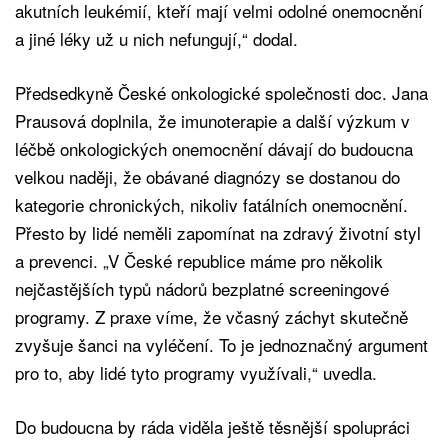
akutních leukémií, kteří mají velmi odolné onemocnění
a jiné léky už u nich nefungují,“ dodal.
Předsedkyně České onkologické společnosti doc. Jana
Prausová doplnila, že imunoterapie a další výzkum v
léčbě onkologických onemocnění dávají do budoucna
velkou naději, že obávané diagnózy se dostanou do
kategorie chronických, nikoliv fatálních onemocnění.
Přesto by lidé neměli zapomínat na zdravý životní styl
a prevenci. „V České republice máme pro několik
nejčastějších typů nádorů bezplatné screeningové
programy. Z praxe víme, že včasný záchyt skutečně
zvyšuje šanci na vyléčení. To je jednoznačný argument
pro to, aby lidé tyto programy využívali,“ uvedla.
Do budoucna by ráda viděla ještě těsnější spolupráci