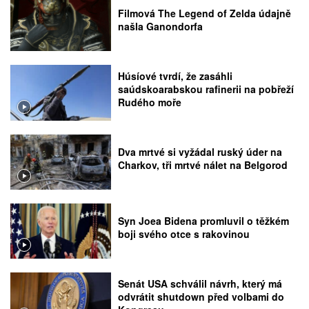
Filmová The Legend of Zelda údajně
našla Ganondorfa
Húsíové tvrdí, že zasáhli
saúdskoarabskou rafinerii na pobřeží
Rudého moře
Dva mrtvé si vyžádal ruský úder na
Charkov, tři mrtvé nálet na Belgorod
Syn Joea Bidena promluvil o těžkém
boji svého otce s rakovinou
Senát USA schválil návrh, který má
odvrátit shutdown před volbami do