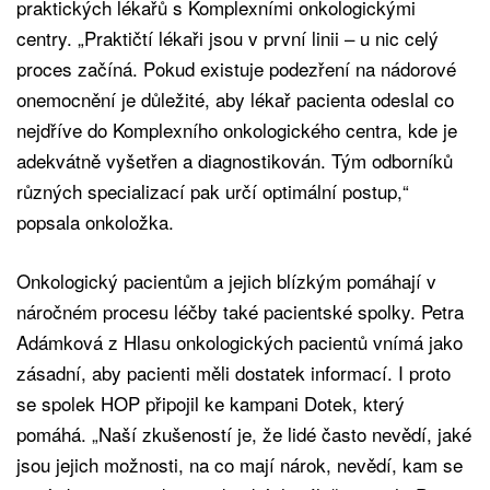
praktických lékařů s Komplexními onkologickými
centry. „Praktičtí lékaři jsou v první linii – u nic celý
proces začíná. Pokud existuje podezření na nádorové
onemocnění je důležité, aby lékař pacienta odeslal co
nejdříve do Komplexního onkologického centra, kde je
adekvátně vyšetřen a diagnostikován. Tým odborníků
různých specializací pak určí optimální postup,“
popsala onkoložka.
Onkologický pacientům a jejich blízkým pomáhají v
náročném procesu léčby také pacientské spolky. Petra
Adámková z Hlasu onkologických pacientů vnímá jako
zásadní, aby pacienti měli dostatek informací. I proto
se spolek HOP připojil ke kampani Dotek, který
pomáhá. „Naší zkušeností je, že lidé často nevědí, jaké
jsou jejich možnosti, na co mají nárok, nevědí, kam se