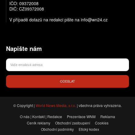
IČO: 09372008
DIČ: CZ09372008
V případě dotazů na redakci pište na info@wn24.cz
Napište nám
ODESLAT
© Copyright |
World News Media, s.r.o.
| všechna práva vyhrazena.
O nás | Kontakt | Redakce
Prezentace WNM
Reklama
Ceník reklamy
Obchodní zastoupení
Cookies
Obchodní podmínky
Etický kodex