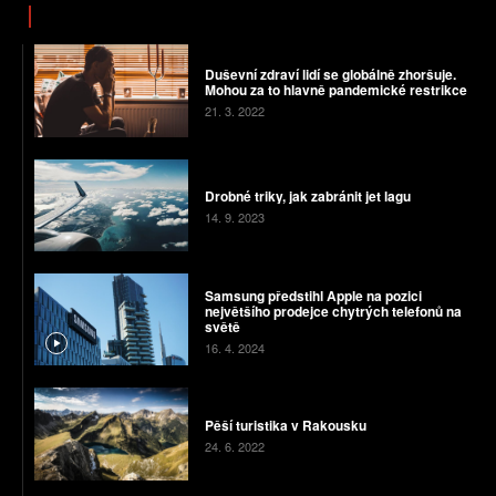
Duševní zdraví lidí se globálně zhoršuje.
Mohou za to hlavně pandemické restrikce
21. 3. 2022
Drobné triky, jak zabránit jet lagu
14. 9. 2023
Samsung předstihl Apple na pozici
největšího prodejce chytrých telefonů na
světě
16. 4. 2024
Pěší turistika v Rakousku
24. 6. 2022