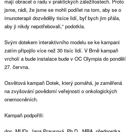
mají obracet o radu v praktických záležitostech. Proto
jsme, rádi, že jsme se mohli podílet na tom, aby se o
imunoterapii dozvěděly tisíce lidí, byť bych jim přála,
aby ji nikdy nepotřebovali,“ podotkla.
Svým dotekem interaktivního modelu se ke kampani
zatím připojilo více než 30 tisíc lidí. V Brně kampaň
vrcholí a bude instalace bude v OC Olympia do pondělí
27. června.
Osvětová kampaň Dotek, který pomáhá, je zaměřená
na zvyšování povědomí veřejnosti o onkologických
onemocněních.
Kampaň podpořili:
doc. MUDr. Jana Prausová, Ph.D., MBA, přednostka