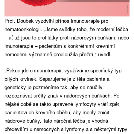
Prof. Doubek vyzdvihl přínos imunoterapie pro
hematoonkologii. „Jsme svědky toho, že moderní léčba
– ať už jsou to protilátky proti nádorovým buňkám, nebo
imunoterapie – pacientům s konkrétními krevními
nemocemi významně prodloužila přežití,“ uvedl.
„Pokud jde o imunoterapii, využíváme specifický typ
bílých krvinek. Separujeme je z těla pacienta a
geneticky je pozměníme tak, aby se naučily
rozpoznávat určitý znak v nádorových buňkách. Po
nějaké době se takto upravené lymfocyty vrátí zpět
pacientovi do krevního oběhu, aby mohly zničit
nádorové buňky. Tato náročná léčba je vhodná
především u nemocných s lymfomy a s některými typy