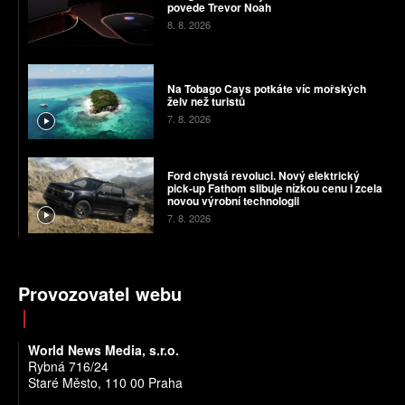
povede Trevor Noah
8. 8. 2026
Na Tobago Cays potkáte víc mořských
želv než turistů
7. 8. 2026
Ford chystá revoluci. Nový elektrický
pick-up Fathom slibuje nízkou cenu i zcela
novou výrobní technologii
7. 8. 2026
Provozovatel webu
World News Media, s.r.o.
Rybná 716/24
Staré Město, 110 00 Praha