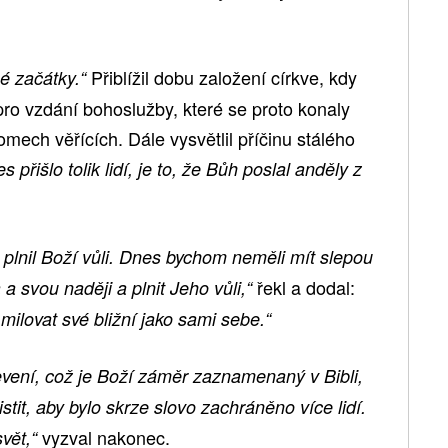
Přiblížil dobu založení církve, kdy
é začátky.“
ro vzdání bohoslužby, které se proto konaly
mech věřících. Dále vysvětlil příčinu stálého
přišlo tolik lidí, je to, že Bůh poslal anděly z
a plnil Boží vůli. Dnes bychom neměli mít slepou
řekl a dodal:
a svou naději a plnit Jeho vůli,“
milovat své bližní jako sami sebe.“
Zjevení, což je Boží záměr zaznamenaný v Bibli,
tit, aby bylo skrze slovo zachráněno více lidí.
vyzval nakonec.
svět,“