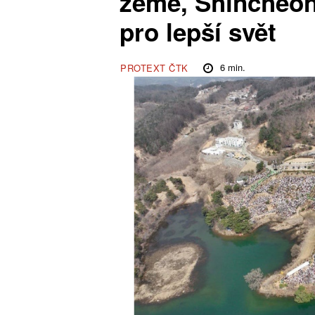
země, Shincheonj
pro lepší svět
6
min.
PROTEXT ČTK