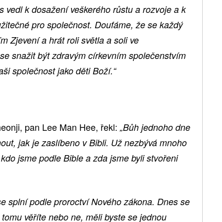
 vedl k dosažení veškerého růstu a rozvoje a k
 užitečné pro společnost. Doufáme, že se každý
 Zjevení a hrát roli světla a soli ve
 se snažit být zdravým církevním společenstvím
aši společnost jako děti Boží.“
onji, pan Lee Man Hee, řekl:
„Bůh jednoho dne
nout, jak je zaslíbeno v Bibli. Už nezbývá mnoho
do jsme podle Bible a zda jsme byli stvořeni
, se splní podle proroctví Nového zákona. Dnes se
ž tomu věříte nebo ne, měli byste se jednou