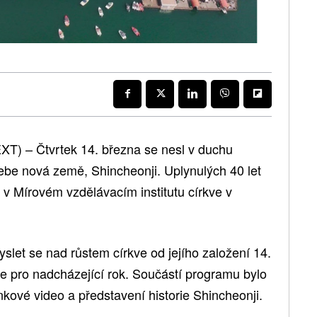
T) – Čtvrtek 14. března se nesl v duchu
nebe nová země, Shincheonji. Uplynulých 40 let
a v Mírovém vzdělávacím institutu církve v
slet se nad růstem církve od jejího založení 14.
ze pro nadcházející rok. Součástí programu bylo
ové video a představení historie Shincheonji.