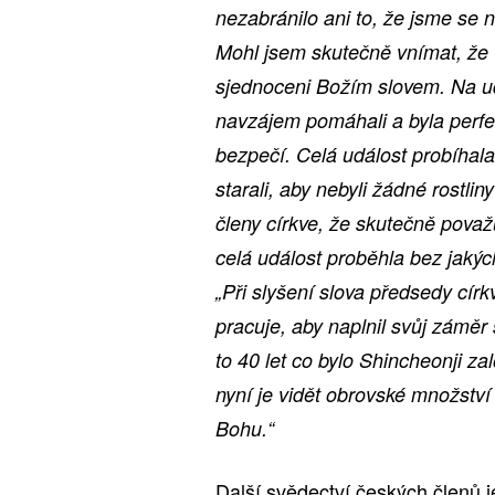
nezabránilo ani to, že jsme se 
Mohl jsem skutečně vnímat, že v
sjednoceni Božím slovem. Na udá
navzájem pomáhali a byla perfe
bezpečí. Celá událost probíhal
starali, aby nebyli žádné rost
členy církve, že skutečně pova
celá událost proběhla bez jakýc
„Při slyšení slova předsedy cír
pracuje, aby naplnil svůj záměr
to 40 let co bylo Shincheonji z
nyní je vidět obrovské množství
Bohu.“
Další svědectví českých členů j