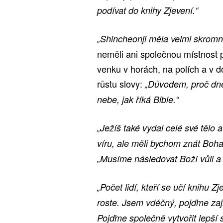
podívat do knihy Zjevení.“
„Shincheonji měla velmi skromn
neměli ani společnou místnost p
venku v horách, na polích a v do
růstu slovy:
„Důvodem, proč dnes 
nebe, jak říká Bible.“
„Ježíš také vydal celé své tělo 
víru, ale měli bychom znát Boha 
„Musíme následovat Boží vůli a 
„Počet lidí, kteří se učí knihu 
roste. Jsem vděčný, pojďme zajis
Pojďme společně vytvořit lepší 