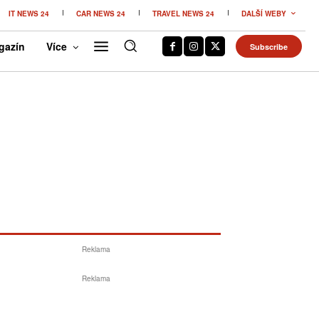
IT NEWS 24
CAR NEWS 24
TRAVEL NEWS 24
DALŠÍ WEBY
gazín
Více
Subscribe
Reklama
Reklama