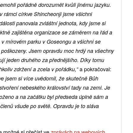
nemohli pořádně dorozumět kvůli jinému jazyku.
 rámci církve Shincheonji jsme všichni
losti panovala zvláštní jednota, kdy jsme si
ktně zajištěna organizace se záměrem na řád a
a v mírovém parku v Goseongu a všichni se
liny poškozeny. Jsem opravdu moc hrdý na všechny
žují jeden druhého za přednějšího. Díky tomu
a pokračoval:
hkoliv zdržení a zcela v pořádku,“
kve jsem si více uvědomil, že skutečně Bůh
 stvoření nebeského království tady na zemi. Je
aloženo a na začátku byl předseda úplně sám a
 členů všude po světě. Opravdu je to sláva
e možné si přečíst ve
zprávách na webových