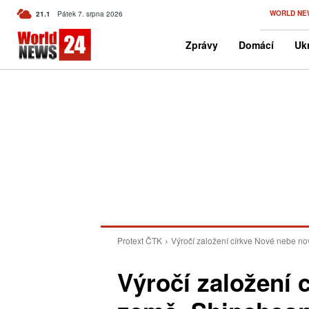
C
WORLD NE
21.1
Pátek 7. srpna 2026
Czech
Zprávy
Domácí
Ukr
Protext ČTK
Výročí založení církve Nové nebe nov
Výročí založení 