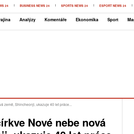
WS 24
BUSINESS NEWS 24
SPORTS NEWS 24
ESPORT NEWS 24
ajina
Analýzy
Komentáře
Ekonomika
Sport
Ma
á země, Shincheonji, ukazuje 40 let práce...
církve Nové nebe nová