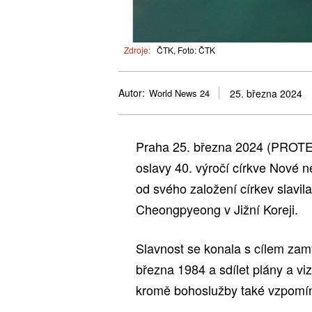
Zdroje:
ČTK, Foto: ČTK
Autor:
World News 24
25. března 2024
Praha 25. března 2024 (PROTEX
oslavy 40. výročí církve Nové 
od svého založení církev slavil
Cheongpyeong v Jižní Koreji.
Slavnost se konala s cílem zamy
března 1984 a sdílet plány a vi
kromě bohoslužby také vzpomínk