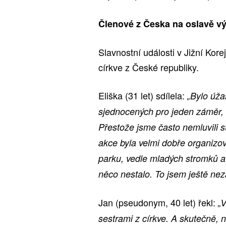
Členové z Česka na oslavě vý
Slavnostní události v Jižní Kore
církve z České republiky.
Eliška (31 let) sdílela:
„Bylo úžas
sjednocených pro jeden záměr, a
Přestože jsme často nemluvili ste
akce byla velmi dobře organizo
parku, vedle mladých stromků a 
něco nestalo. To jsem ještě neza
Jan (pseudonym, 40 let) řekl:
„V
sestrami z církve. A skutečně, 