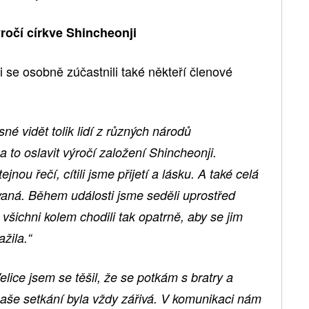
ročí církve Shincheonji
ji se osobně zúčastnili také někteří členové
né vidět tolik lidí z různých národů
 to oslavit výročí založení Shincheonji.
jnou řečí, cítili jsme přijetí a lásku. A také celá
vaná. Během události jsme seděli uprostřed
všichni kolem chodili tak opatrně, aby se jim
žila.“
elice jsem se těšil, že se potkám s bratry a
naše setkání byla vždy zářivá. V komunikaci nám