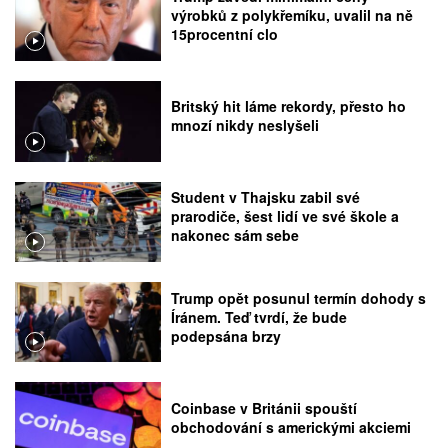
výrobků z polykřemíku, uvalil na ně
15procentní clo
Britský hit láme rekordy, přesto ho
mnozí nikdy neslyšeli
Student v Thajsku zabil své
prarodiče, šest lidí ve své škole a
nakonec sám sebe
Trump opět posunul termín dohody s
Íránem. Teď tvrdí, že bude
podepsána brzy
Coinbase v Británii spouští
obchodování s americkými akciemi