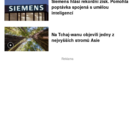
Siemens hlásí rekordní zisk. Pomohla
poptávka spojená s umělou
inteligencí
Na Tchaj-wanu objevili jedny z
nejvyšších stromů Asie
Reklama