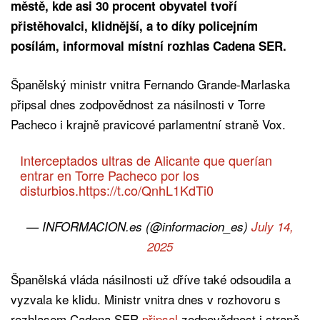
městě, kde asi 30 procent obyvatel tvoří
přistěhovalci, klidnější, a to díky policejním
posílám, informoval místní rozhlas Cadena SER.
Španělský ministr vnitra Fernando Grande-Marlaska
připsal dnes zodpovědnost za násilnosti v Torre
Pacheco i krajně pravicové parlamentní straně Vox.
Interceptados ultras de Alicante que querían
entrar en Torre Pacheco por los
disturbios.
https://t.co/QnhL1KdTi0
— INFORMACION.es (@informacion_es)
July 14,
2025
Španělská vláda násilnosti už dříve také odsoudila a
vyzvala ke klidu. Ministr vnitra dnes v rozhovoru s
rozhlasem Cadena SER
připsal
zodpovědnost i straně