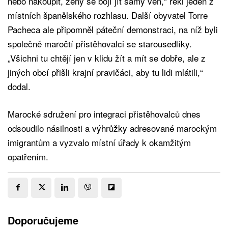
nebo nakoupit, ženy se bojí jít samy ven,“ řekl jeden z
místních španělského rozhlasu. Další obyvatel Torre
Pacheca ale připomněl páteční demonstraci, na níž byli
společně maročtí přistěhovalci se starousedlíky.
„Všichni tu chtějí jen v klidu žít a mít se dobře, ale z
jiných obcí přišli krajní pravičáci, aby tu lidi mlátili,“
dodal.
Marocké sdružení pro integraci přistěhovalců dnes
odsoudilo násilnosti a výhrůžky adresované marockým
imigrantům a vyzvalo místní úřady k okamžitým
opatřením.
Doporučujeme