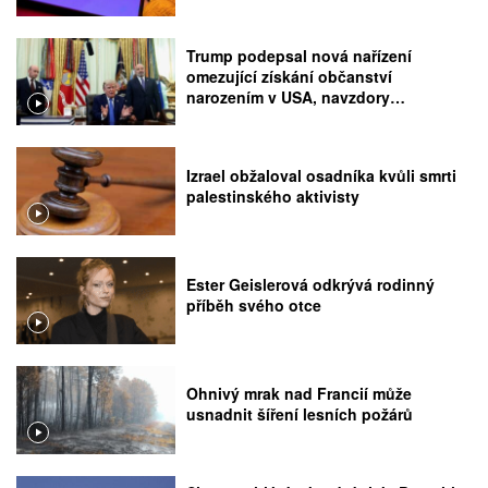
Trump podepsal nová nařízení
omezující získání občanství
narozením v USA, navzdory
rozhodnutí Nejvyššího soudu
Izrael obžaloval osadníka kvůli smrti
palestinského aktivisty
Ester Geislerová odkrývá rodinný
příběh svého otce
Ohnivý mrak nad Francií může
usnadnit šíření lesních požárů