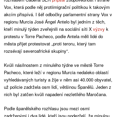
Vox, která podle něj protiimigrační politikou k takovým
akcím přispívá. I šéf odbočky parlamentní strany Vox v
regionu Murcia José Ángel Antelo byl jedním z těch,
kteří minulý týden zveřejnili na sociální síti X
výzvy
k
protestu v Torre Pacheco, podle Antela měli lidé do
města přijet protestovat „proti teroru, který tam
rozsévají severoafrické skupiny“.
Kvůli násilnostem z minulého týdne ve městě Torre
Pacheco, které leží v regionu Murcia nedaleko oblastí
vyhledávaných turisty a žije v něm asi 40.000 obyvatel,
už policie zadržela osm lidí, většinou Španělů. Jeden z
nich byl zatčen kvůli napadení nezletilého Maročana.
Podle španělského rozhlasu jsou mezi osmi
zadrženými i dva lidé, kteří jsou podezřelí, že minulou