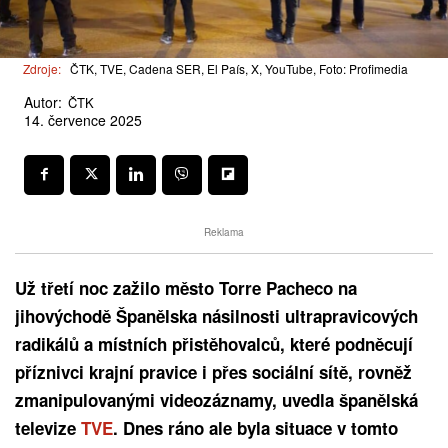
Zdroje:
ČTK, TVE, Cadena SER, El País, X, YouTube, Foto: Profimedia
Autor:
ČTK
14. července 2025
Reklama
Už třetí noc zažilo město Torre Pacheco na
jihovýchodě Španělska násilnosti ultrapravicových
radikálů a místních přistěhovalců, které podněcují
příznivci krajní pravice i přes sociální sítě, rovněž
zmanipulovanými videozáznamy, uvedla španělská
televize
TVE
. Dnes ráno ale byla situace v tomto