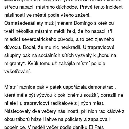
středu napadli místního důchodce. Právě tento incident
násilností ve městě podle všeho zažehl.
Osmašedesátiletý muž jménem Domingo s oteklou
tváří několika místním médií řekl, že ho napadli tři
mladící severoafrického původu, a to bez zjevného
důvodu. Dodal, že mu nic neukradli. Ultrapravicové
skupiny pak na sociálních sítích vyzvaly k „honu na
migranty“. Kvůli tomu už zahájila místní policie
vyšetřování.
Místní radnice pak v pátek uspořádala demonstraci,
která měla být výzvou k poklidnému soužití, dorazili na
ni ale i ultrapravicoví radikálové z jiných měst.
Následovaly dva večery násilností, při nich radikálové z
obou táborů házeli lahve na policisty a zapalovali
popelnice. V neděli večer podle deníku El País