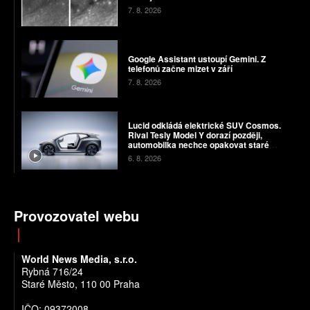
7. 8. 2026
Google Assistant ustoupí Gemini. Z
telefonů začne mizet v září
7. 8. 2026
Lucid odkládá elektrické SUV Cosmos.
Rival Tesly Model Y dorazí později,
automobilka nechce opakovat staré
chyby
6. 8. 2026
Provozovatel webu
World News Media, s.r.o.
Rybná 716/24
Staré Město, 110 00 Praha
IČO: 09372008