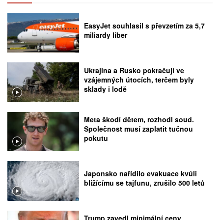
EasyJet souhlasil s převzetím za 5,7
miliardy liber
Ukrajina a Rusko pokračují ve
vzájemných útocích, terčem byly
sklady i lodě
Meta škodí dětem, rozhodl soud.
Společnost musí zaplatit tučnou
pokutu
Japonsko nařídilo evakuace kvůli
blížícímu se tajfunu, zrušilo 500 letů
Trump zavedl minimální ceny