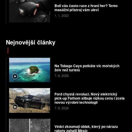
Bolí vás často ruce z hraní her? Tento
masážní přístroj vám uleví
1. 1. 2022
Nejnovější články
Na Tobago Cays potkáte víc mořských
želv než turistů
7. 8. 2026
Ford chystá revoluci. Nový elektrický
pick-up Fathom slibuje nízkou cenu i zcela
novou výrobní technologii
7. 8. 2026
Vědci zkoumají oblak, který po nárazu
rakety zahalil Měsíc