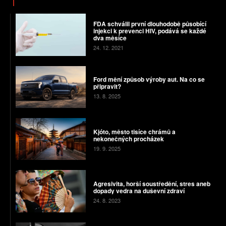
FDA schválil první dlouhodobě působící
injekci k prevenci HIV, podává se každé
dva měsíce
24. 12. 2021
Ford mění způsob výroby aut. Na co se
připravit?
13. 8. 2025
Kjóto, město tisíce chrámů a
nekonečných procházek
19. 9. 2025
Agresivita, horší soustředění, stres aneb
dopady vedra na duševní zdraví
24. 8. 2023