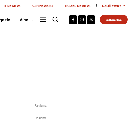
IT NEWS 24
CAR NEWS 24
TRAVEL NEWS 24
DALŠÍ WEBY
gazín
Více
Subscribe
Reklama
Reklama