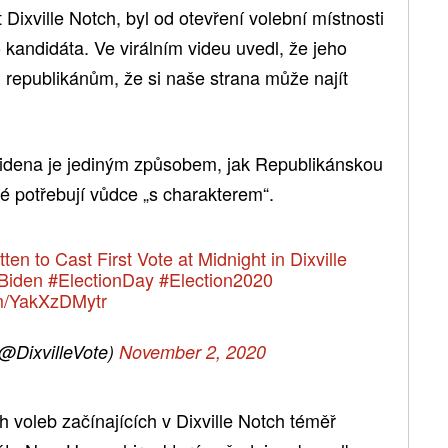
 Dixville Notch, byl od otevření volební místnosti
kandidáta. Ve virálním videu uvedl, že jeho
 republikánům, že si naše strana může najít
Bidena je jediným způsobem, jak Republikánskou
é potřebují vůdce „s charakterem“.
ten to Cast First Vote at Midnight in Dixville
Biden
#ElectionDay
#Election2020
om/YakXzDMytr
(@DixvilleVote)
November 2, 2020
h voleb začínajících v Dixville Notch téměř