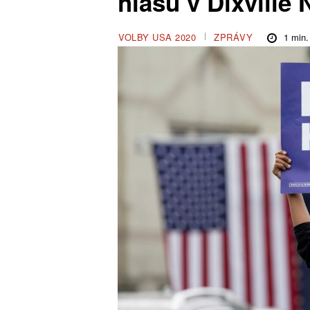
hlasů v Dixville 
1
min.
VOLBY USA 2020
ZPRÁVY