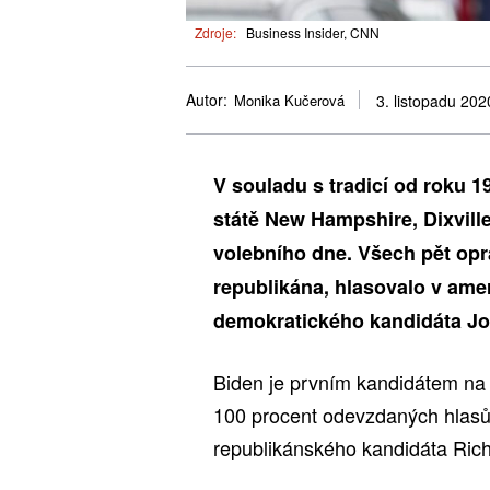
Zdroje:
Business Insider, CNN
Autor:
Monika Kučerová
3. listopadu 202
V souladu s tradicí od roku 1
státě New Hampshire, Dixville
volebního dne. Všech pět opr
republikána, hlasovalo v ame
demokratického kandidáta Jo
Biden je prvním kandidátem na p
100 procent odevzdaných hlasů 
republikánského kandidáta Ric