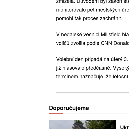
zmizela. Důvodem byl zákon st
monitorovalo pět městských úře
pomohl tak proces zachránit.
V nedaleké vesnici Millsfield h
voličů zvolila podle CNN Donal
Volební den připadá na úterý 3
již hlasovalo předčasně. Vysok
termínem naznačuje, že letošní
Doporučujeme
Ukr