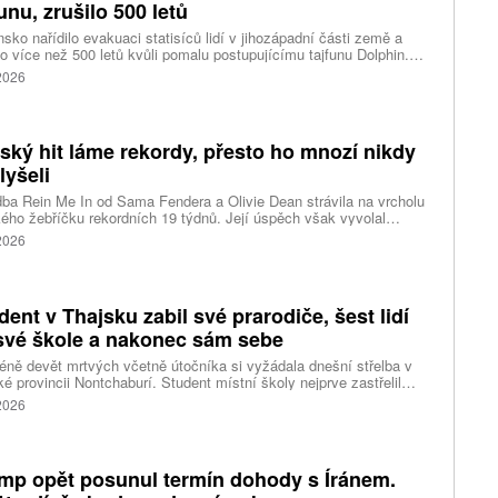
funu, zrušilo 500 letů
sko nařídilo evakuaci statisíců lidí v jihozápadní části země a
lo více než 500 letů kvůli pomalu postupujícímu tajfunu Dolphin.
 meteorologů přinese tajfun do oblasti silný vítr, prudký déšť a
 2026
é vlny, píše agentura Reuters. Dolphin je tajfunem první, tedy
abší kategorie s maximální rychlostí větru 144 kilometrů v hodině
árazy dosahujícími téměř 200 kilometrů v hodině. Blíží se k
ci ostrovů mezi oblasti Kjúšú a prefekturou Okinawa, uvedla
tský hit láme rekordy, přesto ho mnozí nikdy
ská meteorologická agentura (JMA).
lyšeli
ba Rein Me In od Sama Fendera a Olivie Dean strávila na vrcholu
kého žebříčku rekordních 19 týdnů. Její úspěch však vyvolal
anou reakci. Řada lidí tvrdí, že píseň nikdy neslyšela. Hudební
 2026
se totiž rozdělil do menších skupin, které poslouchají úplně jiné
dent v Thajsku zabil své prarodiče, šest lidí
své škole a nakonec sám sebe
ně devět mrtvých včetně útočníka si vyžádala dnešní střelba v
ké provincii Nontchaburí. Student místní školy nejprve zastřelil
lí svého dědečka oba prarodiče a pak se vydal do školy, kde zabil
 2026
čitele a tři žáky, dalších 15 lidí zranil a nakonec spáchal
raždu. Jeho motiv zatím není znám, informovaly tiskové
ury s odvoláním na thajskou policii a úřady.
mp opět posunul termín dohody s Íránem.