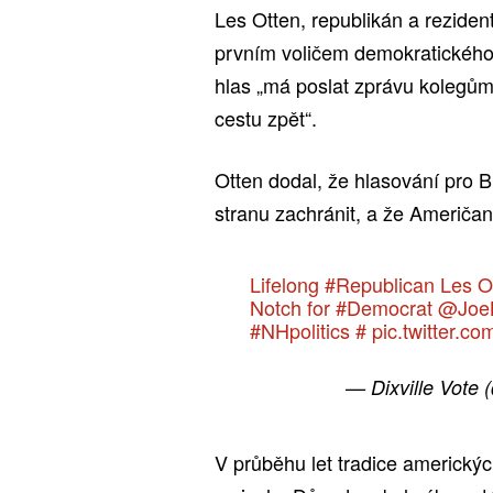
Les Otten, republikán a rezident
prvním voličem demokratického 
hlas „má poslat zprávu kolegům
cestu zpět“.
Otten dodal, že hlasování pro 
stranu zachránit, a že Američan
Lifelong
#Republican
Les Ot
Notch for
#Democrat
@Joe
#NHpolitics
#
pic.twitter.c
— Dixville Vote 
V průběhu let tradice americkýc