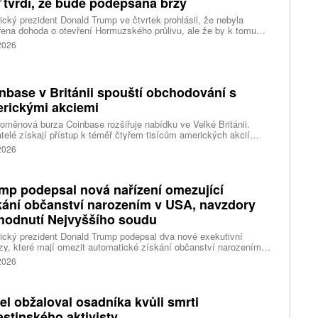
 tvrdí, že bude podepsána brzy
cký prezident Donald Trump ve čtvrtek prohlásil, že nebyla
ena dohoda o otevření Hormuzského průlivu, ale že by k tomu
 dojít brzy. Írán je mezitím nadosah dohody o tranzitu v úžině
 2026
ánem, která může pro Trumpa představovat problém.
nbase v Británii spouští obchodování s
rickými akciemi
oměnová burza Coinbase rozšiřuje nabídku ve Velké Británii.
telé získají přístup k téměř čtyřem tisícům amerických akcií
 v aplikaci, ve které spravují kryptoměny a běžné peníze.
 2026
mp podepsal nová nařízení omezující
kání občanství narozením v USA, navzdory
hodnutí Nejvyššího soudu
cký prezident Donald Trump podepsal dva nové exekutivní
zy, které mají omezit automatické získání občanství narozením
emí Spojených států. Přichází s nimi jen několik týdnů poté, co
 2026
šší soud odmítl jeho předchozí pokus.
ael obžaloval osadníka kvůli smrti
estinského aktivisty