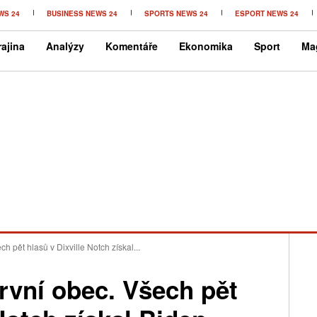
WS 24
BUSINESS NEWS 24
SPORTS NEWS 24
ESPORT NEWS 24
ajina
Analýzy
Komentáře
Ekonomika
Sport
Ma
h pět hlasů v Dixville Notch získal...
rvní obec. Všech pět