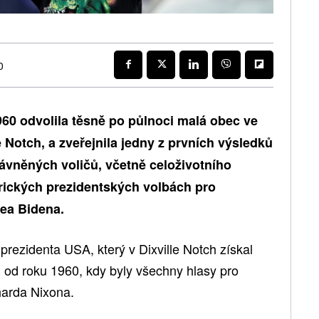
0
960 odvolila
těsně po půlnoci
malá obec ve
 Notch, a zveřejnila jedny z prvních výsledků
ávněných voličů, včetně celoživotního
rických prezidentských volbách pro
ea Bidena.
rezidenta USA, který v Dixville Notch získal
od roku 1960, kdy byly všechny hlasy pro
harda Nixona.