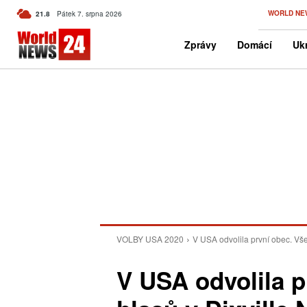
C
WORLD NE
21.8
Pátek 7. srpna 2026
Czech
Zprávy
Domácí
Ukr
VOLBY USA 2020
V USA odvolila první obec. Všec
V USA odvolila p