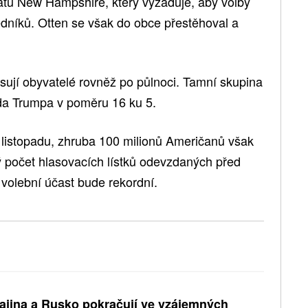
átu New Hampshire, který vyžaduje, aby volby
dníků. Otten se však do obce přestěhoval a
lasují obyvatelé rovněž po půlnoci. Tamní skupina
da Trumpa v poměru 16 ku 5.
. listopadu, zhruba 100 milionů Američanů však
ý počet hlasovacích lístků odevzdaných před
 volební účast bude rekordní.
ajina a Rusko pokračují ve vzájemných