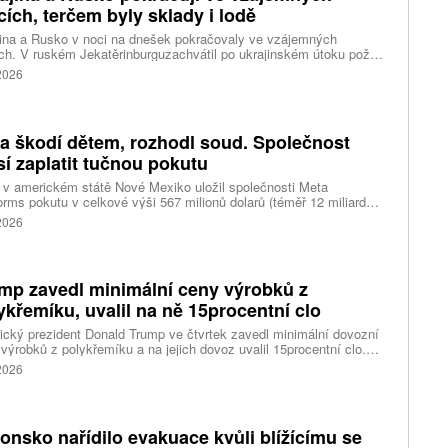
cích, terčem byly sklady i lodě
ina a Rusko v noci na dnešek pokračovaly ve vzájemných
ch. V ruském Jekatěrinburguzachvátil po ukrajinském útoku požár
tické centrum ruského internetového prodejce Wildberries.
 2026
čnost o tom informovala bez podrobností na síti Telegram.
k ruské dronové útoky podle ukrajinských úřadů způsobily požár
ělských skladů v obci Balaklija v Charkovské oblasti na východě
iny, napsal Reuters.
a škodí dětem, rozhodl soud. Společnost
í zaplatit tučnou pokutu
v americkém státě Nové Mexiko uložil společnosti Meta
orms pokutu v celkové výši 567 milionů dolarů (téměř 12 miliard
) za újmu, kterou její platformy Facebook a Instagram působí
 2026
ým lidem. Firma musí změnit způsob ověřování věku.
mp zavedl minimální ceny výrobků z
ykřemíku, uvalil na ně 15procentní clo
cký prezident Donald Trump ve čtvrtek zavedl minimální dovozní
výrobků z polykřemíku a na jejich dovoz uvalil 15procentní clo.
řemík se používá při výrobě polovodičů a je hlavní složkou
 2026
oltaických panelů, jeho největším světovým producentem je Čína.
 chce opatřeními podpořit domácí dodavatelské řetězce pro
u čipů a solárních panelů, a posílit tak pozici Spojených států v
ření s Čínou v oblasti umělé inteligence (AI) a energetiky, uvedla
onsko nařídilo evakuace kvůli blížícímu se
ura Reuters.