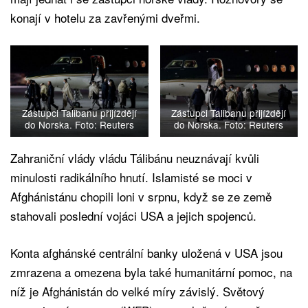
konají v hotelu za zavřenými dveřmi.
Zástupci Talibanu přijíždějí
Zástupci Talibanu přijíždějí
do Norska. Foto: Reuters
do Norska. Foto: Reuters
Zahraniční vlády vládu Tálibánu neuznávají kvůli
minulosti radikálního hnutí. Islamisté se moci v
Afghánistánu chopili loni v srpnu, když se ze země
stahovali poslední vojáci USA a jejich spojenců.
Konta afghánské centrální banky uložená v USA jsou
zmrazena a omezena byla také humanitární pomoc, na
níž je Afghánistán do velké míry závislý. Světový