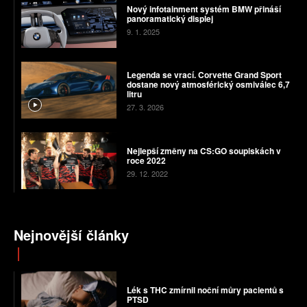
Nový infotainment systém BMW přináší
panoramatický displej
9. 1. 2025
Legenda se vrací. Corvette Grand Sport
dostane nový atmosférický osmiválec 6,7
litru
27. 3. 2026
Nejlepší změny na CS:GO soupiskách v
roce 2022
29. 12. 2022
Nejnovější články
Lék s THC zmírnil noční můry pacientů s
PTSD