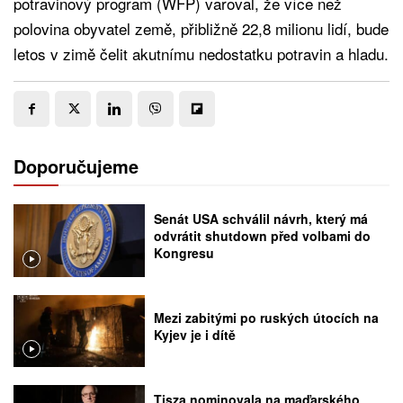
potravinový program (WFP) varoval, že více než
polovina obyvatel země, přibližně 22,8 milionu lidí, bude
letos v zimě čelit akutnímu nedostatku potravin a hladu.
Doporučujeme
Senát USA schválil návrh, který má
odvrátit shutdown před volbami do
Kongresu
Mezi zabitými po ruských útocích na
Kyjev je i dítě
Tisza nominovala na maďarského