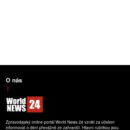
O nás
Zpravodajský online portál World News 24 vznikl za účelem
informovat o dění převážně ze zahraničí. Hlavní rubrikou jsou