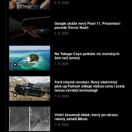
8. 8. 2026
Google ukáže nový Pixel 11. Prezentaci
povede Trevor Noah
8. 8. 2026
Na Tobago Cays potkáte víc mořských
želv než turistů
7. 8. 2026
Ford chystá revoluci. Nový elektrický
pick-up Fathom slibuje nízkou cenu i zcela
novou výrobní technologii
7. 8. 2026
Vědci zkoumají oblak, který po nárazu
rakety zahalil Měsíc
7. 8. 2026