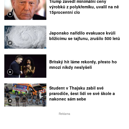
Trump zavedl minimální ceny
výrobků z polykřemíku, uvalil na ně
15procentní clo
Japonsko nařídilo evakuace kvůli
blížícímu se tajfunu, zrušilo 500 letů
Britský hit láme rekordy, přesto ho
mnozí nikdy neslyšeli
Student v Thajsku zabil své
prarodiče, šest lidí ve své škole a
nakonec sám sebe
Reklama