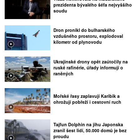
prezidenta bývalého šéfa nejvyššího
soudu
Dron pronikl do bulharského
vzdušného prostoru, explodoval
kilometr od plynovodu
Ukrajinské drony opět zaútočily na
ruské rafinérie, úřady informují o
raněných
Mořské řasy zaplavují Karibik a
ohrožují pobřeží i cestovní ruch
Tajfun Dolphin na jihu Japonska
zranil šest lidí, 50.000 domů je bez
proudu