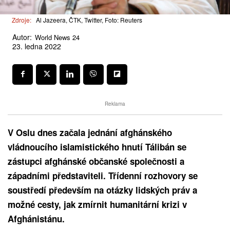
Zdroje:
Al Jazeera, ČTK, Twitter, Foto: Reuters
Autor:
World News 24
23. ledna 2022
Reklama
V Oslu dnes začala jednání afghánského
vládnoucího islamistického hnutí Tálibán se
zástupci afghánské občanské společnosti a
západními představiteli. Třídenní rozhovory se
soustředí především na otázky lidských práv a
možné cesty, jak zmírnit humanitární krizi v
Afghánistánu.