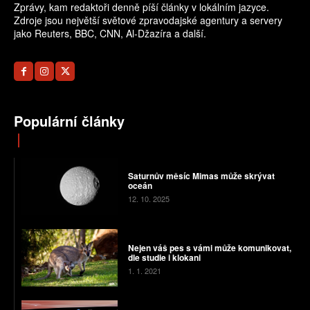
Zprávy, kam redaktoři denně píší články v lokálním jazyce.
Zdroje jsou největší světové zpravodajské agentury a servery
jako Reuters, BBC, CNN, Al-Džazíra a další.
Populární články
Saturnův měsíc Mimas může skrývat
oceán
12. 10. 2025
Nejen váš pes s vámi může komunikovat,
dle studie i klokani
1. 1. 2021