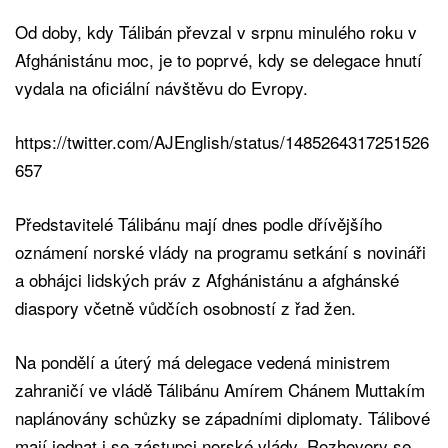
Od doby, kdy Tálibán převzal v srpnu minulého roku v
Afghánistánu moc, je to poprvé, kdy se delegace hnutí
vydala na oficiální návštěvu do Evropy.
https://twitter.com/AJEnglish/status/1485264317251526
657
Představitelé Tálibánu mají dnes podle dřívějšího
oznámení norské vlády na programu setkání s novináři
a obhájci lidských práv z Afghánistánu a afghánské
diaspory včetně vůdčích osobností z řad žen.
Na pondělí a úterý má delegace vedená ministrem
zahraničí ve vládě Tálibánu Amírem Chánem Muttakím
naplánovány schůzky se západními diplomaty. Tálibové
mají jednat i se zástupci norské vlády. Rozhovory se