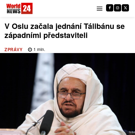
V Oslu začala jednání Tálibánu se
západními představiteli
1
min.
ZPRÁVY