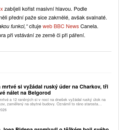
ex
zabíjeli kořist masivní hlavou. Podle
měli přední paže sice zakrnělé, avšak svalnaté.
cituje
web BBC News
Canela.
kou funkci,“
ra při vstávání ze země či při páření.
 mrtvé si vyžádal ruský úder na Charkov, tři
vé nálet na Belgorod
rtvé a 12 raněných si v noci na dnešek vyžádal ruský útok na
ov, zaměřený na obytné budovy. Oznámil to ráno starosta
ho největšího ukrajinského města Ihor Terechov. Téměř dvě
 2026
ky raněných měl za následek ruský útok na Oděsu a
opetrovskou oblast, uvedly ukrajinské úřady. Tři lidé přišli o život
utrpělo zranění při rozsáhlém náletu ukrajinských dronů na
rod na západě Ruska, upřesnil úřadující gubernátor regionu
 Joea Bidena promluvil o těžkém boji svého
ndr Šuvajev, který původně informoval o 13 raněných, včetně