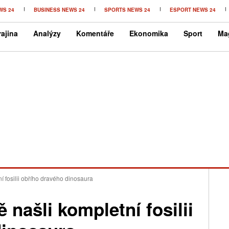
WS 24
BUSINESS NEWS 24
SPORTS NEWS 24
ESPORT NEWS 24
ajina
Analýzy
Komentáře
Ekonomika
Sport
Ma
í fosilii obřího dravého dinosaura
 našli kompletní fosilii