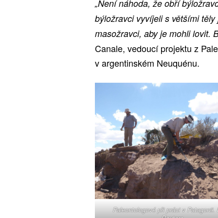
„Není náhoda, že obří býložravc
býložravci vyvíjeli s většími těl
masožravci, aby je mohli lovit. B
Canale, vedoucí projektu z Pa
v argentinském Neuquénu.
Paleontologové při práci v Patagonii. 
Reuters