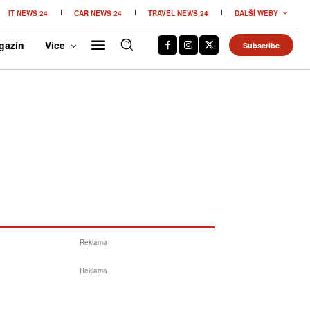
IT NEWS 24
CAR NEWS 24
TRAVEL NEWS 24
DALŠÍ WEBY
gazín
Více
Subscribe
Reklama
Reklama