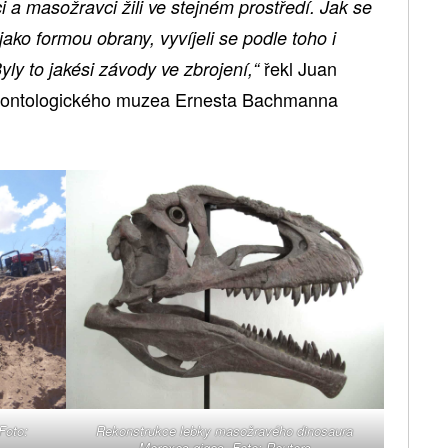
i a masožravci žili ve stejném prostředí. Jak se
y jako formou obrany, vyvíjeli se podle toho i
řekl Juan
yly to jakési závody ve zbrojení,“
leontologického muzea Ernesta Bachmanna
Foto:
Rekonstrukce lebky masožravého dinosaura
Meraxes gigas. Foto: Reuters