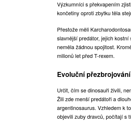
Výzkumníci s překvapením zjistil
končetiny oproti zbytku těla ste
Přestože měli Karcharodontosaur
slavnější predátor, jejich kostní
neměla žádnou spojitost. Kromě
milionů let před T-rexem.
Evoluční přezbrojování
Určit, čím se dinosauři živili, 
Žili zde menší predátoři a dlouh
argentinosaurus. Vzhledem k tom
objevili zuby dravců, počítají s t