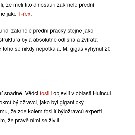
i, že měli tito dinosauři zakrnělé přední
jně jako
T-rex
.
idi zakrnělé přední pracky stejně jako
 struktura byla absolutně odlišná a zvířata
 toho se nikdy nepotkala. M. gigas vyhynul 20
není snadné. Vědci
fosilii
objevili v oblasti Huincul.
okrcí býložravci, jako byl gigantický
u, že zde kolem fosilií býložravců experti
ím, že právě nimi se živili.