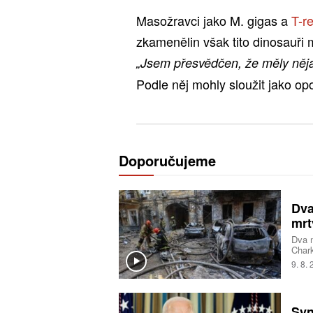
Masožravci jako M. gigas a
T-r
zkamenělin však tito dinosauři 
„Jsem přesvědčen, že měly něja
Podle něj mohly sloužit jako opo
Doporučujeme
Dva
mrt
Dva m
Chark
druhé
9. 8.
desít
Dněpr
a 25 
Belgo
Syn
Alexa