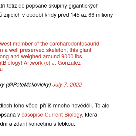
ří totiž do popsané skupiny gigantických
žijících v období křídy před 145 až 66 miliony
ewest member of the carcharodontosaurid
n a well preserved skeleton, this giant
 long and weighed around 9000 lbs.
tBiology
! Artwork (c) J. Gonzalez
u
ky (@PeteMakovicky)
July 7, 2022
idlech toho vědci příliš mnoho nevěděli. To ale
popsaná v
časopise Current Biology
, která
dní a zdaní končetinu s lebkou.