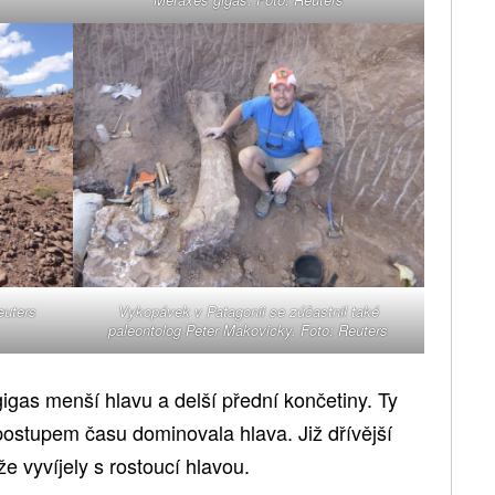
euters
Vykopávek v Patagonii se zúčastnil také
paleontolog Peter Makovicky. Foto: Reuters
igas menší hlavu a delší přední končetiny. Ty
e postupem času dominovala hlava. Již dřívější
že vyvíjely s rostoucí hlavou.