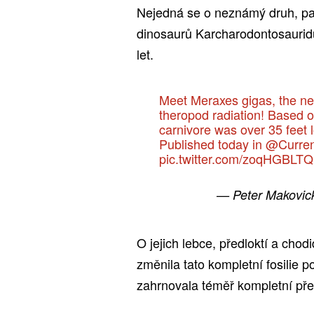
Nejedná se o neznámý druh, pat
dinosaurů Karcharodontosauridů 
let.
Meet Meraxes gigas, the n
theropod radiation! Based o
carnivore was over 35 feet
Published today in
@Curren
pic.twitter.com/zoqHGBLTQ
— Peter Makovic
O jejich lebce, předloktí a chod
změnila tato kompletní fosilie 
zahrnovala téměř kompletní pře