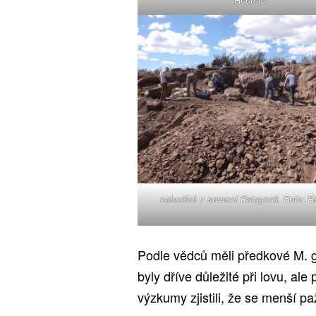
naleziště v severní Patagonii. Foto: R
Podle vědců měli předkové M. g
byly dříve důležité při lovu, al
výzkumy zjistili, že se menší pa