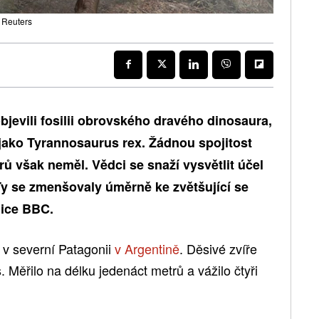
: Reuters
jevili fosilii obrovského dravého dinosaura,
 jako Tyrannosaurus rex. Žádnou spojitost
ů však neměl. Vědci se snaží vysvětlit účel
Ty se zmenšovaly úměrně ke zvětšující se
nice BBC.
i v severní Patagonii
v Argentině
. Děsivé zvíře
 Měřilo na délku jedenáct metrů a vážilo čtyři