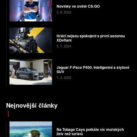
Novinky ve světě CS:GO
3. 8. 2022
Hráči nejsou spokojeni s první sezonou
XDefiant
5. 7. 2024
Jaguar F-Pace P400. Inteligentní a stylové
SUV
1. 3. 2022
Nejnovější články
Na Tobago Cays potkáte víc mořských
želv než turistů