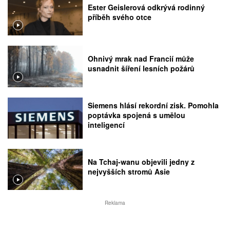
Ester Geislerová odkrývá rodinný
příběh svého otce
Ohnivý mrak nad Francií může
usnadnit šíření lesních požárů
Siemens hlásí rekordní zisk. Pomohla
poptávka spojená s umělou
inteligencí
Na Tchaj-wanu objevili jedny z
nejvyšších stromů Asie
Reklama