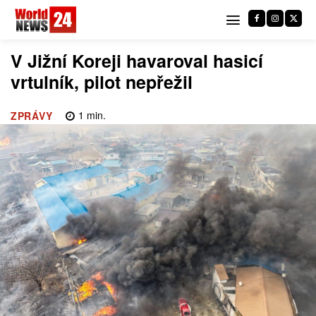
V Jižní Koreji havaroval hasicí
vrtulník, pilot nepřežil
1
min.
ZPRÁVY