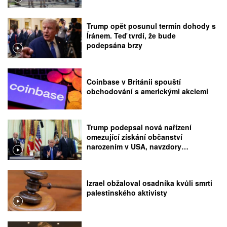
Trump opět posunul termín dohody s
Íránem. Teď tvrdí, že bude
podepsána brzy
Coinbase v Británii spouští
obchodování s americkými akciemi
Trump podepsal nová nařízení
omezující získání občanství
narozením v USA, navzdory
rozhodnutí Nejvyššího soudu
Izrael obžaloval osadníka kvůli smrti
palestinského aktivisty