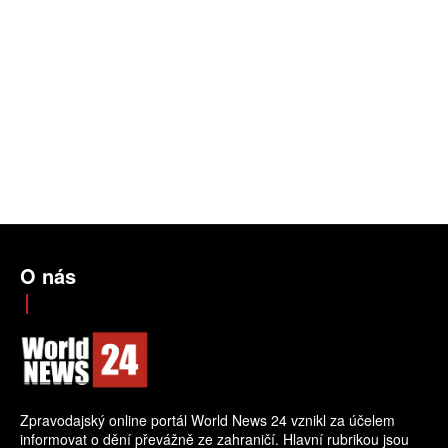
O nás
Zpravodajský online portál World News 24 vznikl za účelem
informovat o dění převážně ze zahraničí. Hlavní rubrikou jsou