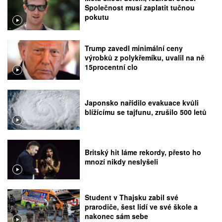
Společnost musí zaplatit tučnou
pokutu
Trump zavedl minimální ceny
výrobků z polykřemíku, uvalil na ně
15procentní clo
Japonsko nařídilo evakuace kvůli
blížícímu se tajfunu, zrušilo 500 letů
Britský hit láme rekordy, přesto ho
mnozí nikdy neslyšeli
Student v Thajsku zabil své
prarodiče, šest lidí ve své škole a
nakonec sám sebe