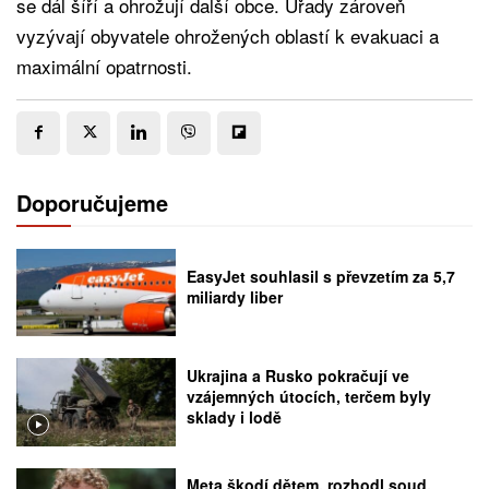
se dál šíří a ohrožují další obce. Úřady zároveň
vyzývají obyvatele ohrožených oblastí k evakuaci a
maximální opatrnosti.
Doporučujeme
EasyJet souhlasil s převzetím za 5,7
miliardy liber
Ukrajina a Rusko pokračují ve
vzájemných útocích, terčem byly
sklady i lodě
Meta škodí dětem, rozhodl soud.