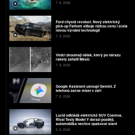
7. 8. 2026
Ford chystá revoluci. Nový elektrický
pick-up Fathom slibuje nízkou cenu i zcela
novou výrobní technologii
7. 8. 2026
Vědci zkoumají oblak, který po nárazu
rakety zahalil Měsíc
7. 8. 2026
Google Assistant ustoupí Gemini. Z
telefonů začne mizet v září
7. 8. 2026
Lucid odkládá elektrické SUV Cosmos.
Rival Tesly Model Y dorazí později,
automobilka nechce opakovat staré
chyby
6. 8. 2026