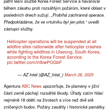
patřil lesní službě Korea Forest Service a havaroval
během zásahu proti rozsáhlým požárům, které oblast v
posledních dnech sužují.
„Probíhá záchranná operace.
uvedli
Předpokládáme, že ve vrtulníku byl jen pilot,“
zástupci služby.
Helicopter operations will be suspended at all
wildfire sites nationwide after helicopter crashes
while fighting wildfires in Uiseong, South Korea,
according to the Korea Forest Service.
pic.twitter.com/intbwPOGbF
— AZ Intel (@AZ_Intel_)
March 26, 2025
Agentura
ABC News
upozorňuje, že plameny v jižní
části země páchají rozsáhlé škody. Úřady zatím hlásí
nejméně 18 obětí na životech a více než dvě stě
zničených budov. Požáry zasáhly i historické památky.