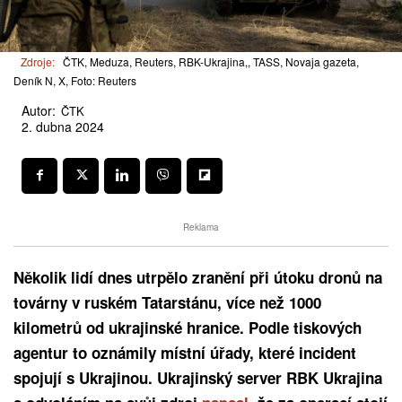
Zdroje:
ČTK, Meduza, Reuters, RBK-Ukrajina,, TASS, Novaja gazeta,
Deník N, X, Foto: Reuters
Autor:
ČTK
2. dubna 2024
Reklama
Několik lidí dnes utrpělo zranění při útoku dronů na
továrny v ruském Tatarstánu, více než 1000
kilometrů od ukrajinské hranice. Podle tiskových
agentur to oznámily místní úřady, které incident
spojují s Ukrajinou. Ukrajinský server RBK Ukrajina