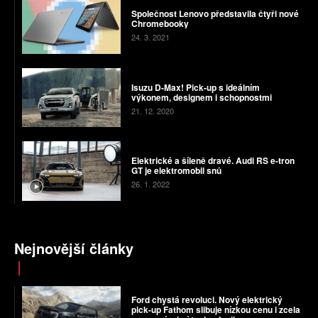
Společnost Lenovo představila čtyři nové
Chromebooky
24. 3. 2021
Isuzu D-Max! Pick-up s ideálním
výkonem, designem i schopnostmi
21. 12. 2020
Elektrické a šíleně dravé. Audi RS e-tron
GT je elektromobil snů
26. 1. 2022
Nejnovější články
Ford chystá revoluci. Nový elektrický
pick-up Fathom slibuje nízkou cenu i zcela