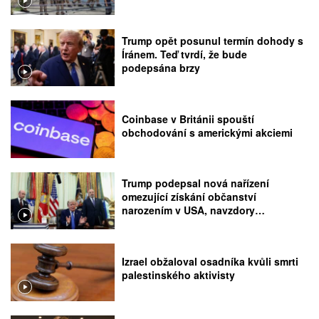
Trump opět posunul termín dohody s
Íránem. Teď tvrdí, že bude
podepsána brzy
Coinbase v Británii spouští
obchodování s americkými akciemi
Trump podepsal nová nařízení
omezující získání občanství
narozením v USA, navzdory
rozhodnutí Nejvyššího soudu
Izrael obžaloval osadníka kvůli smrti
palestinského aktivisty