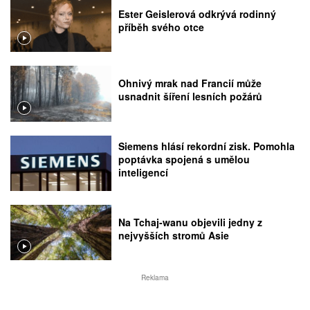
Ester Geislerová odkrývá rodinný
příběh svého otce
Ohnivý mrak nad Francií může
usnadnit šíření lesních požárů
Siemens hlásí rekordní zisk. Pomohla
poptávka spojená s umělou
inteligencí
Na Tchaj-wanu objevili jedny z
nejvyšších stromů Asie
Reklama