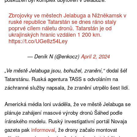
Zbrojovky ve městech Jelabuga a Nižněkamsk v
ruské republice Tatarstán se dnes ráno staly
poprvé cílem náletu dronů. Tatarstán je od
ukrajinských hranic vzdálen 1 200 km.
https://t.co/UGe8z54Ley
— Deník N (@enkocz)
April 2, 2024
dodal šéf
„Ve městě Jelabuga jsou, bohužel, zranění,“
Tatarstánu. Ruská agentura TASS s odvoláním na
záchranné služby napsala, že zranění utrpělo šest lidí.
Americká média loni uváděla, že ve městě Jelabuga se
plánuje zahájení masové výroby dronů Šáhed podle
íránského modelu. Ruský investigativní portál Novaja
gazeta pak
informoval
, že drony začalo montovat