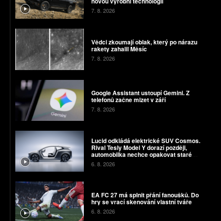
novou výrobní technologii
7. 8. 2026
Vědci zkoumají oblak, který po nárazu
rakety zahalil Měsíc
7. 8. 2026
Google Assistant ustoupí Gemini. Z
telefonů začne mizet v září
7. 8. 2026
Lucid odkládá elektrické SUV Cosmos.
Rival Tesly Model Y dorazí později,
automobilka nechce opakovat staré
chyby
6. 8. 2026
EA FC 27 má splnit přání fanoušků. Do
hry se vrací skenování vlastní tváře
6. 8. 2026