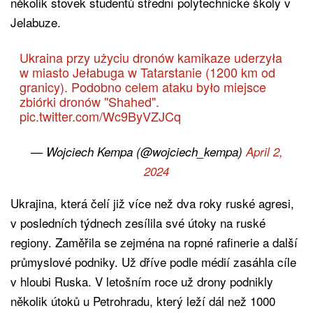
několik stovek studentů střední polytechnické školy v
Jelabuze.
Ukraina przy użyciu dronów kamikaze uderzyła
w miasto Jełabuga w Tatarstanie (1200 km od
granicy). Podobno celem ataku było miejsce
zbiórki dronów "Shahed".
pic.twitter.com/Wc9ByVZJCq
— Wojciech Kempa (@wojciech_kempa)
April 2,
2024
Ukrajina, která čelí již více než dva roky ruské agresi,
v posledních týdnech zesílila své útoky na ruské
regiony. Zaměřila se zejména na ropné rafinerie a další
průmyslové podniky. Už dříve podle médií zasáhla cíle
v hloubi Ruska. V letošním roce už drony podnikly
několik útoků u Petrohradu, který leží dál než 1000