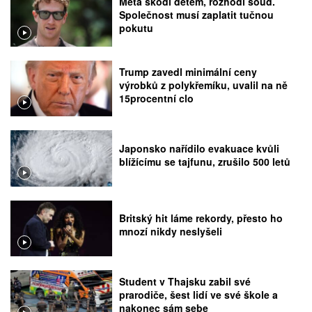
Meta škodí dětem, rozhodl soud.
Společnost musí zaplatit tučnou
pokutu
Trump zavedl minimální ceny
výrobků z polykřemíku, uvalil na ně
15procentní clo
Japonsko nařídilo evakuace kvůli
blížícímu se tajfunu, zrušilo 500 letů
Britský hit láme rekordy, přesto ho
mnozí nikdy neslyšeli
Student v Thajsku zabil své
prarodiče, šest lidí ve své škole a
nakonec sám sebe