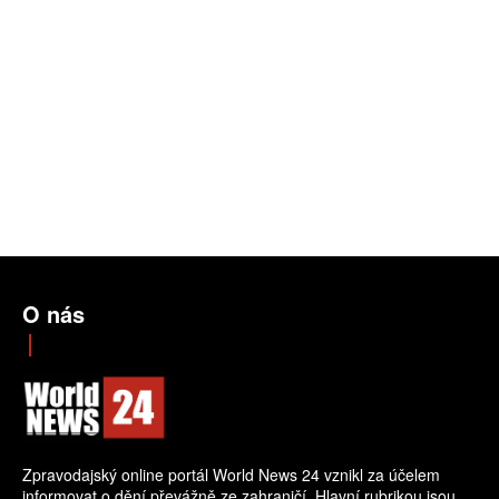
O nás
Zpravodajský online portál World News 24 vznikl za účelem
informovat o dění převážně ze zahraničí. Hlavní rubrikou jsou