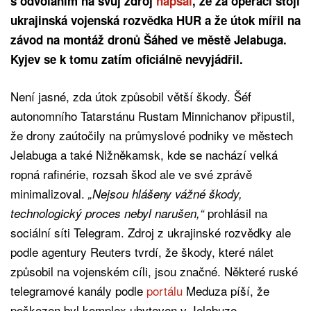
s odvoláním na svůj zdroj
napsal
, že za operací stojí
ukrajinská vojenská rozvědka HUR a že útok mířil na
závod na montáž dronů Šáhed ve městě Jelabuga.
Kyjev se k tomu zatím oficiálně nevyjádřil.
Není jasné, zda útok způsobil větší škody. Šéf
autonomního Tatarstánu Rustam Minnichanov připustil,
že drony zaútočily na průmyslové podniky ve městech
Jelabuga a také Nižněkamsk, kde se nachází velká
ropná rafinérie, rozsah škod ale ve své zprávě
minimalizoval.
„Nejsou hlášeny vážné škody,
prohlásil na
technologický proces nebyl narušen,“
sociální síti Telegram. Zdroj z ukrajinské rozvědky ale
podle agentury Reuters tvrdí, že škody, které nálet
způsobil na vojenském cíli, jsou značné. Některé ruské
telegramové kanály podle
portálu
Meduza píší, že
poškozen byl komplex ubytoven v Jelabuze.