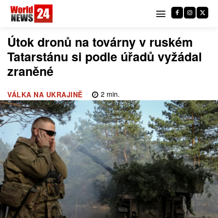
Útok dronů na továrny v ruském
Tatarstánu si podle úřadů vyžádal
zraněné
2
min.
VÁLKA NA UKRAJINĚ