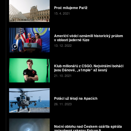
Proč milujeme Paříž
15. 4. 2021
Američtí vědci oznámili historický průlom
v oblasti jaderné fúze
13. 12. 2022
Klub milionářů z CSGO. Největšími boháči
jsou Dánové, „s1mple“ až šestý
21. 10. 2021
Poláci už létají na Apačích
26. 11. 2023
Noční oblohu nad Českem ozářila spirála
způsobená raketou Falcon 9