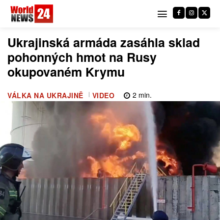
Ukrajinská armáda zasáhla sklad
pohonných hmot na Rusy
okupovaném Krymu
2
min.
VÁLKA NA UKRAJINĚ
VIDEO