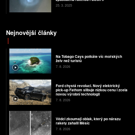
25. 3. 2025
Nejnovější články
Na Tobago Cays potkáte víc mořských
želv než turistů
7. 8. 2026
Ford chystá revoluci. Nový elektrický
pick-up Fathom slibuje nízkou cenu i zcela
novou výrobní technologii
7. 8. 2026
Vědci zkoumají oblak, který po nárazu
rakety zahalil Měsíc
7. 8. 2026