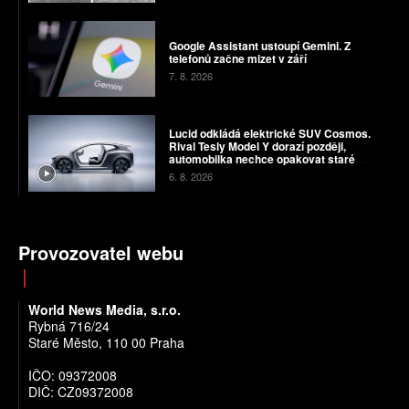
Google Assistant ustoupí Gemini. Z
telefonů začne mizet v září
7. 8. 2026
Lucid odkládá elektrické SUV Cosmos.
Rival Tesly Model Y dorazí později,
automobilka nechce opakovat staré
chyby
6. 8. 2026
Provozovatel webu
World News Media, s.r.o.
Rybná 716/24
Staré Město, 110 00 Praha
IČO: 09372008
DIČ: CZ09372008