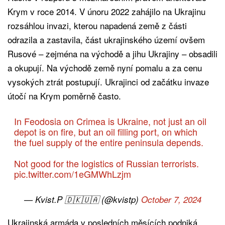
Krym v roce 2014. V únoru 2022 zahájilo na Ukrajinu
rozsáhlou invazi, kterou napadená země z části
odrazila a zastavila, část ukrajinského území ovšem
Rusové – zejména na východě a jihu Ukrajiny – obsadili
a okupují. Na východě země nyní pomalu a za cenu
vysokých ztrát postupují. Ukrajinci od začátku invaze
útočí na Krym poměrně často.
In Feodosia on Crimea is Ukraine, not just an oil
depot is on fire, but an oil filling port, on which
the fuel supply of the entire peninsula depends.
Not good for the logistics of Russian terrorists.
pic.twitter.com/1eGMWhLzjm
— Kvist.P 🇩🇰🇺🇦 (@kvistp)
October 7, 2024
Ukrajinská armáda v posledních měsících podniká