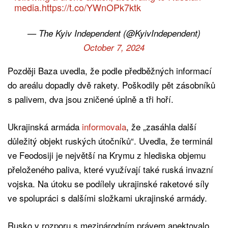
media.
https://t.co/YWnOPk7ktk
— The Kyiv Independent (@KyivIndependent)
October 7, 2024
Později Baza uvedla, že podle předběžných informací
do areálu dopadly dvě rakety. Poškodily pět zásobníků
s palivem, dva jsou zničené úplně a tři hoří.
Ukrajinská armáda
informovala
, že „zasáhla další
důležitý objekt ruských útočníků“. Uvedla, že terminál
ve Feodosiji je největší na Krymu z hlediska objemu
přeloženého paliva, které využívají také ruská invazní
vojska. Na útoku se podílely ukrajinské raketové síly
ve spolupráci s dalšími složkami ukrajinské armády.
Rusko v rozporu s mezinárodním právem anektovalo