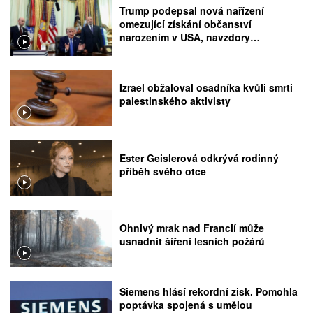
Trump podepsal nová nařízení
omezující získání občanství
narozením v USA, navzdory
rozhodnutí Nejvyššího soudu
Izrael obžaloval osadníka kvůli smrti
palestinského aktivisty
Ester Geislerová odkrývá rodinný
příběh svého otce
Ohnivý mrak nad Francií může
usnadnit šíření lesních požárů
Siemens hlásí rekordní zisk. Pomohla
poptávka spojená s umělou