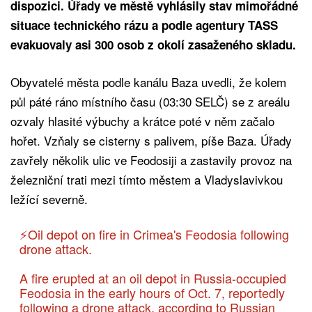
dispozici. Úřady ve městě vyhlásily stav mimořádné
situace technického rázu a podle agentury TASS
evakuovaly asi 300 osob z okolí zasaženého skladu.
Obyvatelé města podle kanálu Baza uvedli, že kolem
půl páté ráno místního času (03:30 SELČ) se z areálu
ozvaly hlasité výbuchy a krátce poté v něm začalo
hořet. Vzňaly se cisterny s palivem, píše Baza. Úřady
zavřely několik ulic ve Feodosiji a zastavily provoz na
železniční trati mezi tímto městem a Vladyslavivkou
ležící severně.
⚡️Oil depot on fire in Crimea's Feodosia following
drone attack.
A fire erupted at an oil depot in Russia-occupied
Feodosia in the early hours of Oct. 7, reportedly
following a drone attack, according to Russian