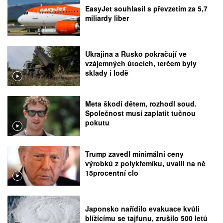
EasyJet souhlasil s převzetím za 5,7
miliardy liber
Ukrajina a Rusko pokračují ve
vzájemných útocích, terčem byly
sklady i lodě
Meta škodí dětem, rozhodl soud.
Společnost musí zaplatit tučnou
pokutu
Trump zavedl minimální ceny
výrobků z polykřemíku, uvalil na ně
15procentní clo
Japonsko nařídilo evakuace kvůli
blížícímu se tajfunu, zrušilo 500 letů