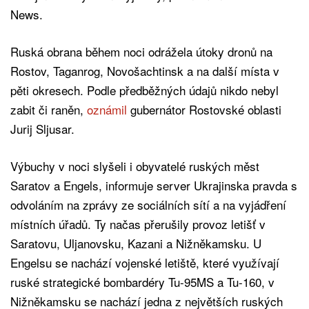
News.
Ruská obrana během noci odrážela útoky dronů na
Rostov, Taganrog, Novošachtinsk a na další místa v
pěti okresech. Podle předběžných údajů nikdo nebyl
zabit či raněn,
oznámil
gubernátor Rostovské oblasti
Jurij Sljusar.
Výbuchy v noci slyšeli i obyvatelé ruských měst
Saratov a Engels, informuje server Ukrajinska pravda s
odvoláním na zprávy ze sociálních sítí a na vyjádření
místních úřadů. Ty načas přerušily provoz letišť v
Saratovu, Uljanovsku, Kazani a Nižněkamsku. U
Engelsu se nachází vojenské letiště, které využívají
ruské strategické bombardéry Tu-95MS a Tu-160, v
Nižněkamsku se nachází jedna z největších ruských