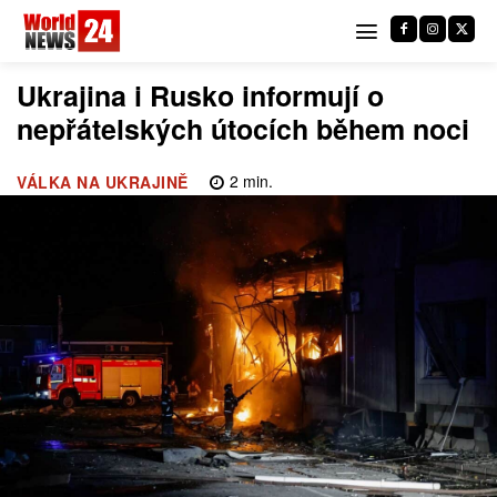
Ukrajina i Rusko informují o
nepřátelských útocích během noci
2
min.
VÁLKA NA UKRAJINĚ