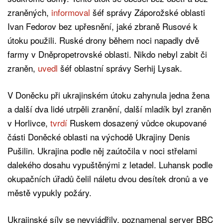
zraněných,
informoval
šéf správy Záporožské oblasti
Ivan Fedorov bez upřesnění, jaké zbraně Rusové k
útoku použili. Ruské drony během noci napadly dvě
farmy v Dněpropetrovské oblasti. Nikdo nebyl zabit či
zraněn,
uvedl
šéf oblastní správy Serhij Lysak.
V Doněcku při ukrajinském útoku zahynula jedna žena
a další dva lidé utrpěli zranění, další mladík byl zraněn
v Horlivce,
tvrdí
Ruskem dosazený vůdce okupované
části Doněcké oblasti na východě Ukrajiny Denis
Pušilin. Ukrajina podle něj zaútočila v noci střelami
dalekého dosahu vypuštěnými z letadel. Luhansk podle
okupačních úřadů čelil náletu dvou desítek dronů a ve
městě vypukly požáry.
Ukrajinské síly se nevyjádřily, poznamenal server BBC