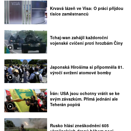
Krvavá lázeň ve Visa: O práci přijdou
tisíce zaměstnanců
Tchaj-wan zahájil každoroční
vojenské cvičení proti hrozbám Číny
Japonská Hirošima si připomněla 81.
výročí svržení atomové bomby
Írán: USA jsou ochotny vrátit se ke
svým závazkům. Přímá jednání ale
Teherán popírá
Rusko hlásí zneškodnění 605