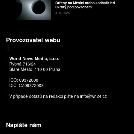
Otřesy na Měsíci mohou odhalit led
ukrytý pod povrchem
4. 8. 2026
Provozovatel webu
World News Media, s.r.o.
Rybná 716/24
Staré Město, 110 00 Praha
IČO: 09372008
DIČ: CZ09372008
V případě dotazů na redakci pište na info@wn24.cz
Napište nám