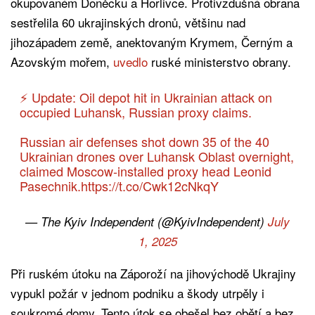
okupovaném Doněcku a Horlivce. Protivzdušná obrana
sestřelila 60 ukrajinských dronů, většinu nad
jihozápadem země, anektovaným Krymem, Černým a
Azovským mořem,
uvedlo
ruské ministerstvo obrany.
⚡️ Update: Oil depot hit in Ukrainian attack on
occupied Luhansk, Russian proxy claims.
Russian air defenses shot down 35 of the 40
Ukrainian drones over Luhansk Oblast overnight,
claimed Moscow-installed proxy head Leonid
Pasechnik.
https://t.co/Cwk12cNkqY
— The Kyiv Independent (@KyivIndependent)
July
1, 2025
Při ruském útoku na Záporoží na jihovýchodě Ukrajiny
vypukl požár v jednom podniku a škody utrpěly i
soukromé domy. Tento útok se obešel bez obětí a bez