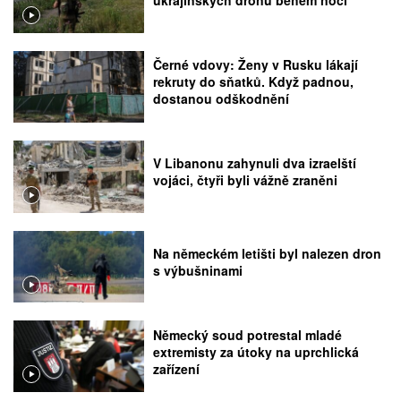
ukrajinských dronů během noci
Černé vdovy: Ženy v Rusku lákají
rekruty do sňatků. Když padnou,
dostanou odškodnění
V Libanonu zahynuli dva izraelští
vojáci, čtyři byli vážně zraněni
Na německém letišti byl nalezen dron
s výbušninami
Německý soud potrestal mladé
extremisty za útoky na uprchlická
zařízení