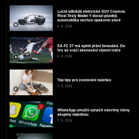
Lucid odkládá elektrické SUV Cosmos.
Rival Tesly Model Y dorazí později,
automobilka nechce opakovat staré
chyby
6. 8. 2026
EA FC 27 má splnit přání fanoušků. Do
hry se vrací skenování vlastní tváře
6. 8. 2026
Top tipy pro cestování nalehko
5. 8. 2026
WhatsApp umožní označit všechny členy
skupiny najednou
5. 8. 2026