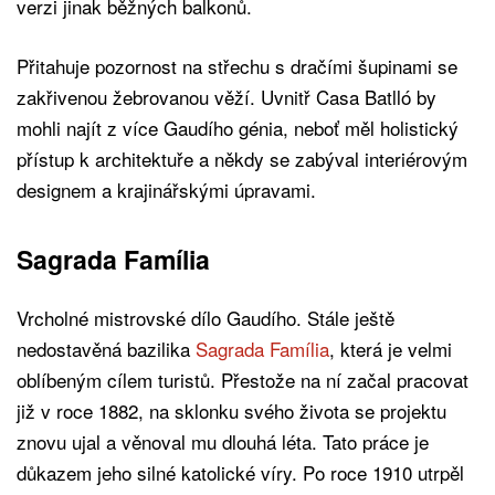
verzi jinak běžných balkonů.
Přitahuje pozornost na střechu s dračími šupinami se
zakřivenou žebrovanou věží. Uvnitř Casa Batlló by
mohli najít z více Gaudího génia, neboť měl holistický
přístup k architektuře a někdy se zabýval interiérovým
designem a krajinářskými úpravami.
Sagrada Família
Vrcholné mistrovské dílo Gaudího. Stále ještě
nedostavěná bazilika
Sagrada Família
, která je velmi
oblíbeným cílem turistů. Přestože na ní začal pracovat
již v roce 1882, na sklonku svého života se projektu
znovu ujal a věnoval mu dlouhá léta. Tato práce je
důkazem jeho silné katolické víry. Po roce 1910 utrpěl