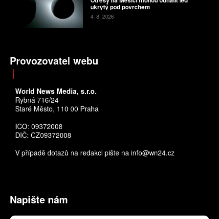
Otřesy na Měsíci mohou odhalit led
ukrytý pod povrchem
4. 8. 2026
Provozovatel webu
World News Media, s.r.o.
Rybná 716/24
Staré Město, 110 00 Praha
IČO: 09372008
DIČ: CZ09372008
V případě dotazů na redakci pište na info@wn24.cz
Napište nám