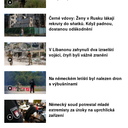
Černé vdovy: Ženy v Rusku lákají
rekruty do sňatků. Když padnou,
dostanou odškodnění
V Libanonu zahynuli dva izraelští
vojáci, čtyři byli vážně zraněni
Na německém letišti byl nalezen dron
s výbušninami
Německý soud potrestal mladé
extremisty za útoky na uprchlická
zařízení