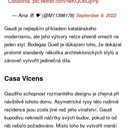
Catalonia.
pic.twitter.com/fwKQU6QyPp
— Aina 🦋 💝 (@M11398178)
September 9, 2022
Gaudi je nejlepším příkladem katalánského
modernismu, ale jeho výtvory nelze přesně omezit na
jeden styl. Bodegas Guell je důkazem toho, že dokázal
prolomit standardy několika architektonických stylů a
zároveň vytvořit jedinečná díla.
Casa Vicens
Gaudiho schopnost rozmanitého designu je zřejmá při
návštěvě tohoto domu. Asymetrické rysy této rodinné
rezidence jsou zcela jiné než jeho vinařství. Gaudi
kupodivu nekreslil náčrtky svých budov, pokud to od
něj nebylo požadováno. Místo toho by vytvořil menší