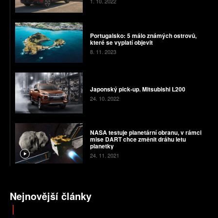
1. 10. 2022
Portugalsko: 5 málo známých ostrovů,
které se vyplatí objevit
8. 11. 2023
Japonský pick-up. Mitsubishi L200
24. 10. 2022
NASA testuje planetární obranu, v rámci
mise DART chce změnit dráhu letu
planetky
24. 11. 2021
Nejnovější články