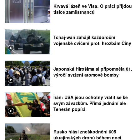
Krvavá lázeň ve Visa: O práci přijdou
tisíce zaměstnanců
Tchaj-wan zahájil každoroční
vojenské cvičení proti hrozbám Číny
Japonská Hirošima si připomněla 81.
výročí svržení atomové bomby
Írán: USA jsou ochotny vrátit se ke
svým závazkům. Přímá jednání ale
Teherán popírá
Rusko hlásí zneškodnění 605
ukrajinských dronů během noci